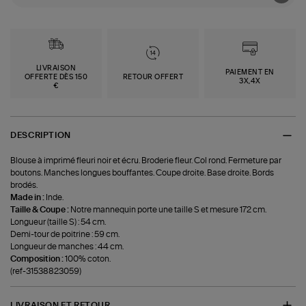
LIVRAISON
PAIEMENT EN
OFFERTE DÈS 150
RETOUR OFFERT
3X,4X
€
DESCRIPTION
Blouse à imprimé fleuri noir et écru. Broderie fleur. Col rond. Fermeture par
boutons. Manches longues bouffantes. Coupe droite. Base droite. Bords
brodés.
Made in :
Inde.
Taille & Coupe :
Notre mannequin porte une taille S et mesure 172 cm.
Longueur (taille S) : 54 cm.
Demi-tour de poitrine : 59 cm.
Longueur de manches : 44 cm.
Composition :
100% coton.
(ref-31538823059)
LIVRAISON ET RETOUR