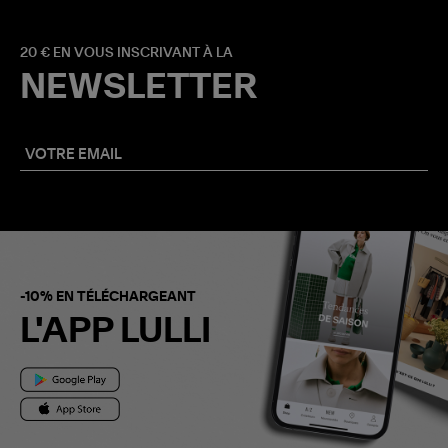
20 € EN VOUS INSCRIVANT À LA
NEWSLETTER
-10% EN TÉLÉCHARGEANT
L'APP LULLI