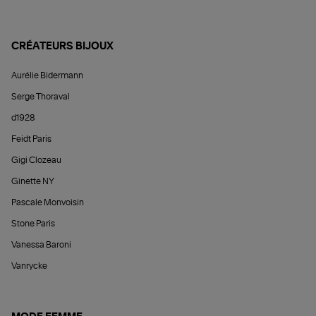
CRÉATEURS BIJOUX
Aurélie Bidermann
Serge Thoraval
d1928
Feidt Paris
Gigi Clozeau
Ginette NY
Pascale Monvoisin
Stone Paris
Vanessa Baroni
Vanrycke