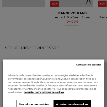
-60%
-50%
JEANNE VOULAND
Jean Koki Boy Denim Stone
Baske
Noir
104,00 €
260,00 €
VOS DERNIERS PRODUITS VUS
Continuer sans accepter
lulli-sur-la-toile.com utilise des cookies et technologies similaires à des fins de
performance, personnalisation, publicité et analyses, en collaboration avec des
partenaires tels que Google. Vous pouvez configurer vos choix via « Paramétrer »,
accepter l’ensemble des cookies (« J’accepte ») ou refuser ceux non strictement
nécessaires (« Continuer sans accepter »). Pour en savoir plus sur l’utilisation de
vos données,
consulter notre politique de cookies
Paramètres des cookies
Autoriser tous les cookies