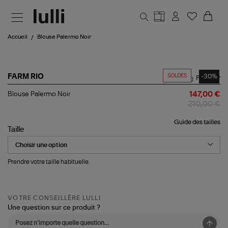
Aller au contenu principal
Accueil
Blouse Palermo Noir
SOLDES
-30%
FARM RIO
Partager
Blouse
Blouse Palermo Noir
147,00 €
Palermo
210,00 €
Noir
Guide des tailles
Taille
Prendre votre taille habituelle.
VOTRE CONSEILLÈRE LULLI
Une question sur ce produit ?