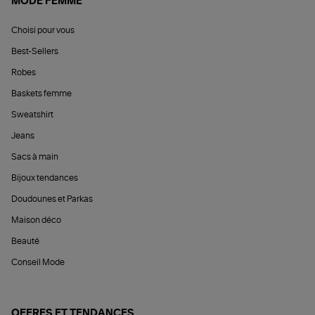
MODE FEMME
Choisi pour vous
Best-Sellers
Robes
Baskets femme
Sweatshirt
Jeans
Sacs à main
Bijoux tendances
Doudounes et Parkas
Maison déco
Beauté
Conseil Mode
OFFRES ET TENDANCES