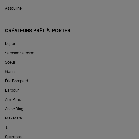
Assouline
CRÉATEURS PRÊT-À-PORTER
Kujten
Samsoe Samsoe
Soeur
Ganni
Éric Bompard
Barbour
Ami Paris
Anine Bing
Max Mara
&
Sportmax