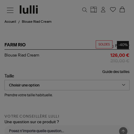
Aller au contenu principal
Accueil
Blouse Riad Cream
SOLDES
-40%
FARM RIO
Partager
Blouse
Blouse Riad Cream
126,00 €
Riad
210,00 €
Cream
Guide des tailles
Taille
Prendre votre taille habituelle.
VOTRE CONSEILLÈRE LULLI
Une question sur ce produit ?