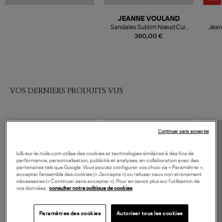
JEANNE VOULAND
Sandales Sublim Nœud Cuir
Jean
Suédé Taupe
360,00 €
VOS DERNIERS PRODUITS VUS
Continuer sans accepter
lulli-sur-la-toile.com utilise des cookies et technologies similaires à des fins de
performance, personnalisation, publicité et analyses, en collaboration avec des
partenaires tels que Google. Vous pouvez configurer vos choix via « Paramétrer »,
accepter l’ensemble des cookies (« J’accepte ») ou refuser ceux non strictement
nécessaires (« Continuer sans accepter »). Pour en savoir plus sur l’utilisation de
vos données,
consulter notre politique de cookies
Paramètres des cookies
Autoriser tous les cookies