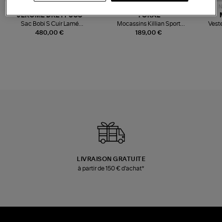
NOUVELLE COLLECTION
N
JEROME DREYFUSS
TORAL
Sac Bobi S Cuir Lamé
Mocassins Killian Sport
Veste
Champagne
Mousse
480,00 €
189,00 €
LIVRAISON GRATUITE
à partir de 150 € d'achat*