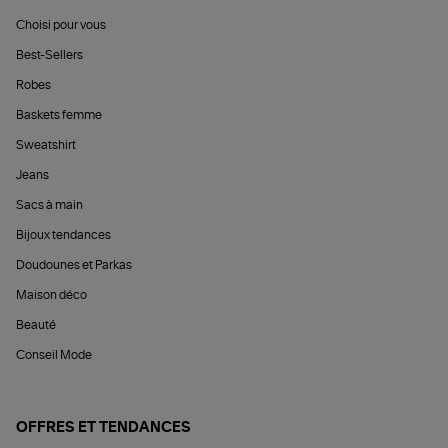
Choisi pour vous
Best-Sellers
Robes
Baskets femme
Sweatshirt
Jeans
Sacs à main
Bijoux tendances
Doudounes et Parkas
Maison déco
Beauté
Conseil Mode
OFFRES ET TENDANCES