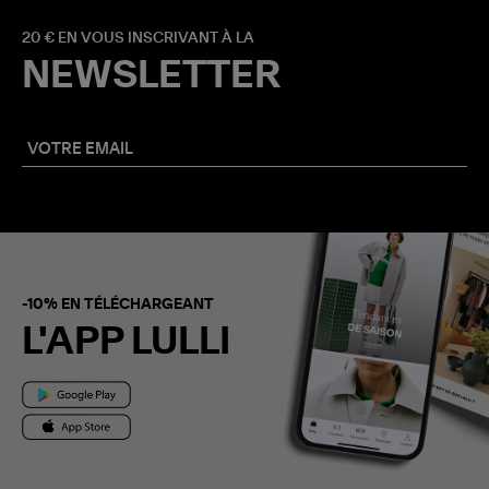
20 € EN VOUS INSCRIVANT À LA
NEWSLETTER
-10% EN TÉLÉCHARGEANT
L'APP LULLI