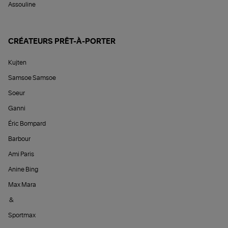
Assouline
CRÉATEURS PRÊT-À-PORTER
Kujten
Samsoe Samsoe
Soeur
Ganni
Éric Bompard
Barbour
Ami Paris
Anine Bing
Max Mara
&
Sportmax