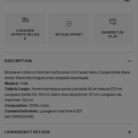
LIVRAISON
PAIEMENT EN
OFFERTE DÈS 150
RETOUR OFFERT
3X,4X
€
DESCRIPTION
Blouse en coton à imprimé multicolore. Col V avec liens. Coupe droite. Base
droite. Manches longues avec poignets élastiqués.
Made in :
Inde.
Taille & Coupe :
Notre mannequin porte une taille XS et mesure 172 cm.
Longueur (taille XS) : 60 cm. Demi-tour de poitrine : 57 cm. Longueur de
manches : 52 cm.
Composition :
100% coton.
Conseil d'entretien :
Lavage en machine à 30°.
(ref-33119224115)
LIVRAISON ET RETOUR