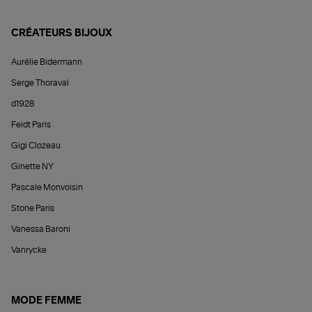
CRÉATEURS BIJOUX
Aurélie Bidermann
Serge Thoraval
d1928
Feidt Paris
Gigi Clozeau
Ginette NY
Pascale Monvoisin
Stone Paris
Vanessa Baroni
Vanrycke
MODE FEMME