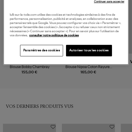
Continuer sans accepter
lulli-sur-la-toile.com utilise des cookies et technologies similaires à des fins de
performance, personnalisation, publicité et analyses, en collaboration avec des
partenaires tels que Google. Vous pouvez configurer vos choix via « Paramétrer »,
accepter l’ensemble des cookies (« J’accepte ») ou refuser ceux non strictement
nécessaires (« Continuer sans accepter »). Pour en savoir plus sur l’utilisation de
vos données,
consulter notre politique de cookies
Paramètres des cookies
Autoriser tous les cookies
VANESSA BRUNO
VANESSA BRUNO
Blouse Bobby Chambray
Blouse Nipoa Coton Rayures
Bleu
155,00 €
165,00 €
VOS DERNIERS PRODUITS VUS