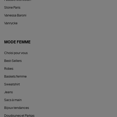
Stone Paris
Vanessa Baroni
Vanrycke
MODE FEMME
Choisi pour vous
Best-Sellers
Robes
Baskets femme
Sweatshirt
Jeans
Sacs à main
Bijoux tendances
Doudounes et Parkas