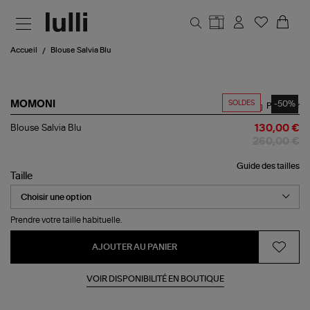
Aller au contenu principal
Accueil
Blouse Salvia Blu
SOLDES
-50%
MOMONI
Partager
Blouse
Blouse Salvia Blu
130,00 €
Salvia
260,00 €
Blu
Guide des tailles
Taille
Prendre votre taille habituelle.
AJOUTER AU PANIER
VOIR DISPONIBILITÉ EN BOUTIQUE