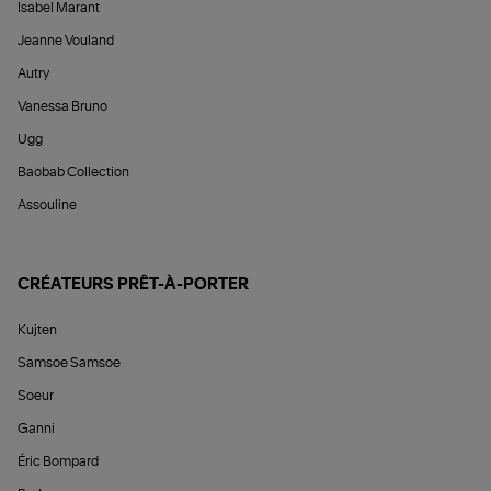
Isabel Marant
Jeanne Vouland
Autry
Vanessa Bruno
Ugg
Baobab Collection
Assouline
CRÉATEURS PRÊT-À-PORTER
Kujten
Samsoe Samsoe
Soeur
Ganni
Éric Bompard