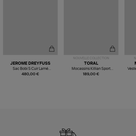
NOUVELLE COLLECTION
N
JEROME DREYFUSS
TORAL
Sac Bobi S Cuir Lamé
Mocassins Killian Sport
Veste
Champagne
Mousse
480,00 €
189,00 €