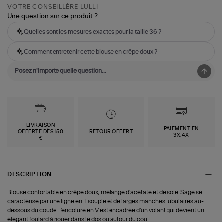
VOTRE CONSEILLÈRE LULLI
Une question sur ce produit ?
Quelles sont les mesures exactes pour la taille 36 ?
Comment entretenir cette blouse en crêpe doux ?
LIVRAISON
PAIEMENT EN
OFFERTE DÈS 150
RETOUR OFFERT
3X,4X
€
DESCRIPTION
Blouse confortable en crêpe doux, mélange d'acétate et de soie. Sage se
caractérise par une ligne en T souple et de larges manches tubulaires au-
dessous du coude. L'encolure en V est encadrée d'un volant qui devient un
élégant foulard à nouer dans le dos ou autour du cou.