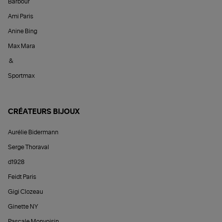
Barbour
Ami Paris
Anine Bing
Max Mara
&
Sportmax
CRÉATEURS BIJOUX
Aurélie Bidermann
Serge Thoraval
d1928
Feidt Paris
Gigi Clozeau
Ginette NY
Pascale Monvoisin