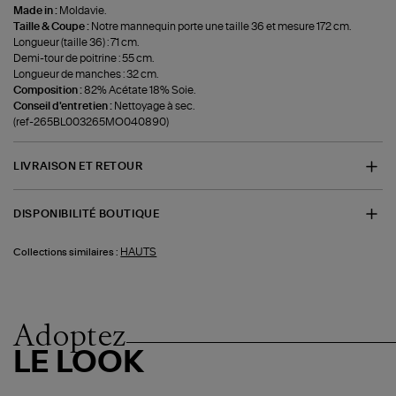
Made in :
Moldavie.
Taille & Coupe :
Notre mannequin porte une taille 36 et mesure 172 cm.
Longueur (taille 36) : 71 cm.
Demi-tour de poitrine : 55 cm.
Longueur de manches : 32 cm.
Composition :
82% Acétate 18% Soie.
Conseil d'entretien :
Nettoyage à sec.
(ref-265BL003265MO040890)
LIVRAISON ET RETOUR
DISPONIBILITÉ BOUTIQUE
HAUTS
Collections similaires :
Adoptez
LE LOOK