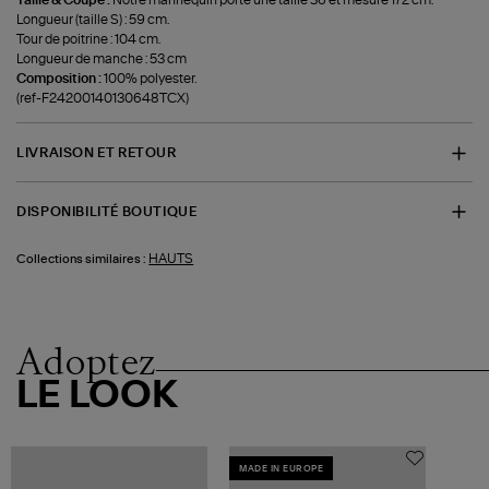
Taille & Coupe :
Notre mannequin porte une taille 36 et mesure 172 cm.
Longueur (taille S) : 59 cm.
Tour de poitrine : 104 cm.
Longueur de manche : 53 cm
Composition :
100% polyester.
(ref-F24200140130648TCX)
LIVRAISON ET RETOUR
DISPONIBILITÉ BOUTIQUE
HAUTS
Collections similaires :
Adoptez
LE LOOK
MADE IN EUROPE