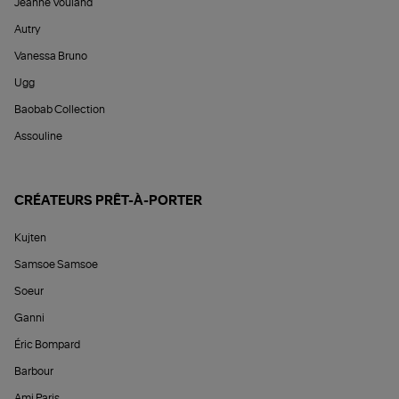
Jeanne Vouland
Autry
Vanessa Bruno
Ugg
Baobab Collection
Assouline
CRÉATEURS PRÊT-À-PORTER
Kujten
Samsoe Samsoe
Soeur
Ganni
Éric Bompard
Barbour
Ami Paris