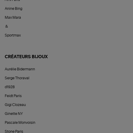
Anine Bing
Max Mara
&
Sportmax
CRÉATEURS BIJOUX
Aurélie Bidermann
Serge Thoraval
d1928
Feidt Paris
Gigi Clozeau
Ginette NY
Pascale Monvoisin
Stone Paris