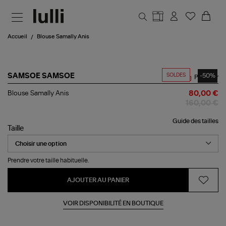
Aller au contenu principal
Accueil
Blouse Samally Anis
SOLDES
-50%
SAMSOE SAMSOE
Partager
Blouse
Blouse Samally Anis
80,00 €
Samally
160,00 €
Anis
Guide des tailles
Taille
Prendre votre taille habituelle.
AJOUTER AU PANIER
VOIR DISPONIBILITÉ EN BOUTIQUE