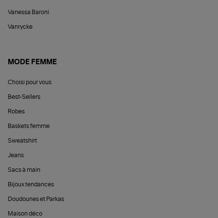
Vanessa Baroni
Vanrycke
MODE FEMME
Choisi pour vous
Best-Sellers
Robes
Baskets femme
Sweatshirt
Jeans
Sacs à main
Bijoux tendances
Doudounes et Parkas
Maison déco