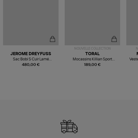
NOUVELLE COLLECTION
N
JEROME DREYFUSS
TORAL
Sac Bobi S Cuir Lamé
Mocassins Killian Sport
Veste
Champagne
Mousse
480,00 €
189,00 €