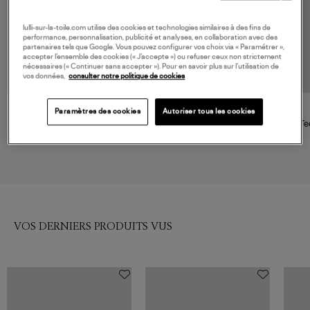
lulli-sur-la-toile.com utilise des cookies et technologies similaires à des fins de
performance, personnalisation, publicité et analyses, en collaboration avec des
partenaires tels que Google. Vous pouvez configurer vos choix via « Paramétrer »,
accepter l’ensemble des cookies (« J’accepte ») ou refuser ceux non strictement
nécessaires (« Continuer sans accepter »). Pour en savoir plus sur l’utilisation de
vos données,
consulter notre politique de cookies
Paramètres des cookies
Autoriser tous les cookies
ESSENTIEL ANTWERP
VANESSA BRUNO
Blouse Jofie Blanc Cassé
Blouse Bobby Chambray
Te
145,00 €
155,00 €
VOS DERNIERS PRODUITS VUS