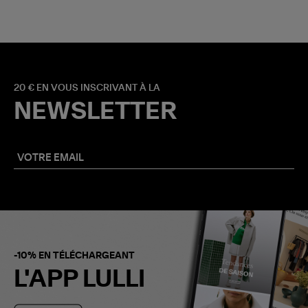
20 € EN VOUS INSCRIVANT À LA
NEWSLETTER
-10% EN TÉLÉCHARGEANT
L'APP LULLI