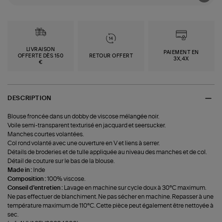
LIVRAISON
PAIEMENT EN
OFFERTE DÈS 150
RETOUR OFFERT
3X,4X
€
DESCRIPTION
Blouse froncée dans un dobby de viscose mélangée noir.
Voile semi-transparent texturisé en jacquard et seersucker.
Manches courtes volantées.
Col rond volanté avec une ouverture en V et liens à serrer.
Détails de broderies et de tulle appliquée au niveau des manches et de col.
Détail de couture sur le bas de la blouse.
Made in :
Inde
Composition :
100% viscose.
Conseil d'entretien :
Lavage en machine sur cycle doux à 30°C maximum.
Ne pas effectuer de blanchiment. Ne pas sécher en machine. Repasser à une
température maximum de 110°C. Cette pièce peut également être nettoyée à
sec.