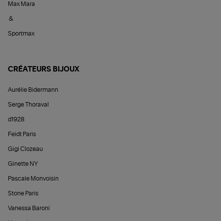
Max Mara
&
Sportmax
CRÉATEURS BIJOUX
Aurélie Bidermann
Serge Thoraval
d1928
Feidt Paris
Gigi Clozeau
Ginette NY
Pascale Monvoisin
Stone Paris
Vanessa Baroni