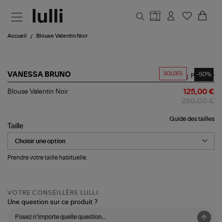
Aller au contenu principal
Accueil
Blouse Valentin Noir
SOLDES
-50%
VANESSA BRUNO
Partager
Blouse
Blouse Valentin Noir
125,00 €
Valentin
250,00 €
Noir
Guide des tailles
Taille
Prendre votre taille habituelle.
VOTRE CONSEILLÈRE LULLI
Une question sur ce produit ?