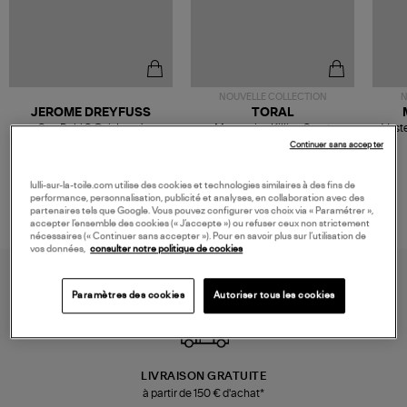
NOUVELLE COLLECTION
N
JEROME DREYFUSS
TORAL
Sac Bobi S Cuir Lamé
Mocassins Killian Sport
Veste
Champagne
Mousse
480,00 €
189,00 €
Continuer sans accepter
lulli-sur-la-toile.com utilise des cookies et technologies similaires à des fins de
performance, personnalisation, publicité et analyses, en collaboration avec des
partenaires tels que Google. Vous pouvez configurer vos choix via « Paramétrer »,
accepter l’ensemble des cookies (« J’accepte ») ou refuser ceux non strictement
nécessaires (« Continuer sans accepter »). Pour en savoir plus sur l’utilisation de
vos données,
consulter notre politique de cookies
Paramètres des cookies
Autoriser tous les cookies
LIVRAISON GRATUITE
à partir de 150 € d'achat*