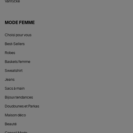
Vanrycke
MODE FEMME
Choisi pour vous
Best-Sellers
Robes
Baskets femme
Sweatshirt
Jeans
Sacs à main
Bijoux tendances
Doudounes et Parkas
Maison déco
Beauté