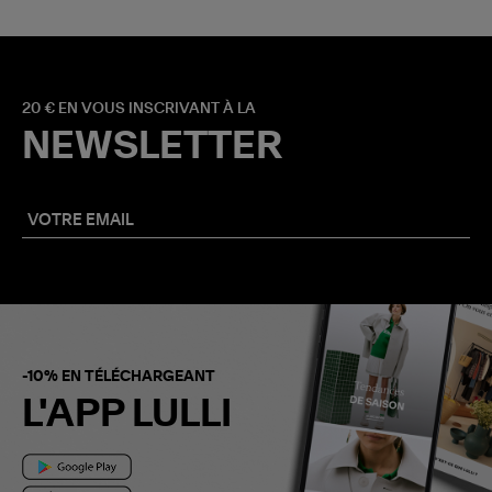
20 € EN VOUS INSCRIVANT À LA
NEWSLETTER
-10% EN TÉLÉCHARGEANT
L'APP LULLI