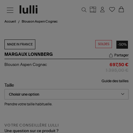
Aller au contenu principal
Accueil
Blouson Aspen Cognac
SOLDES
-50%
MADE IN FRANCE
MARGAUX LONNBERG
Partager
Blouson
Blouson Aspen Cognac
697,50 €
Aspen
1 395,00 €
Cognac
Guide des tailles
Taille
Prendre votre taille habituelle.
VOTRE CONSEILLÈRE LULLI
Une question sur ce produit ?