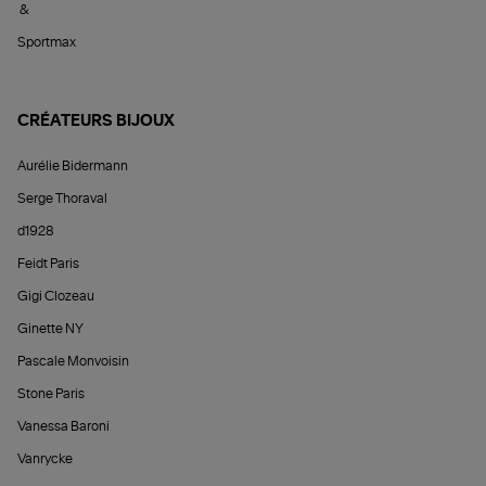
&
Sportmax
CRÉATEURS BIJOUX
Aurélie Bidermann
Serge Thoraval
d1928
Feidt Paris
Gigi Clozeau
Ginette NY
Pascale Monvoisin
Stone Paris
Vanessa Baroni
Vanrycke