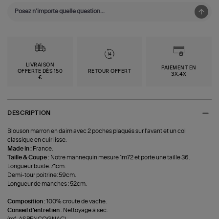
LIVRAISON
PAIEMENT EN
OFFERTE DÈS 150
RETOUR OFFERT
3X,4X
€
DESCRIPTION
Blouson marron en daim avec 2 poches plaqués sur l'avant et un col
classique en cuir lisse.
Made in :
France.
Taille & Coupe :
Notre mannequin mesure 1m72 et porte une taille 36.
Longueur buste: 71cm.
Demi-tour poitrine: 59cm.
Longueur de manches : 52cm.
Composition :
100% croute de vache.
Conseil d'entretien :
Nettoyage à sec.
(ref-ASPENCOGNAC)