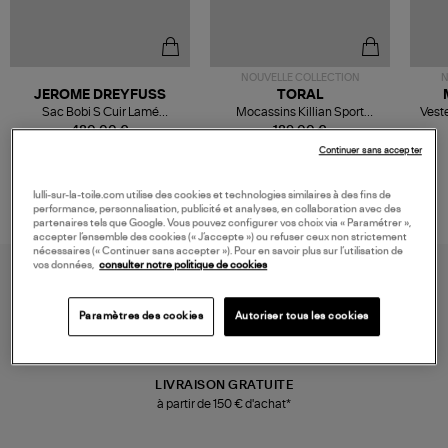
NOUVELLE COLLECTION
N
JEROME DREYFUSS
TORAL
Sac Bobi S Cuir Lamé
Mocassins Killian Sport
Veste
Champagne
Mousse
480,00 €
189,00 €
Continuer sans accepter
lulli-sur-la-toile.com utilise des cookies et technologies similaires à des fins de
performance, personnalisation, publicité et analyses, en collaboration avec des
partenaires tels que Google. Vous pouvez configurer vos choix via « Paramétrer »,
accepter l’ensemble des cookies (« J’accepte ») ou refuser ceux non strictement
nécessaires (« Continuer sans accepter »). Pour en savoir plus sur l’utilisation de
vos données,
consulter notre politique de cookies
Paramètres des cookies
Autoriser tous les cookies
LIVRAISON GRATUITE
à partir de 150 € d'achat*