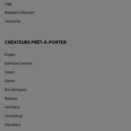
Ugg
Baobab Collection
Assouline
CRÉATEURS PRÊT-À-PORTER
Kujten
Samsoe Samsoe
Soeur
Ganni
Éric Bompard
Barbour
Ami Paris
Anine Bing
Max Mara