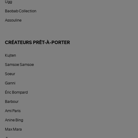
Ugg
Baobab Collection
Assouline
CRÉATEURS PRÊT-À-PORTER
Kujten
Samsoe Samsoe
Soeur
Ganni
Éric Bompard
Barbour
Ami Paris
Anine Bing
Max Mara