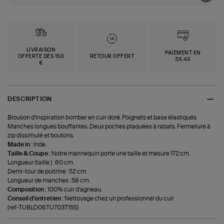
LIVRAISON
PAIEMENT EN
OFFERTE DÈS 150
RETOUR OFFERT
3X,4X
€
DESCRIPTION
Blouson d'inspiration bomber en cuir doré. Poignets et base élastiqués.
Manches longues bouffantes. Deux poches plaquées à rabats. Fermeture à
zip dissimulé et boutons.
Made in :
Inde.
Taille & Coupe :
Notre mannequin porte une taille et mesure 172 cm.
Longueur (taille ) : 60 cm.
Demi-tour de poitrine : 52 cm.
Longueur de manches : 58 cm.
Composition :
100% cuir d'agneau.
Conseil d'entretien :
Nettoyage chez un professionnel du cuir.
(ref-TUBLO06TU703T155)