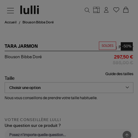
Aller au contenu principal
Accueil
Blouson Bibba Doré
SOLDES
-50%
TARA JARMON
Partager
Blouson
Blouson Bibba Doré
297,50 €
Bibba
595,00 €
Doré
Guide des tailles
Taille
Nous vous conseillons de prendre votre taille habituelle.
VOTRE CONSEILLÈRE LULLI
Une question sur ce produit ?