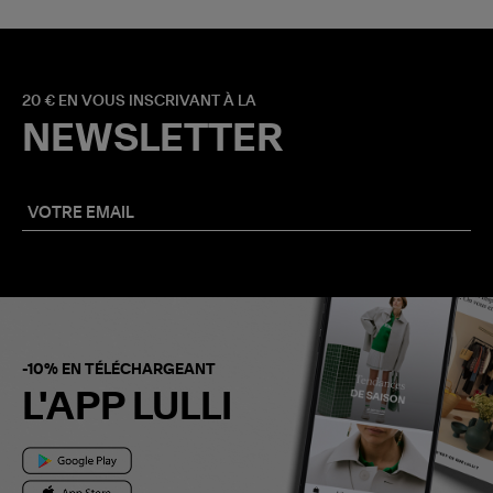
20 € EN VOUS INSCRIVANT À LA
NEWSLETTER
-10% EN TÉLÉCHARGEANT
L'APP LULLI