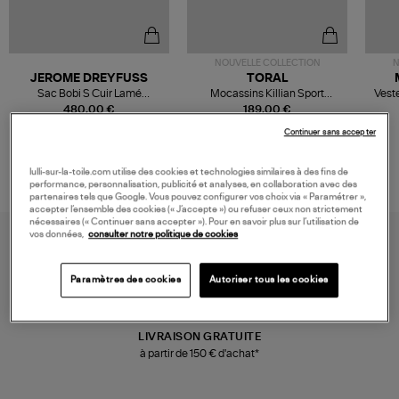
NOUVELLE COLLECTION
N
JEROME DREYFUSS
TORAL
Sac Bobi S Cuir Lamé
Mocassins Killian Sport
Veste
Champagne
Mousse
480,00 €
189,00 €
Continuer sans accepter
lulli-sur-la-toile.com utilise des cookies et technologies similaires à des fins de
performance, personnalisation, publicité et analyses, en collaboration avec des
partenaires tels que Google. Vous pouvez configurer vos choix via « Paramétrer »,
accepter l’ensemble des cookies (« J’accepte ») ou refuser ceux non strictement
nécessaires (« Continuer sans accepter »). Pour en savoir plus sur l’utilisation de
vos données,
consulter notre politique de cookies
Paramètres des cookies
Autoriser tous les cookies
LIVRAISON GRATUITE
à partir de 150 € d'achat*