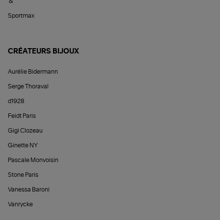
&
Sportmax
CRÉATEURS BIJOUX
Aurélie Bidermann
Serge Thoraval
d1928
Feidt Paris
Gigi Clozeau
Ginette NY
Pascale Monvoisin
Stone Paris
Vanessa Baroni
Vanrycke