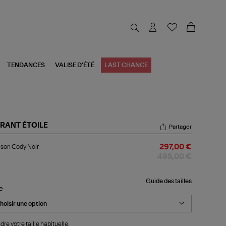
TENDANCES
VALISE D'ÉTÉ
LAST CHANCE
RANT ÉTOILE
Partager
ouson
son Cody Noir
297,00 €
dy
r
495,00 €
Guide des tailles
le
dre votre taille habituelle.