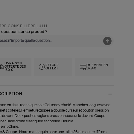
RE CONSEILLÈRE LULLI
 question sur ce produit ?
LIVRAISON
RETOUR
PAIEMENT EN
OFFERTE DÈS
OFFERT
3X,4X
150 €
SCRIPTION
son en tissu technique noir. Col teddy côtelé. Manches longues avec
nets côtelés. Fermeture zippée à double curseur et bouton pression
le devant. Deux poches raglans pressionnées sur le devant. Coupe
er. Base droite élastiquée et côtelée. Doublé.
 in :
Chine.
le & Coupe :
Notre mannequin porte une taille 36 et mesure 172 cm.