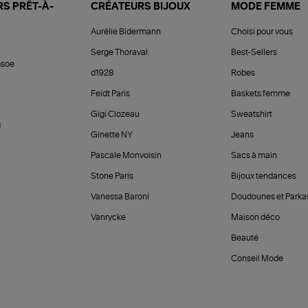
S PRÊT-À-
CRÉATEURS BIJOUX
MODE FEMME
Aurélie Bidermann
Choisi pour vous
Serge Thoraval
Best-Sellers
soe
d1928
Robes
Feidt Paris
Baskets femme
Gigi Clozeau
Sweatshirt
d
Ginette NY
Jeans
Pascale Monvoisin
Sacs à main
Stone Paris
Bijoux tendances
Vanessa Baroni
Doudounes et Parka
Vanrycke
Maison déco
Beauté
Conseil Mode