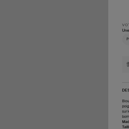
VOT
Une
DE
Blou
poig
sur 
bomb
Made
Tail