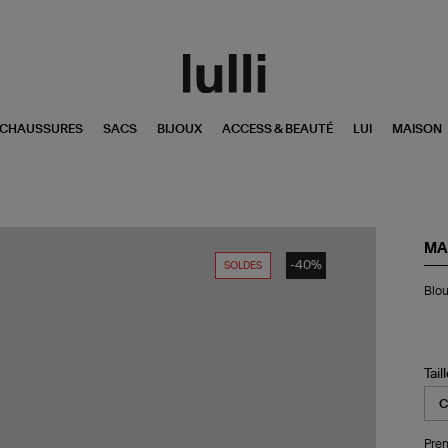
CHAUSSURES
SACS
BIJOUX
ACCESS & BEAUTÉ
LUI
MAISON
MA
-40%
SOLDES
Bl
Blou
Co
Noi
Tail
Pren