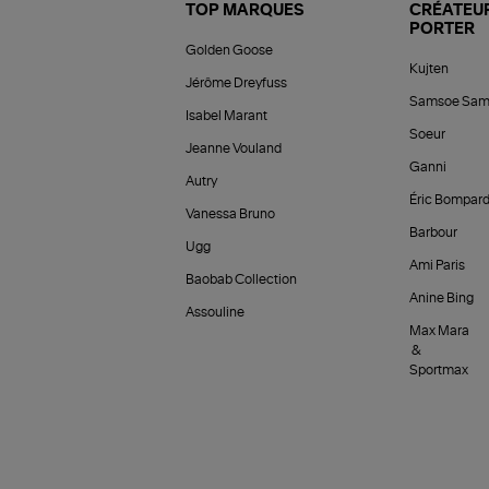
TOP MARQUES
CRÉATEUR
PORTER
Golden Goose
Kujten
Jérôme Dreyfuss
Samsoe Sam
Isabel Marant
Soeur
Jeanne Vouland
Ganni
Autry
Éric Bompar
Vanessa Bruno
Barbour
Ugg
Ami Paris
Baobab Collection
Anine Bing
Assouline
Max Mara
&
Sportmax