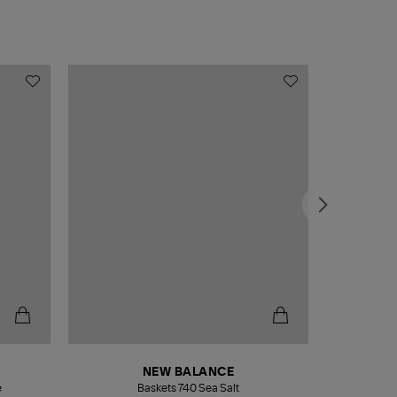
NEW BALANCE
e
Baskets 740 Sea Salt
Veste