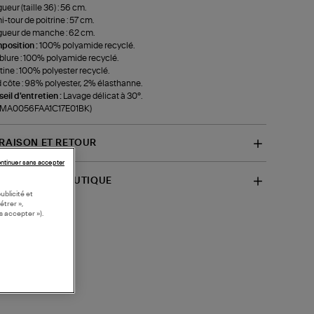
ueur (taille 36) : 56 cm.
-tour de poitrine : 57 cm.
ueur de manche : 62 cm.
position :
100% polyamide recyclé.
lure : 100% polyamide recyclé.
ine : 100% polyester recyclé.
 côte : 98% polyester, 2% élasthanne.
eil d'entretien :
Lavage délicat à 30°.
f-MA0056FAA1C17E01BK)
VRAISON ET RETOUR
ntinuer sans accepter
SPONIBILITÉ BOUTIQUE
ublicité et
étrer »,
s accepter »).