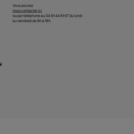
Vous pouvez
nous contacter ici
ou par téléphone au 04 91 44 61 67 du lundi
au vendredi de 9h à 18h.
N