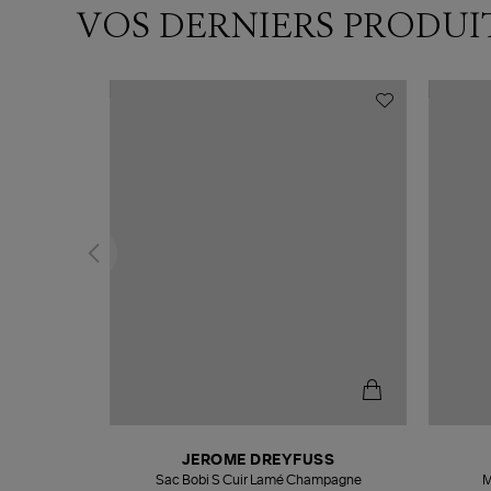
VOS DERNIERS PRODUI
N
JEROME DREYFUSS
te
Sac Bobi S Cuir Lamé Champagne
M