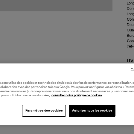
Long
Demi
Long
Com
Doub
Ouat
Bord
Cons
(re
LI
Co
DI
oile.com utilise des cookies et technologies similaires à des fins de performance, personnalisation, p
collaboration avec des partenaires tels que Google. Vous pouvez configurer vos choix via « Param
semble des cookies (« J’accepte ») ou refuser ceux non strictement nécessaires (« Continuer san
 plus sur l’utilisation de vos données,
consulter notre politique de cookies
Paramètres des cookies
Autoriser tous les cookies