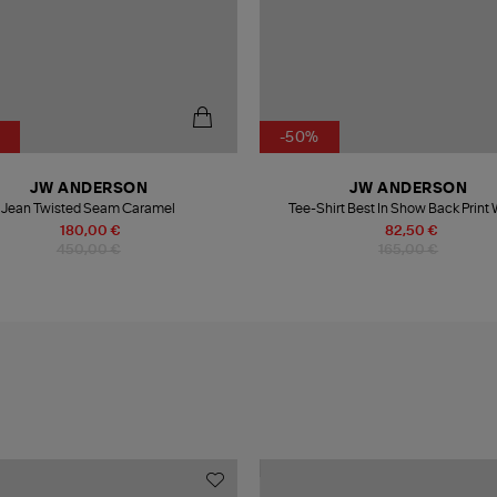
-50%
JW ANDERSON
JW ANDERSON
Jean Twisted Seam Caramel
Tee-Shirt Best In Show Back Print
180,00 €
82,50 €
450,00 €
165,00 €