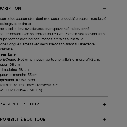
SCRIPTION
son beige boutonné en denim de coton et doublé en coton matelassé.
e large, base droite.
rs et col tailleur avec fausse fourre pouvant être boutonné
eture devant avec bouton couleur cuivre. Poche à rabat devant sous
upe poitrine avec bouton. Poches latérales sur la taille.
hes longues larges avec découpe dos finissant sur une fente
chirable.
 in :
Italie.
le & Coupe :
Notre mannequin porte une taille S et mesure 172 cm.
ueur : 68 cm.
 de poitrine : 58 cm.
ueur de manche : 55 cm.
position :
100% Coton.
eil d'entretien :
Laver à l'envers à 30°C.
f-WJ5002DR1094STMOON)
VRAISON ET RETOUR
SPONIBILITÉ BOUTIQUE