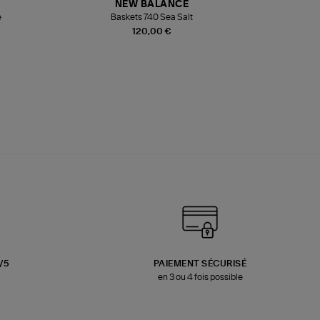
NEW BALANCE
e
Baskets 740 Sea Salt
Veste
120,00 €
3/5
PAIEMENT SÉCURISÉ
en 3 ou 4 fois possible