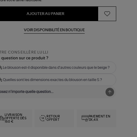
AJOUTER AU PANIER
VOIR DISPONIBILITÉ EN BOUTIQUE
RE CONSEILLÈRE LULLI
 question sur ce produit ?
Le blouson est-il disponible dans d'autres couleurs que le beige ?
Quelles sont les dimensions exactes du blouson en taille S ?
LIVRAISON
RETOUR
PAIEMENT EN
OFFERTE DÈS
OFFERT
3X,4X
150 €