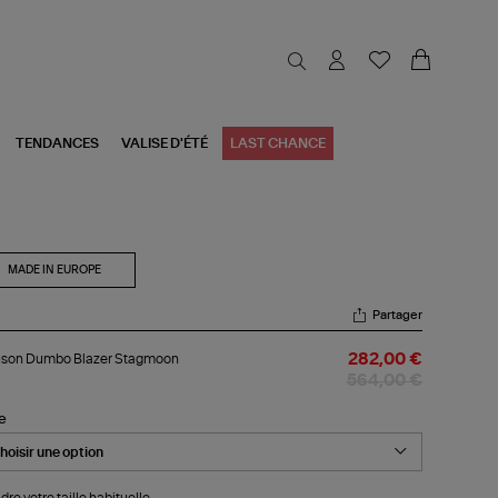
TENDANCES
VALISE D'ÉTÉ
LAST CHANCE
MADE IN EUROPE
Partager
ouson
uson Dumbo Blazer Stagmoon
282,00 €
mbo
zer
564,00 €
agmoon
le
dre votre taille habituelle.