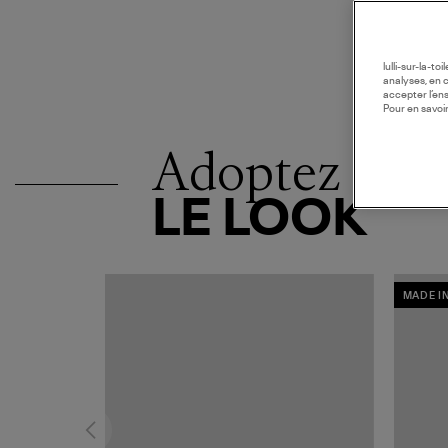
lulli-sur-la-t
analyses, en 
accepter l’en
Pour en savoir
Adoptez
LE LOOK
MADE I