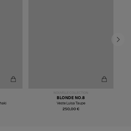
-5
NOUVELLE COLLECTION
BLONDE NO.8
haki
Veste Luisa Taupe
250,00 €