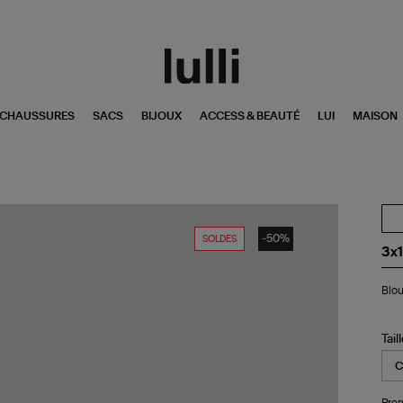
CHAUSSURES
SACS
BIJOUX
ACCESS & BEAUTÉ
LUI
MAISON
-50%
SOLDES
3x1
Bl
Blo
Du
Bla
St
Tail
Pren