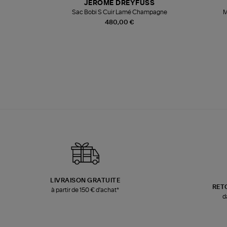
JEROME DREYFUSS
te
Sac Bobi S Cuir Lamé Champagne
M
480,00 €
LIVRAISON GRATUITE
RET
à partir de 150 € d'achat*
d