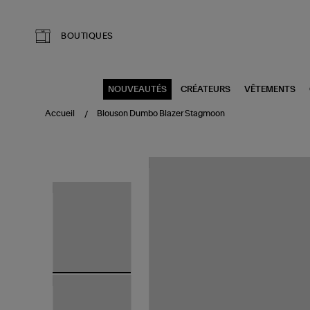
Aller au contenu principal
BOUTIQUES
NOUVEAUTÉS
CRÉATEURS
VÊTEMENTS
Accueil
Blouson Dumbo Blazer Stagmoon