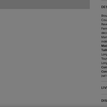
DE
Blou
Coup
Reve
Ferm
déco
Manc
indé
Made
Tail
Long
Tour
Long
Com
Cons
(re
LI
DI