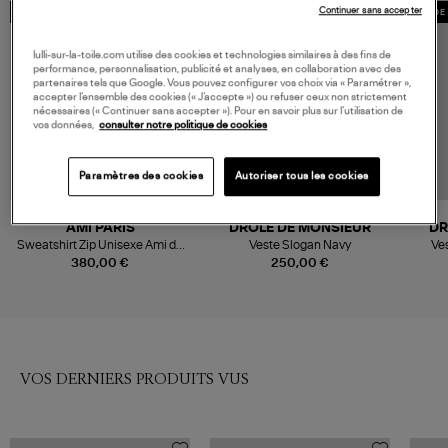
Continuer sans accepter
MADE IN EUROPE
MADE 
lulli-sur-la-toile.com utilise des cookies et technologies similaires à des fins de
performance, personnalisation, publicité et analyses, en collaboration avec des
partenaires tels que Google. Vous pouvez configurer vos choix via « Paramétrer »,
accepter l’ensemble des cookies (« J’accepte ») ou refuser ceux non strictement
nécessaires (« Continuer sans accepter »). Pour en savoir plus sur l’utilisation de
vos données,
consulter notre politique de cookies
Paramètres des cookies
Autoriser tous les cookies
AMI PARIS
DRÔLE DE MONSIEUR
DR
Sweatshirt Zip Unisexe Ami de
Veste Slogan Navy
Ve
Cœur Noir
380,00 €
250,00 €
VOS DERNIERS PRODUITS VUS