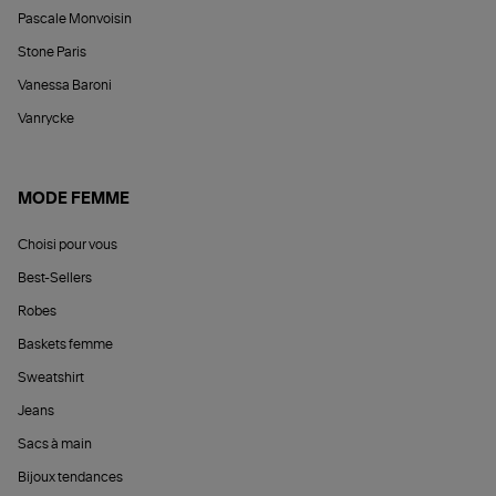
Pascale Monvoisin
Stone Paris
Vanessa Baroni
Vanrycke
MODE FEMME
Choisi pour vous
Best-Sellers
Robes
Baskets femme
Sweatshirt
Jeans
Sacs à main
Bijoux tendances