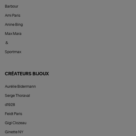
Barbour
Ami Paris
Anine Bing
Max Mara
&
Sportmax
CRÉATEURS BIJOUX
Aurélie Bidermann
Serge Thoraval
d1928
Feidt Paris
Gigi Clozeau
Ginette NY