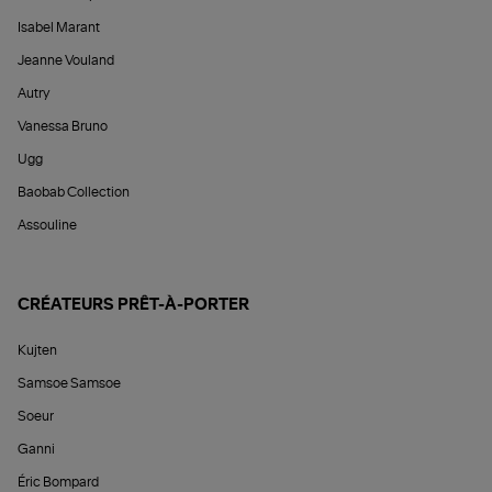
Isabel Marant
Jeanne Vouland
Autry
Vanessa Bruno
Ugg
Baobab Collection
Assouline
CRÉATEURS PRÊT-À-PORTER
Kujten
Samsoe Samsoe
Soeur
Ganni
Éric Bompard