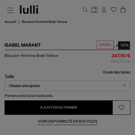
Aller au contenu principal
Accueil
Blouson Homme Brad Yellow
SOLDES
-50%
ISABEL MARANT
Partager
Blouson
Blouson Homme Brad Yellow
247,50 €
Homme
495,00 €
Brad
Yellow
Guide des tailles
Taille
Prendre votre taille habituelle.
AJOUTER AU PANIER
VOIR DISPONIBILITÉ EN BOUTIQUE