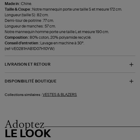
Made in :
Chine.
Taille & Coupe :
Notre mannequin porte une taille S et mesure 172 cm.
Longueur (taille S) : 82 cm.
Demi-tour de poitrine : 77 cm.
Longueur de manches : 57 cm.
Notre mannequin homme porte une taille L et mesure 190 cm.
Composition :
80% coton, 20% polyamide recyclé.
Conseil d'entretien :
Lavage en machine à 30°.
(ref-VE0281HAB1D07H10YW)
LIVRAISON ET RETOUR
DISPONIBILITÉ BOUTIQUE
VESTES & BLAZERS
Collections similaires :
Adoptez
LE LOOK