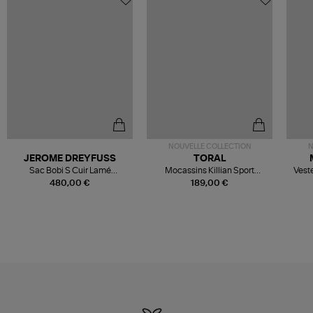
NOUVELLE COLLECTION
N
JEROME DREYFUSS
TORAL
Sac Bobi S Cuir Lamé
Mocassins Killian Sport
Veste
Champagne
Mousse
480,00 €
189,00 €