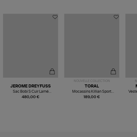
NOUVELLE COLLECTION
N
JEROME DREYFUSS
TORAL
Sac Bobi S Cuir Lamé
Mocassins Killian Sport
Veste
Champagne
Mousse
480,00 €
189,00 €