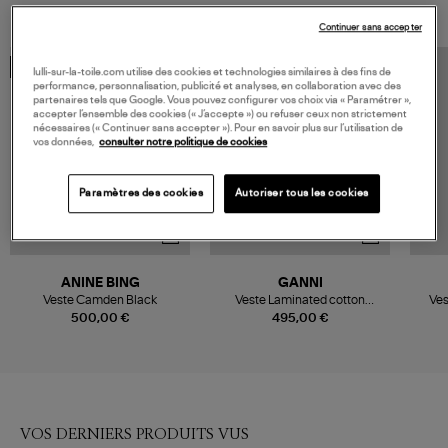
Continuer sans accepter
MADE IN EUROPE
lulli-sur-la-toile.com utilise des cookies et technologies similaires à des fins de
performance, personnalisation, publicité et analyses, en collaboration avec des
partenaires tels que Google. Vous pouvez configurer vos choix via « Paramétrer »,
accepter l’ensemble des cookies (« J’accepte ») ou refuser ceux non strictement
nécessaires (« Continuer sans accepter »). Pour en savoir plus sur l’utilisation de
vos données,
consulter notre politique de cookies
Paramètres des cookies
Autoriser tous les cookies
ANINE BING
GANNI
Veste Camden Black
Veste Laminated cotton
Ves
canvas Almond Milk
500,00 €
495,00 €
VOS DERNIERS PRODUITS VUS