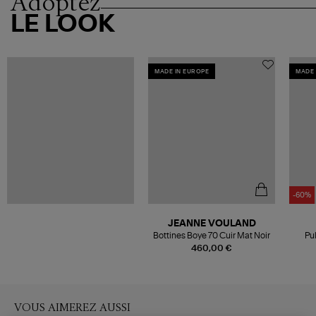
Adoptez
LE LOOK
MADE IN EUROPE
MADE 
-60%
JEANNE VOULAND
Bottines Boye 70 Cuir Mat Noir
Pu
460,00 €
VOUS AIMEREZ AUSSI