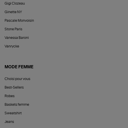
Gigi Clozeau
Ginette NY
Pascale Monvoisin
Stone Paris
Vanessa Baroni
Vanrycke
MODE FEMME
Choisi pour vous
Best-Sellers
Robes
Baskets femme
Sweatshirt
Jeans