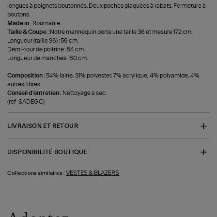
longues à poignets boutonnés. Deux poches plaquées à rabats. Fermeture à
boutons.
Made in :
Roumanie.
Taille & Coupe :
Notre mannequin porte une taille 36 et mesure 172 cm.
Longueur (taille 36) : 56 cm.
Demi-tour de poitrine : 54 cm.
Longueur de manches : 60 cm.
Composition :
54% laine, 31% polyester, 7% acrylique, 4% polyamide, 4%
autres fibres
Conseil d'entretien :
Nettoyage à sec.
(ref-SADEGC)
LIVRAISON ET RETOUR
DISPONIBILITÉ BOUTIQUE
VESTES & BLAZERS
Collections similaires :