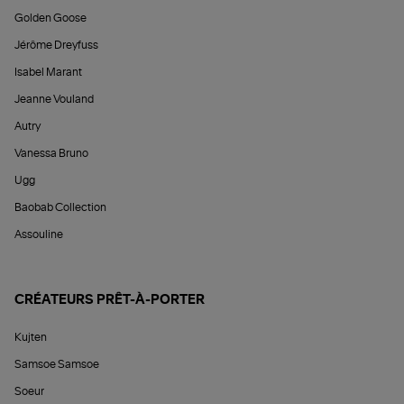
Golden Goose
Jérôme Dreyfuss
Isabel Marant
Jeanne Vouland
Autry
Vanessa Bruno
Ugg
Baobab Collection
Assouline
CRÉATEURS PRÊT-À-PORTER
Kujten
Samsoe Samsoe
Soeur