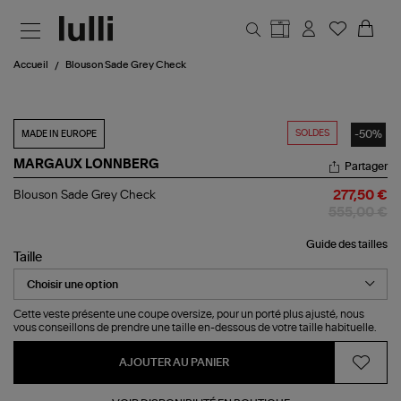
Aller au contenu principal
Accueil
Blouson Sade Grey Check
SOLDES
-50%
MADE IN EUROPE
MARGAUX LONNBERG
Partager
Blouson
Blouson Sade Grey Check
277,50 €
Sade
555,00 €
Grey
Check
Guide des tailles
Taille
Cette veste présente une coupe oversize, pour un porté plus ajusté, nous
vous conseillons de prendre une taille en-dessous de votre taille habituelle.
AJOUTER AU PANIER