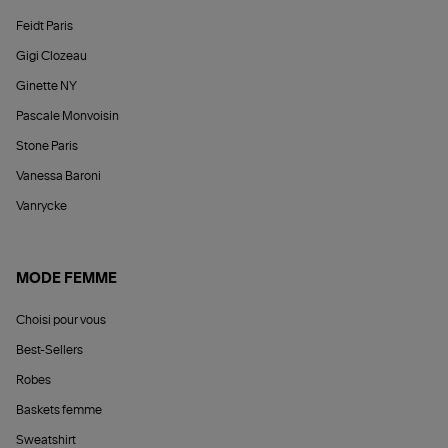
Feidt Paris
Gigi Clozeau
Ginette NY
Pascale Monvoisin
Stone Paris
Vanessa Baroni
Vanrycke
MODE FEMME
Choisi pour vous
Best-Sellers
Robes
Baskets femme
Sweatshirt