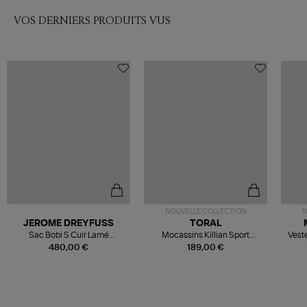
VOS DERNIERS PRODUITS VUS
NOUVELLE COLLECTION
N
JEROME DREYFUSS
TORAL
Sac Bobi S Cuir Lamé
Mocassins Killian Sport
Veste
Champagne
Mousse
480,00 €
189,00 €