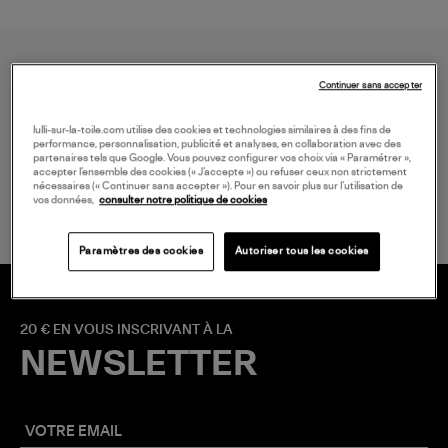
Continuer sans accepter
lulli-sur-la-toile.com utilise des cookies et technologies similaires à des fins de
performance, personnalisation, publicité et analyses, en collaboration avec des
partenaires tels que Google. Vous pouvez configurer vos choix via « Paramétrer »,
LIVRAISON GRATUITE
accepter l’ensemble des cookies (« J’accepte ») ou refuser ceux non strictement
à partir de 150 € d'achat*
nécessaires (« Continuer sans accepter »). Pour en savoir plus sur l’utilisation de
vos données,
consulter notre politique de cookies
Paramètres des cookies
Autoriser tous les cookies
20 € EN VOUS INSCRIVANT À LA
NEWSLETTER