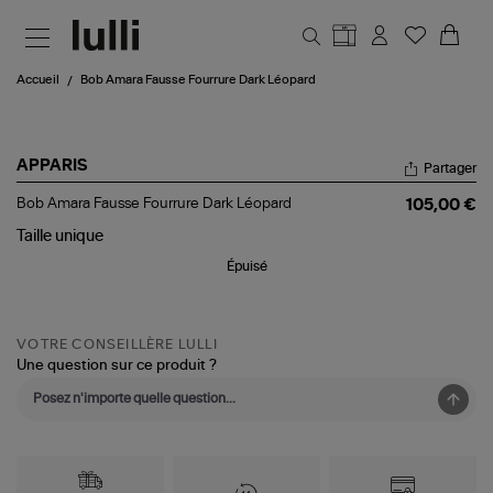
Aller au contenu principal
Accueil
Bob Amara Fausse Fourrure Dark Léopard
APPARIS
Partager
Bob
Bob Amara Fausse Fourrure Dark Léopard
105,00 €
Amara
Fausse
Taille
unique
Fourrure
Épuisé
Dark
Léopard
VOTRE CONSEILLÈRE LULLI
Une question sur ce produit ?