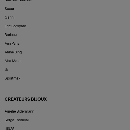
Samsoe Samsoe
Soeur
Ganni
Éric Bompard
Barbour
Ami Paris
Anine Bing
Max Mara
&
Sportmax
CRÉATEURS BIJOUX
Aurélie Bidermann
Serge Thoraval
d1928