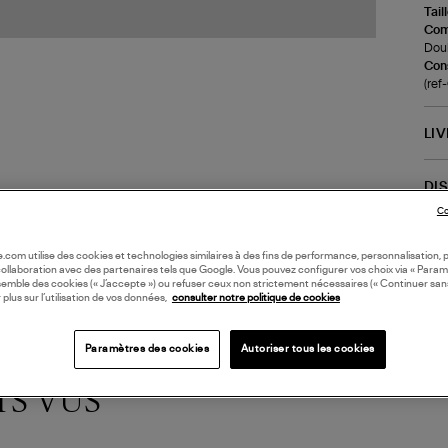
Tail
Com
Doub
Cons
(re
LI
DI
Co
oile.com utilise des cookies et technologies similaires à des fins de performance, personnalisation, p
collaboration avec des partenaires tels que Google. Vous pouvez configurer vos choix via « Param
semble des cookies (« J’accepte ») ou refuser ceux non strictement nécessaires (« Continuer san
 plus sur l’utilisation de vos données,
consulter notre politique de cookies
Paramètres des cookies
Autoriser tous les cookies
TS VUS