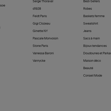
Serge Thoraval
Best-Sellers
soe
d1928
Robes
Feidt Paris
Baskets femme
Gigi Clozeau
Sweatshirt
d
Ginette NY
Jeans
Pascale Monvoisin
Sacs à main
Stone Paris
Bijoux tendances
Vanessa Baroni
Doudounes et Parka
Vanrycke
Maison déco
Beauté
Conseil Mode