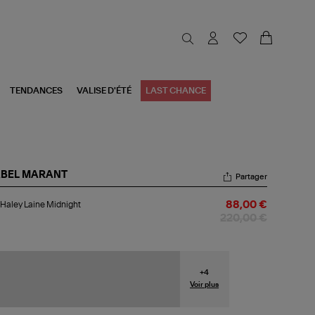
TENDANCES
VALISE D'ÉTÉ
LAST CHANCE
ABEL MARANT
Partager
b
Haley Laine Midnight
88,00 €
ey
ne
220,00 €
night
+
4
Voir plus