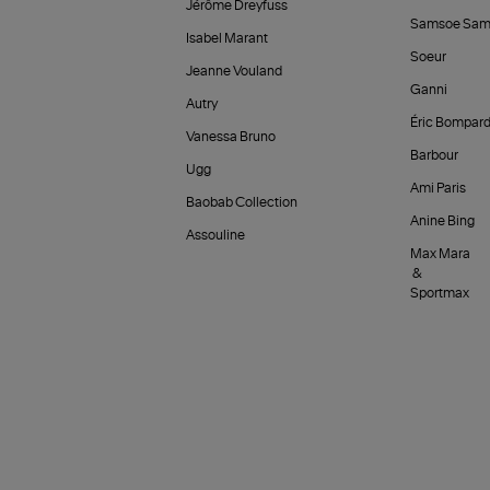
Jérôme Dreyfuss
Samsoe Sam
Isabel Marant
Soeur
Jeanne Vouland
Ganni
Autry
Éric Bompar
Vanessa Bruno
Barbour
Ugg
Ami Paris
Baobab Collection
Anine Bing
Assouline
Max Mara
&
Sportmax