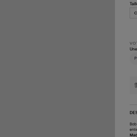
Tail
VOT
Une
DE
Bob 
enti
Made