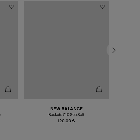
NEW BALANCE
e
Baskets 740 Sea Salt
Veste
120,00 €