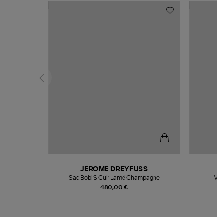
N
JEROME DREYFUSS
te
Sac Bobi S Cuir Lamé Champagne
M
480,00 €