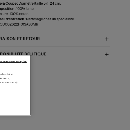
le & Coupe :
Diamètre (taille 57) : 24 cm.
position :
100% laine.
lure : 100% coton.
eil d'entretien :
Nettoyage chez un spécialiste.
f-CU002622H013A30MI)
VRAISON ET RETOUR
SPONIBILITÉ BOUTIQUE
ntinuer sans accepter
ublicité et
étrer »,
s accepter »).