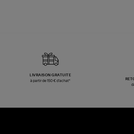
LIVRAISON GRATUITE
RET
à partir de 150 € d'achat*
d