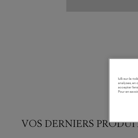
lulli-sur-la-t
analyses, en 
accepter l’en
Pour en savoir
VOS DERNIERS PRODUI