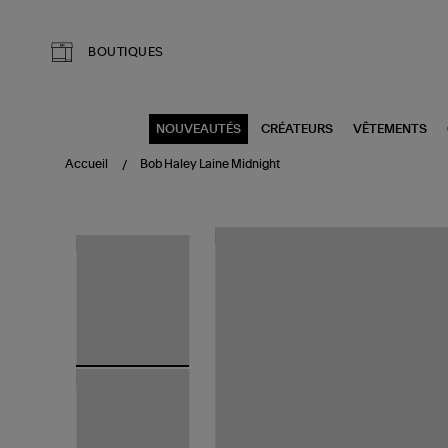
Aller au contenu principal
BOUTIQUES
NOUVEAUTÉS
CRÉATEURS
VÊTEMENTS
Accueil
Bob Haley Laine Midnight