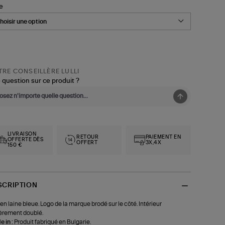
le
RE CONSEILLÈRE LULLI
 question sur ce produit ?
LIVRAISON
RETOUR
PAIEMENT EN
OFFERTE DÈS
OFFERT
3X,4X
150 €
SCRIPTION
en laine bleue. Logo de la marque brodé sur le côté. Intérieur
èrement doublé.
 in :
Produit fabriqué en Bulgarie.