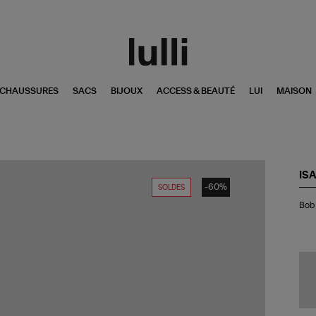
CHAUSSURES
SACS
BIJOUX
ACCESS & BEAUTÉ
LUI
MAISON
IS
-60%
SOLDES
Bo
Bob 
Hal
Lai
Mid