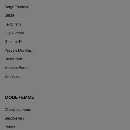
Serge Thoraval
d1928
Feidt Paris
Gigi Clozeau
Ginette NY
Pascale Monvoisin
Stone Paris
Vanessa Baroni
Vanrycke
MODE FEMME
Choisi pour vous
Best-Sellers
Robes