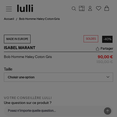
Aller au contenu principal
Accueil
Bob Homme Haley Coton Gris
SOLDES
-40%
MADE IN EUROPE
ISABEL MARANT
Partager
Bob
Bob Homme Haley Coton Gris
90,00 €
Homme
150,00 €
Haley
Coton
Taille
Gris
VOTRE CONSEILLÈRE LULLI
Une question sur ce produit ?