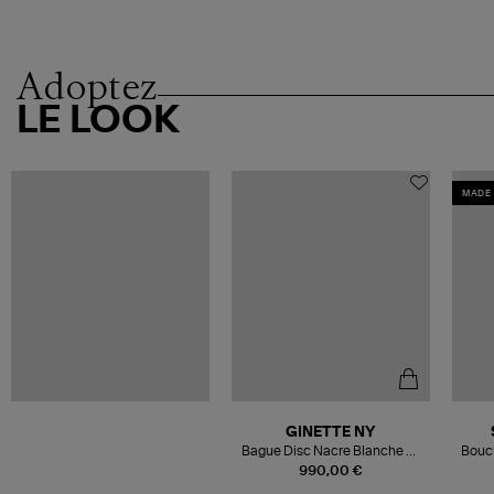
Adoptez
LE LOOK
MADE 
GINETTE NY
Bague Disc Nacre Blanche Or
Boucl
Rose
Roch
990,00 €