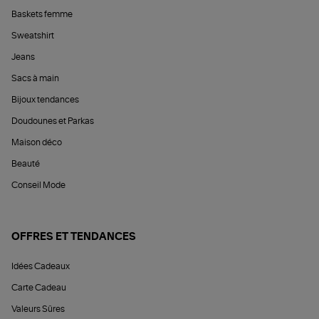
Baskets femme
Sweatshirt
Jeans
Sacs à main
Bijoux tendances
Doudounes et Parkas
Maison déco
Beauté
Conseil Mode
OFFRES ET TENDANCES
Idées Cadeaux
Carte Cadeau
Valeurs Sûres