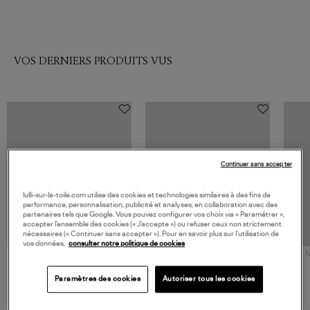
VOS DERNIERS PRODUITS VUS
Continuer sans accepter
lulli-sur-la-toile.com utilise des cookies et technologies similaires à des fins de
performance, personnalisation, publicité et analyses, en collaboration avec des
partenaires tels que Google. Vous pouvez configurer vos choix via « Paramétrer »,
accepter l’ensemble des cookies (« J’accepte ») ou refuser ceux non strictement
nécessaires (« Continuer sans accepter »). Pour en savoir plus sur l’utilisation de
vos données,
consulter notre politique de cookies
NOUVELLE COLLECTION
N
JEROME DREYFUSS
TORAL
Sac Bobi S Cuir Lamé
Mocassins Killian Sport
Paramètres des cookies
Autoriser tous les cookies
Champagne
Mousse
480,00 €
189,00 €