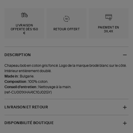
LIVRAISON
PAIEMENT EN
OFFERTE DÈS 150
RETOUR OFFERT
3X,4X
€
DESCRIPTION
Chapeau bob en coton gris foncé. Logo de la marque brodé blanc sur le côté.
Intérieur entièrement doublé.
Made in :
Bulgarie.
Composition :
100% coton.
Conseil d'entretien :
Nettoyage à la main.
(ref-CU001XHAA1C10J02GY)
LIVRAISON ET RETOUR
DISPONIBILITÉ BOUTIQUE