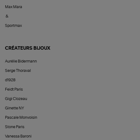
Max Mara
&
Sportmax
CRÉATEURS BIJOUX
Aurélie Bidermann
Serge Thoraval
d1928
Feidt Paris
Gigi Clozeau
Ginette NY
Pascale Monvoisin
Stone Paris
Vanessa Baroni