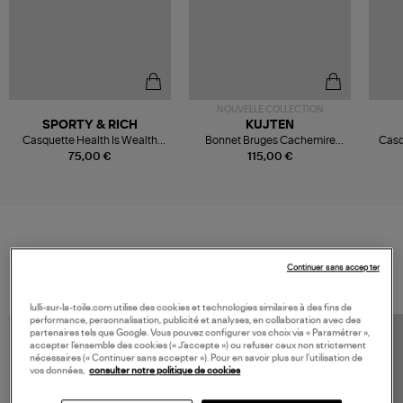
NOUVELLE COLLECTION
SPORTY & RICH
KUJTEN
Casquette Health Is Wealth
Bonnet Bruges Cachemire
Casq
Mist
Mouline Celest Mouli
75,00 €
115,00 €
VOS DERNIERS PRODUITS VUS
Continuer sans accepter
lulli-sur-la-toile.com utilise des cookies et technologies similaires à des fins de
performance, personnalisation, publicité et analyses, en collaboration avec des
partenaires tels que Google. Vous pouvez configurer vos choix via « Paramétrer »,
accepter l’ensemble des cookies (« J’accepte ») ou refuser ceux non strictement
nécessaires (« Continuer sans accepter »). Pour en savoir plus sur l’utilisation de
vos données,
consulter notre politique de cookies