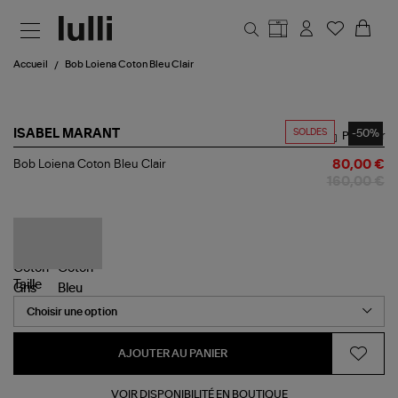
Aller au contenu principal
Accueil
Bob Loiena Coton Bleu Clair
SOLDES
-50%
ISABEL MARANT
Partager
Bob
Bob Loiena Coton Bleu Clair
80,00 €
Loiena
160,00 €
Coton
Bleu
Clair
Taille
AJOUTER AU PANIER
VOIR DISPONIBILITÉ EN BOUTIQUE