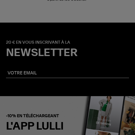
20 € EN VOUS INSCRIVANT À LA
NEWSLETTER
-10% EN TÉLÉCHARGEANT
L'APP LULLI