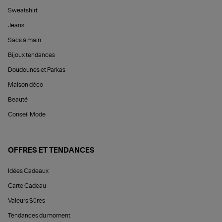
Sweatshirt
Jeans
Sacs à main
Bijoux tendances
Doudounes et Parkas
Maison déco
Beauté
Conseil Mode
OFFRES ET TENDANCES
Idées Cadeaux
Carte Cadeau
Valeurs Sûres
Tendances du moment