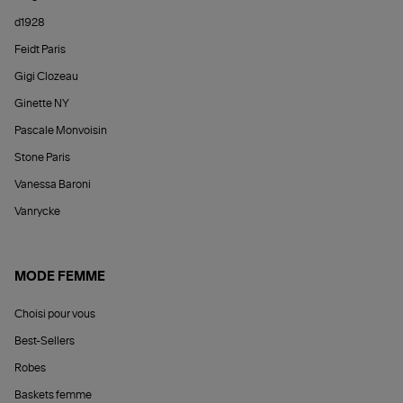
d1928
Feidt Paris
Gigi Clozeau
Ginette NY
Pascale Monvoisin
Stone Paris
Vanessa Baroni
Vanrycke
MODE FEMME
Choisi pour vous
Best-Sellers
Robes
Baskets femme