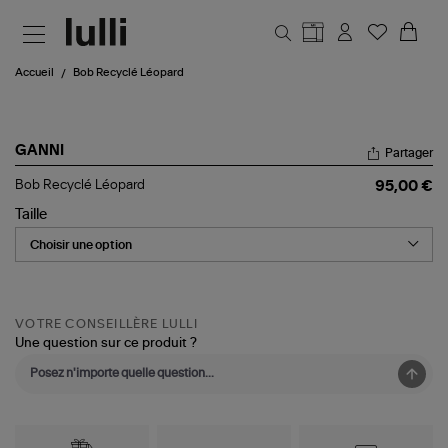
Aller au contenu principal
Accueil
Bob Recyclé Léopard
GANNI
Partager
Bob
Bob Recyclé Léopard
95,00 €
Recyclé
Léopard
Taille
VOTRE CONSEILLÈRE LULLI
Une question sur ce produit ?