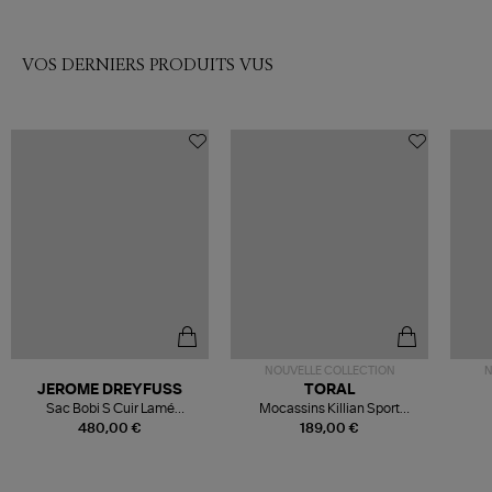
VOS DERNIERS PRODUITS VUS
NOUVELLE COLLECTION
N
JEROME DREYFUSS
TORAL
Sac Bobi S Cuir Lamé
Mocassins Killian Sport
Champagne
Mousse
480,00 €
189,00 €