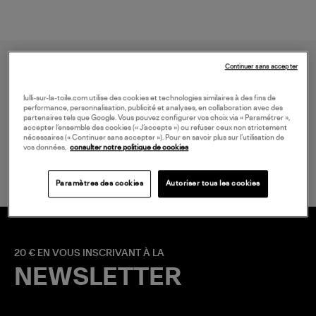
Continuer sans accepter
lulli-sur-la-toile.com utilise des cookies et technologies similaires à des fins de
performance, personnalisation, publicité et analyses, en collaboration avec des
partenaires tels que Google. Vous pouvez configurer vos choix via « Paramétrer »,
accepter l’ensemble des cookies (« J’accepte ») ou refuser ceux non strictement
nécessaires (« Continuer sans accepter »). Pour en savoir plus sur l’utilisation de
LIVRAISON GRATUITE
vos données,
consulter notre politique de cookies
à partir de 150 € d'achat*
Paramètres des cookies
Autoriser tous les cookies
20 € EN VOUS INSCRIVANT À LA
NEWSLETTER