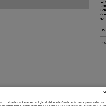
Long
Demi
Com
Cons
(re
LI
DI
Co
oile.com utilise des cookies et technologies similaires à des fins de performance, personnalisation, p
collaboration avec des partenaires tels que Google. Vous pouvez configurer vos choix via « Param