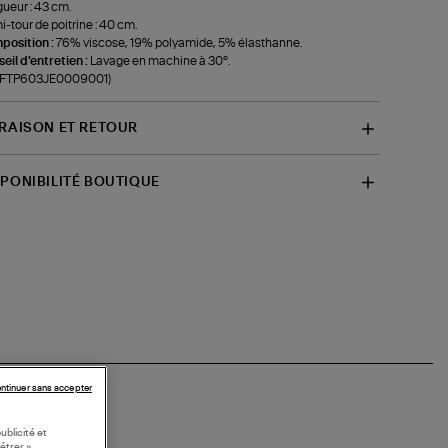
ueur : 43 cm.
-tour de poitrine : 40 cm.
position :
76% viscose, 19% polyamide, 5% élasthanne.
eil d'entretien :
Lavage en machine à 30°.
f-FTP603JE0009001)
VRAISON ET RETOUR
SPONIBILITÉ BOUTIQUE
ntinuer sans accepter
ublicité et
étrer »,