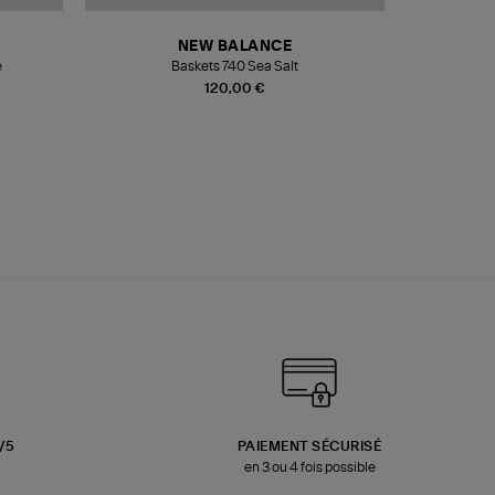
NEW BALANCE
e
Baskets 740 Sea Salt
Veste
120,00 €
3/5
PAIEMENT SÉCURISÉ
en 3 ou 4 fois possible