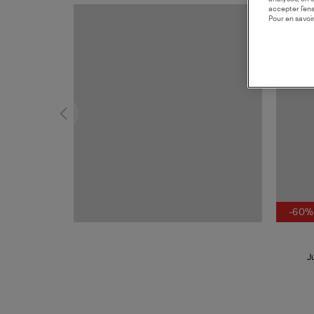
accepter l’en
Pour en savoir
MADE I
-60%
J