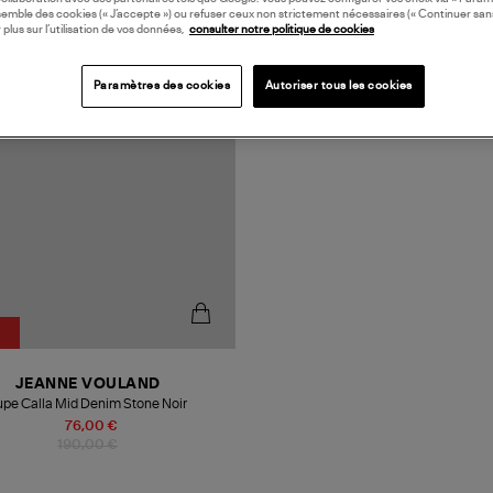
semble des cookies (« J’accepte ») ou refuser ceux non strictement nécessaires (« Continuer san
 plus sur l’utilisation de vos données,
consulter notre politique de cookies
N EUROPE
Paramètres des cookies
Autoriser tous les cookies
JEANNE VOULAND
upe Calla Mid Denim Stone Noir
76,00 €
190,00 €