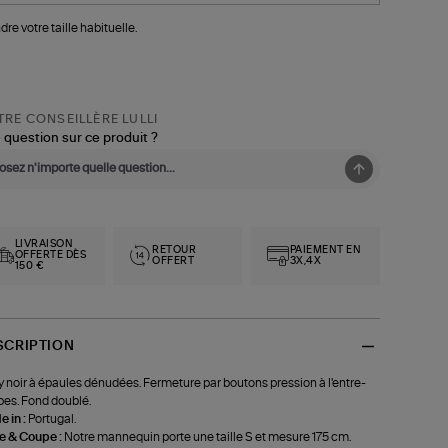
dre votre taille habituelle.
RE CONSEILLÈRE LULLI
 question sur ce produit ?
LIVRAISON
RETOUR
PAIEMENT EN
OFFERTE DÈS
OFFERT
3X,4X
150 €
SCRIPTION
 noir à épaules dénudées. Fermeture par boutons pression à l'entre-
es. Fond doublé.
 in :
Portugal.
le & Coupe :
Notre mannequin porte une taille S et mesure 175 cm.