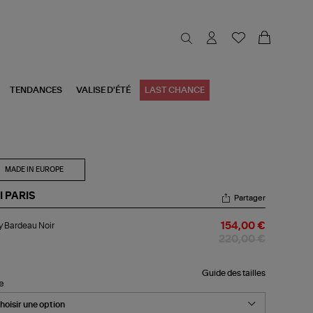
TENDANCES
VALISE D'ÉTÉ
LAST CHANCE
MADE IN EUROPE
I PARIS
Partager
dy
 Bardeau Noir
154,00 €
rdeau
r
220,00 €
Guide des tailles
le