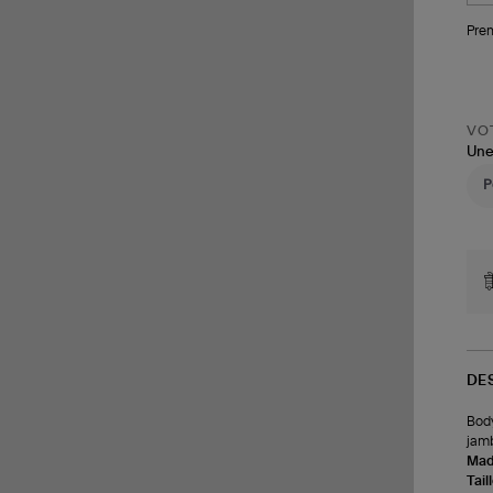
Pren
VOT
Une
DE
Body
jamb
Made
Tail