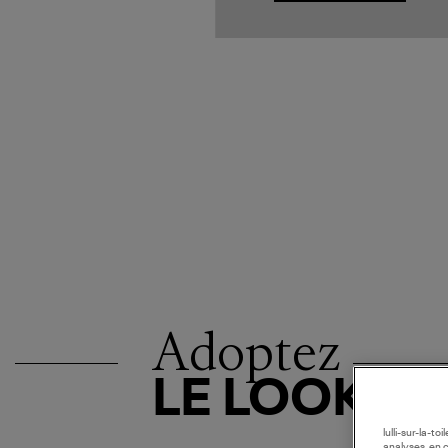
Adoptez
LE LOOK
lulli-sur-la-t
analyses, en 