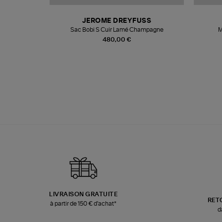
N
JEROME DREYFUSS
te
Sac Bobi S Cuir Lamé Champagne
M
480,00 €
LIVRAISON GRATUITE
RET
à partir de 150 € d'achat*
d