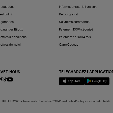
 boutiques
Informations sur la livraison
est Lulli ?
Retour gratuit
 garanties
Suivre ma commande
 garanties Bijoux
Paiement 100% sécurisé
 offres & conditions
Paiement en 3 ou 4 fois
offres d'emploi
Carte Cadeau
IVEZ-NOUS
TÉLÉCHARGEZ L'APPLICATIO
© LULLI 2025 - Tous droits réservés -CGV-Plan du site-Politique de confidentialité