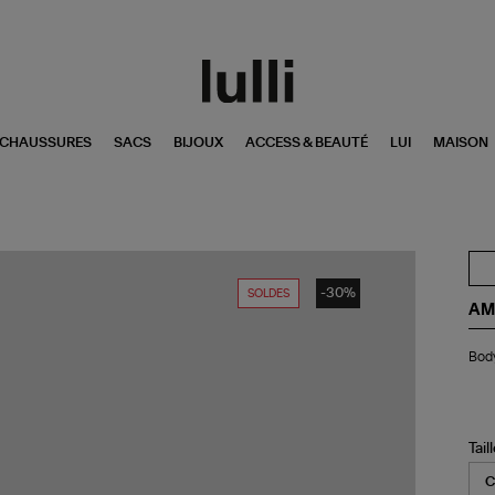
CHAUSSURES
SACS
BIJOUX
ACCESS & BEAUTÉ
LUI
MAISON
-30%
SOLDES
AM
Bo
Body
Ba
Noi
Tail