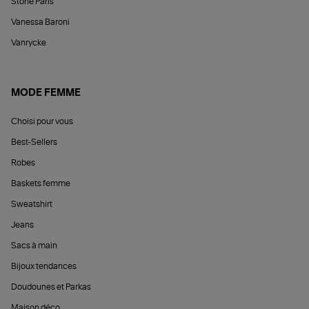
Stone Paris
Vanessa Baroni
Vanrycke
MODE FEMME
Choisi pour vous
Best-Sellers
Robes
Baskets femme
Sweatshirt
Jeans
Sacs à main
Bijoux tendances
Doudounes et Parkas
Maison déco