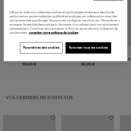
lulli-sur-la-toile.com utilise des cookies et technologies similaires à des fins de
performance, personnalisation, publicité et analyses, en collaboration avec des
partenaires tels que Google. Vous pouvez configurer vos choix via « Paramétrer »,
accepter l’ensemble des cookies (« J’accepte ») ou refuser ceux non strictement
nécessaires (« Continuer sans accepter »). Pour en savoir plus sur l’utilisation de
vos données,
consulter notre politique de cookies
Paramètres des cookies
Autoriser tous les cookies
NOUVELLE COLLECTION
LA NOUVELLE
LA NOUVELLE
Body Aretha Bi Matières Snow
Body Bill Daisy
Souti
Lace
99,00 €
96,00 €
VOS DERNIERS PRODUITS VUS