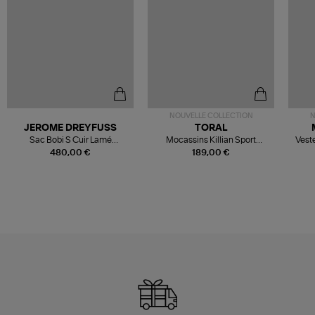
NOUVELLE COLLECTION
N
JEROME DREYFUSS
TORAL
Sac Bobi S Cuir Lamé
Mocassins Killian Sport
Veste
Champagne
Mousse
480,00 €
189,00 €