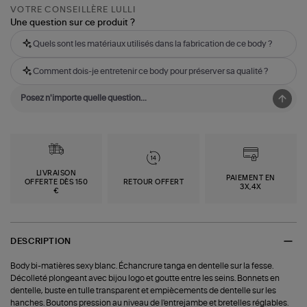
VOTRE CONSEILLÈRE LULLI
Une question sur ce produit ?
Quels sont les matériaux utilisés dans la fabrication de ce body ?
Comment dois-je entretenir ce body pour préserver sa qualité ?
LIVRAISON
PAIEMENT EN
OFFERTE DÈS 150
RETOUR OFFERT
3X,4X
€
DESCRIPTION
Body bi-matières sexy blanc. Échancrure tanga en dentelle sur la fesse.
Décolleté plongeant avec bijou logo et goutte entre les seins. Bonnets en
dentelle, buste en tulle transparent et empiècements de dentelle sur les
hanches. Boutons pression au niveau de l'entrejambe et bretelles réglables.