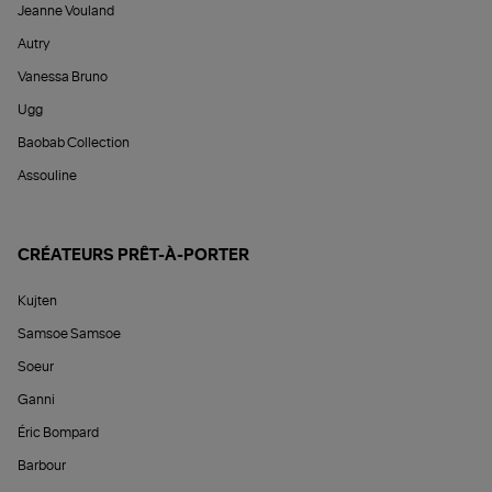
Jeanne Vouland
Autry
Vanessa Bruno
Ugg
Baobab Collection
Assouline
CRÉATEURS PRÊT-À-PORTER
Kujten
Samsoe Samsoe
Soeur
Ganni
Éric Bompard
Barbour