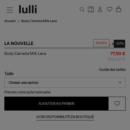
Aller au contenu principal
Accueil
Body Camelia Milk Lace
SOLDES
-50%
LA NOUVELLE
Partager
Body
Body Camelia Milk Lace
77,50 €
Camelia
155,00 €
Milk
Lace
Guide des tailles
Taille
Prendre votre taille habituelle.
AJOUTER AU PANIER
VOIR DISPONIBILITÉ EN BOUTIQUE