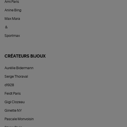
Ami Paris
Anine Bing
Max Mara
&
Sportmax
CRÉATEURS BIJOUX
Aurélie Bidermann
Serge Thoraval
d1928
Feidt Paris
Gigi Clozeau
Ginette NY
Pascale Monvoisin