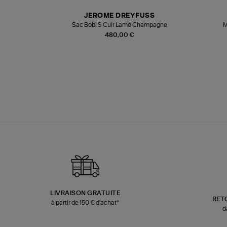
N
JEROME DREYFUSS
te
Sac Bobi S Cuir Lamé Champagne
M
480,00 €
LIVRAISON GRATUITE
RET
à partir de 150 € d'achat*
d