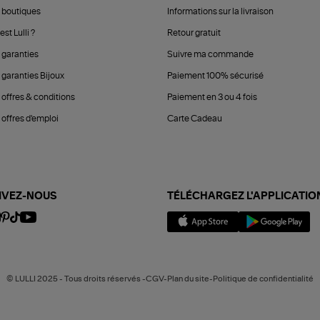
 boutiques
Informations sur la livraison
est Lulli ?
Retour gratuit
 garanties
Suivre ma commande
 garanties Bijoux
Paiement 100% sécurisé
 offres & conditions
Paiement en 3 ou 4 fois
offres d'emploi
Carte Cadeau
IVEZ-NOUS
TÉLÉCHARGEZ L'APPLICATIO
© LULLI 2025 - Tous droits réservés -CGV-Plan du site-Politique de confidentialité