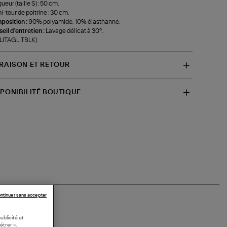
ueur (taille S) : 50 cm.
-tour de poitrine : 30 cm.
position :
90% polyamide, 10% élasthanne.
eil d'entretien :
Lavage délicat à 30°.
-LITAGLITBLK)
VRAISON ET RETOUR
SPONIBILITÉ BOUTIQUE
ntinuer sans accepter
ublicité et
étrer »,