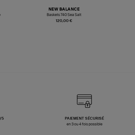
NEW BALANCE
e
Baskets 740 Sea Salt
Veste
120,00 €
3/5
PAIEMENT SÉCURISÉ
en 3 ou 4 fois possible