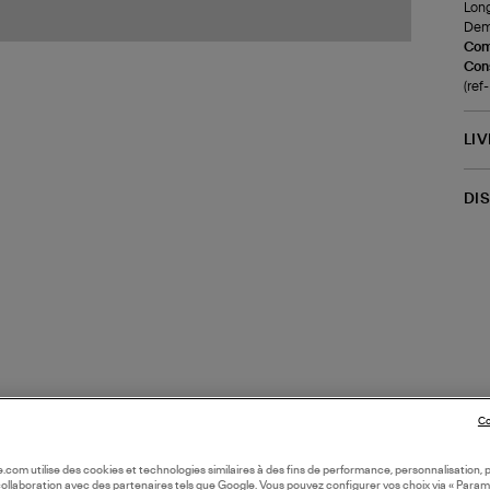
Long
Demi
Com
Cons
(ref
LI
DI
Co
oile.com utilise des cookies et technologies similaires à des fins de performance, personnalisation, p
collaboration avec des partenaires tels que Google. Vous pouvez configurer vos choix via « Param