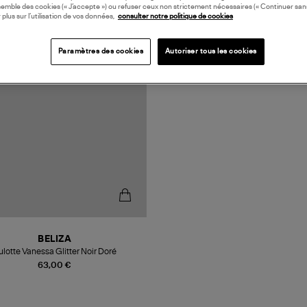
semble des cookies (« J’accepte ») ou refuser ceux non strictement nécessaires (« Continuer san
 plus sur l’utilisation de vos données,
consulter notre politique de cookies
N EUROPE
Paramètres des cookies
Autoriser tous les cookies
BELIZA
ulotte Vanessa Glitter Noir Doré
63,00 €