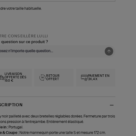
dre votre taille habituelle.
RE CONSEILLÈRE LULLI
 question sur ce produit ?
LIVRAISON
RETOUR
PAIEMENT EN
OFFERTE DÈS
OFFERT
3X,4X
150 €
SCRIPTION
 noir pailleté avec deux bretelles réglables dorées. Fermeture par trois
ons pression à l'entrejambe. Entièrement élastiqué.
 in :
Portugal.
le & Coupe :
Notre mannequin porte une talle S et mesure 172 cm.