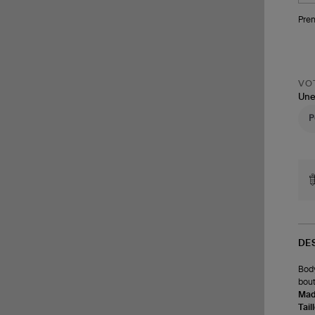
Pren
VOT
Une
DE
Body
bout
Made
Tail