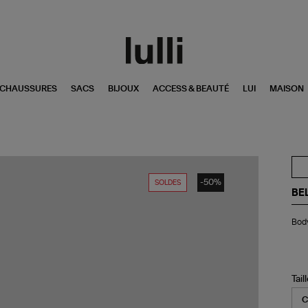
CHAUSSURES
SACS
BIJOUX
ACCESS & BEAUTÉ
LUI
MAISON
-50%
SOLDES
BE
Bo
Body
Lit
Gli
Noi
Do
Tail