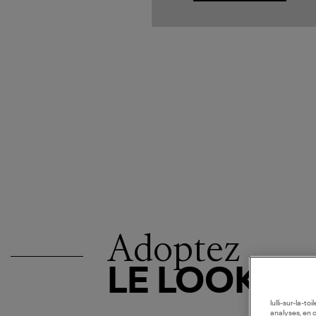
Adoptez
LE LOOK
lulli-sur-la-t
analyses, en 