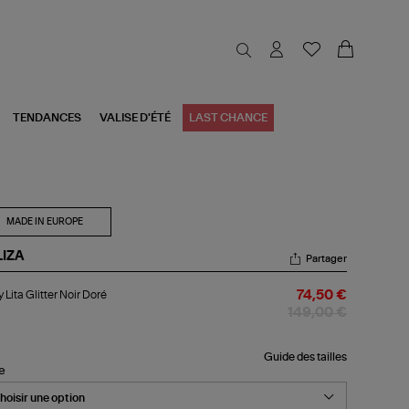
TENDANCES
VALISE D'ÉTÉ
LAST CHANCE
MADE IN EUROPE
LIZA
Partager
dy
 Lita Glitter Noir Doré
74,50 €
a
tter
149,00 €
r
ré
Guide des tailles
le