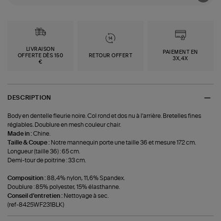
LIVRAISON
PAIEMENT EN
OFFERTE DÈS 150
RETOUR OFFERT
3X,4X
€
DESCRIPTION
Body en dentelle fleurie noire. Col rond et dos nu à l'arrière. Bretelles fines
réglables. Doublure en mesh couleur chair.
Made in :
Chine.
Taille & Coupe :
Notre mannequin porte une taille 36 et mesure 172 cm.
Longueur (taille 36) : 65 cm.
Demi-tour de poitrine : 33 cm.
Composition :
88,4% nylon, 11,6% Spandex.
Doublure : 85% polyester, 15% élasthanne.
Conseil d'entretien :
Nettoyage à sec.
(ref-8425WF231BLK)