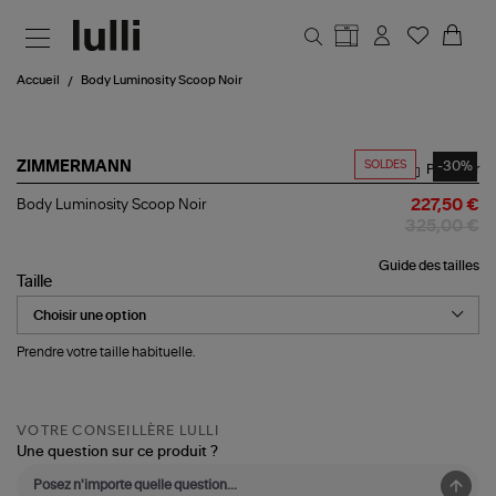
Aller au contenu principal
Accueil
Body Luminosity Scoop Noir
SOLDES
-30%
ZIMMERMANN
Partager
Body
Body Luminosity Scoop Noir
227,50 €
Luminosity
325,00 €
Scoop
Noir
Guide des tailles
Taille
Prendre votre taille habituelle.
VOTRE CONSEILLÈRE LULLI
Une question sur ce produit ?