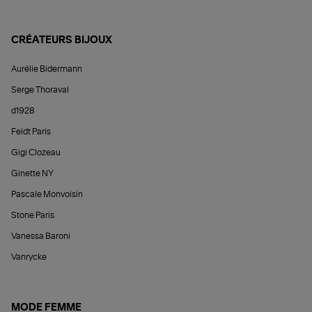
CRÉATEURS BIJOUX
Aurélie Bidermann
Serge Thoraval
d1928
Feidt Paris
Gigi Clozeau
Ginette NY
Pascale Monvoisin
Stone Paris
Vanessa Baroni
Vanrycke
MODE FEMME