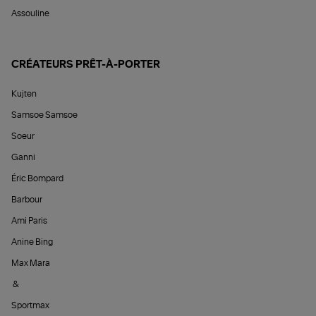
Assouline
CRÉATEURS PRÊT-À-PORTER
Kujten
Samsoe Samsoe
Soeur
Ganni
Éric Bompard
Barbour
Ami Paris
Anine Bing
Max Mara
&
Sportmax