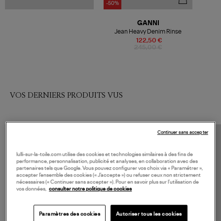
-50%
GANNI
Jean Heavy Denim Rinse
122,50 €
245,00 €
VOS DERNIERS PRODUITS VUS
Continuer sans accepter
lulli-sur-la-toile.com utilise des cookies et technologies similaires à des fins de
performance, personnalisation, publicité et analyses, en collaboration avec des
partenaires tels que Google. Vous pouvez configurer vos choix via « Paramétrer »,
accepter l’ensemble des cookies (« J’accepte ») ou refuser ceux non strictement
nécessaires (« Continuer sans accepter »). Pour en savoir plus sur l’utilisation de
vos données,
consulter notre politique de cookies
Paramètres des cookies
Autoriser tous les cookies