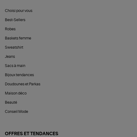
Choisi pour vous
Best-Sellers
Robes
Baskets femme
Sweatshirt
Jeans
Sacs à main
Bijoux tendances
Doudounes et Parkas
Maison déco
Beauté
Conseil Mode
OFFRES ET TENDANCES