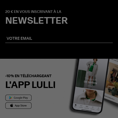
20 € EN VOUS INSCRIVANT À LA
NEWSLETTER
-10% EN TÉLÉCHARGEANT
L'APP LULLI