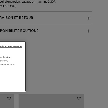
eil d'entretien :
Lavage en machine à 30°.
f-MILABONO)
VRAISON ET RETOUR
SPONIBILITÉ BOUTIQUE
ntinuer sans accepter
ublicité et
étrer »,
s accepter »).