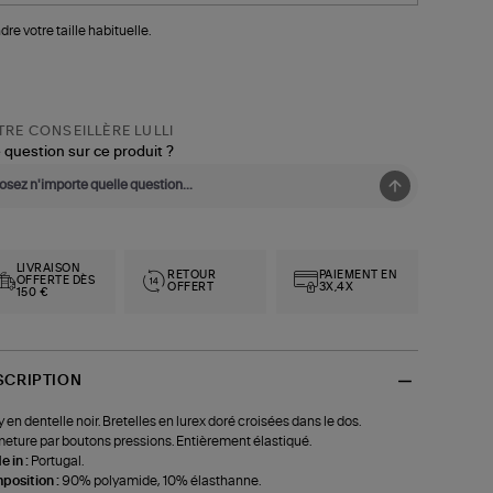
dre votre taille habituelle.
RE CONSEILLÈRE LULLI
 question sur ce produit ?
LIVRAISON
RETOUR
PAIEMENT EN
OFFERTE DÈS
OFFERT
3X,4X
150 €
SCRIPTION
 en dentelle noir. Bretelles en lurex doré croisées dans le dos.
eture par boutons pressions. Entièrement élastiqué.
 in :
Portugal.
position :
90% polyamide, 10% élasthanne.