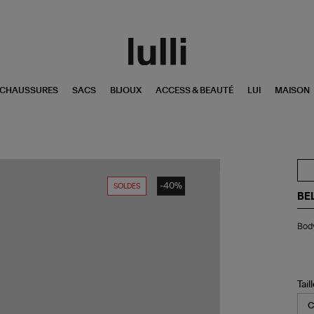
CHAUSSURES
SACS
BIJOUX
ACCESS & BEAUTÉ
LUI
MAISON
-40%
SOLDES
BE
Bo
Body
Mil
Den
Lur
Noi
Tail