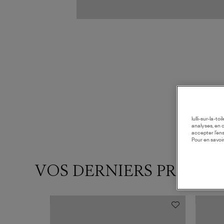
lulli-sur-la-t
analyses, en 
accepter l’en
Pour en savoir
VOS DERNIERS PRODUI