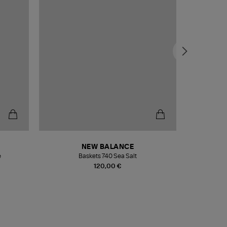
NEW BALANCE
e
Baskets 740 Sea Salt
Veste
120,00 €