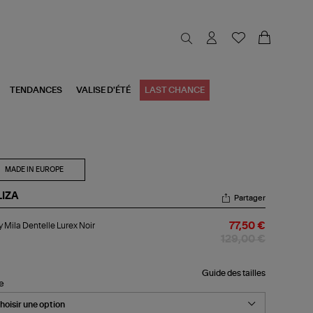
TENDANCES
VALISE D'ÉTÉ
LAST CHANCE
MADE IN EUROPE
LIZA
Partager
dy
 Mila Dentelle Lurex Noir
77,50 €
a
telle
129,00 €
ex
r
Guide des tailles
le