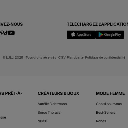
IVEZ-NOUS
TÉLÉCHARGEZ L'APPLICATIO
© LULLI 2025 - Tous droits réservés -CGV-Plan du site-Politique de confidentialité
S PRÊT-À-
CRÉATEURS BIJOUX
MODE FEMME
Aurélie Bidermann
Choisi pour vous
Serge Thoraval
Best-Sellers
soe
d1928
Robes