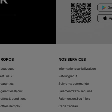
R
PROPOS
NOS SERVICES
 boutiques
Informations sur la livraison
est Lulli ?
Retour gratuit
 garanties
Suivre ma commande
 garanties Bijoux
Paiement 100% sécurisé
 offres & conditions
Paiement en 3 ou 4 fois
offres d'emploi
Carte Cadeau