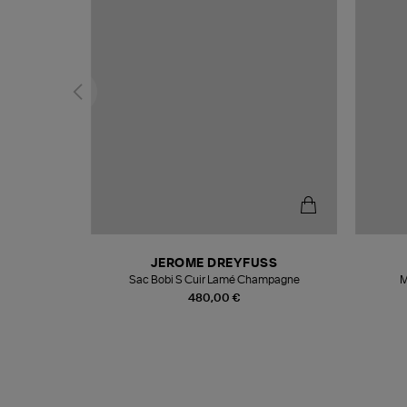
N
JEROME DREYFUSS
te
Sac Bobi S Cuir Lamé Champagne
M
480,00 €