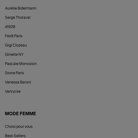
Aurélie Bidermann
Serge Thoraval
d1928
Feidt Paris
Gigi Clozeau
Ginette NY
Pascale Monvoisin
Stone Paris
Vanessa Baroni
Vanrycke
MODE FEMME
Choisi pour vous
Best-Sellers