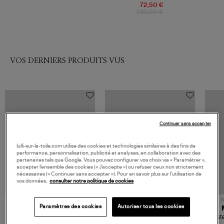
72,50 €
145,00 €
VOS DERNIERS PRODUITS VUS
Continuer sans accepter
lulli-sur-la-toile.com utilise des cookies et technologies similaires à des fins de
performance, personnalisation, publicité et analyses, en collaboration avec des
partenaires tels que Google. Vous pouvez configurer vos choix via « Paramétrer »,
accepter l’ensemble des cookies (« J’accepte ») ou refuser ceux non strictement
nécessaires (« Continuer sans accepter »). Pour en savoir plus sur l’utilisation de
vos données,
consulter notre politique de cookies
NOUVELLE COLLECTION
N
Paramètres des cookies
Autoriser tous les cookies
JEROME DREYFUSS
TORAL
Sac Bobi S Cuir Lamé
Mocassins Killian Sport
Veste
Champagne
Mousse