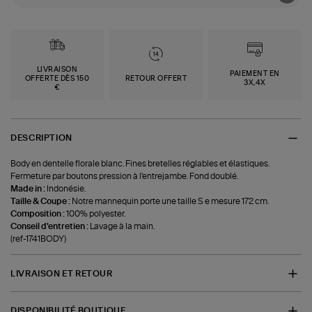
LIVRAISON
PAIEMENT EN
OFFERTE DÈS 150
RETOUR OFFERT
3X,4X
€
DESCRIPTION
Body en dentelle florale blanc. Fines bretelles réglables et élastiques.
Fermeture par boutons pression à l'entrejambe. Fond doublé.
Made in :
Indonésie.
Taille & Coupe :
Notre mannequin porte une taille S e mesure 172 cm.
Composition :
100% polyester.
Conseil d'entretien :
Lavage à la main.
(ref-1741BODY)
LIVRAISON ET RETOUR
DISPONIBILITÉ BOUTIQUE