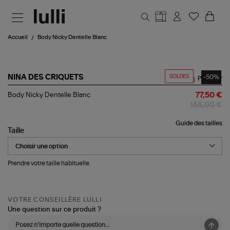
Aller au contenu principal
Accueil
Body Nicky Dentelle Blanc
SOLDES
-50%
NINA DES CRIQUETS
Partager
Body
Body Nicky Dentelle Blanc
77,50 €
Nicky
155,00 €
Dentelle
Blanc
Guide des tailles
Taille
Prendre votre taille habituelle.
VOTRE CONSEILLÈRE LULLI
Une question sur ce produit ?