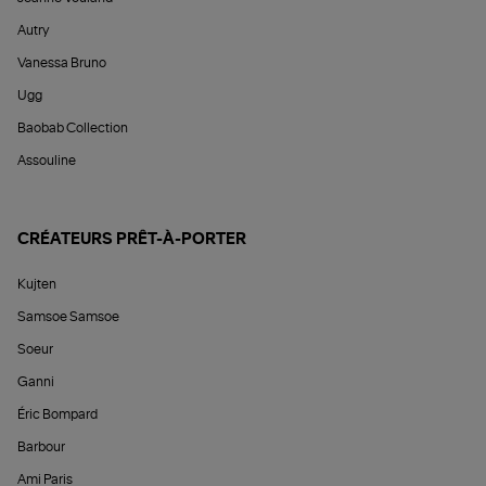
Autry
Vanessa Bruno
Ugg
Baobab Collection
Assouline
CRÉATEURS PRÊT-À-PORTER
Kujten
Samsoe Samsoe
Soeur
Ganni
Éric Bompard
Barbour
Ami Paris