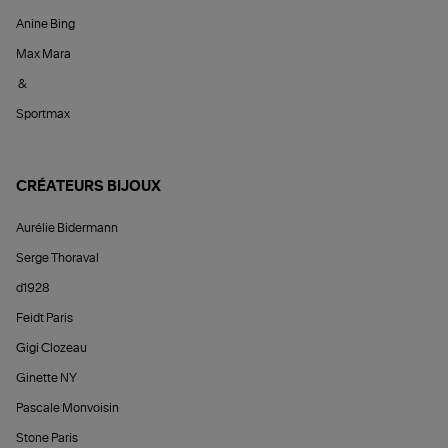
Anine Bing
Max Mara
&
Sportmax
CRÉATEURS BIJOUX
Aurélie Bidermann
Serge Thoraval
d1928
Feidt Paris
Gigi Clozeau
Ginette NY
Pascale Monvoisin
Stone Paris