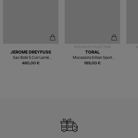
NOUVELLE COLLECTION
N
JEROME DREYFUSS
TORAL
Sac Bobi S Cuir Lamé
Mocassins Killian Sport
Champagne
Mousse
480,00 €
189,00 €