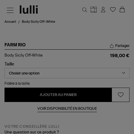
Aller au contenu principal
Accueil
Body Sicily Off-White
FARM RIO
Partager
Body
Body Sicily Off-White
198,00 €
Sicily
Off-
Taille
White
Fidèle à la taille.
AJOUTER AU PANIER
VOIR DISPONIBILITÉ EN BOUTIQUE
VOTRE CONSEILLÈRE LULLI
Une question sur ce produit ?