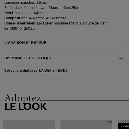
Longueur manches : 39cm.
Profondeur décolleté: avant: 38cm; arrière: 25cm.
Demi tour poitrine: 44cm.
Composition :
54% coton, 46% viscose.
Conseil d'entretien :
Lavage en machine à 30°C sur cycle délicat.
(ref-33645425095)
LIVRAISON ET RETOUR
DISPONIBILITÉ BOUTIQUE
-
LINGERIE
BODY
Collections similaires :
Adoptez
LE LOOK
COLL