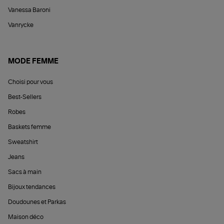
Vanessa Baroni
Vanrycke
MODE FEMME
Choisi pour vous
Best-Sellers
Robes
Baskets femme
Sweatshirt
Jeans
Sacs à main
Bijoux tendances
Doudounes et Parkas
Maison déco