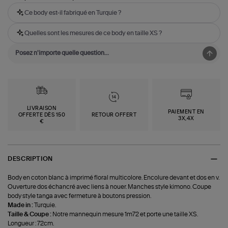
Ce body est-il fabriqué en Turquie ?
Quelles sont les mesures de ce body en taille XS ?
LIVRAISON
PAIEMENT EN
OFFERTE DÈS 150
RETOUR OFFERT
3X,4X
€
DESCRIPTION
Body en coton blanc à imprimé floral multicolore. Encolure devant et dos en v.
Ouverture dos échancré avec liens à nouer. Manches style kimono. Coupe
body style tanga avec fermeture à boutons pression.
Made in :
Turquie.
Taille & Coupe :
Notre mannequin mesure 1m72 et porte une taille XS.
Longueur : 72cm.