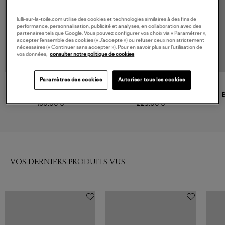
lulli-sur-la-toile.com utilise des cookies et technologies similaires à des fins de
performance, personnalisation, publicité et analyses, en collaboration avec des
partenaires tels que Google. Vous pouvez configurer vos choix via « Paramétrer »,
accepter l’ensemble des cookies (« J’accepte ») ou refuser ceux non strictement
nécessaires (« Continuer sans accepter »). Pour en savoir plus sur l’utilisation de
vos données,
consulter notre politique de cookies
Paramètres des cookies
Autoriser tous les cookies
ROSEANNA
FLAIR
Body Pam Blanc
Body Gaby Noir
160,00 €
225,00 €
VOS DERNIERS PRODUITS VUS