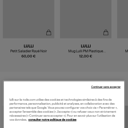
LULLI
LULLI
Petit Saladier Rayé Noir
Mug Lulli PM Plastique
M
Couvercle Noir 250ML
C
60,00 €
12,00 €
Continuer sans accepter
VOS DERNIERS PRODUITS VUS
lulli-sur-la-toile.com utilise des cookies et technologies similaires à des fins de
performance, personnalisation, publicité et analyses, en collaboration avec des
partenaires tels que Google. Vous pouvez configurer vos choix via « Paramétrer »,
accepter l’ensemble des cookies (« J’accepte ») ou refuser ceux non strictement
nécessaires (« Continuer sans accepter »). Pour en savoir plus sur l’utilisation de
vos données,
consulter notre politique de cookies