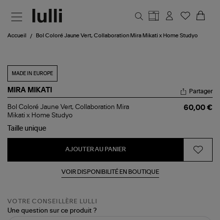
Aller au contenu principal
Accueil
Bol Coloré Jaune Vert, Collaboration Mira Mikati x Home Studyo
MADE IN EUROPE
MIRA MIKATI
Partager
Bol
Bol Coloré Jaune Vert, Collaboration Mira
60,00 €
Coloré
Mikati x Home Studyo
Jaune
Taille
unique
Vert,
Collaboration
Mira
AJOUTER AU PANIER
Mikati
x
Home
VOIR DISPONIBILITÉ EN BOUTIQUE
Studyo
VOTRE CONSEILLÈRE LULLI
Une question sur ce produit ?