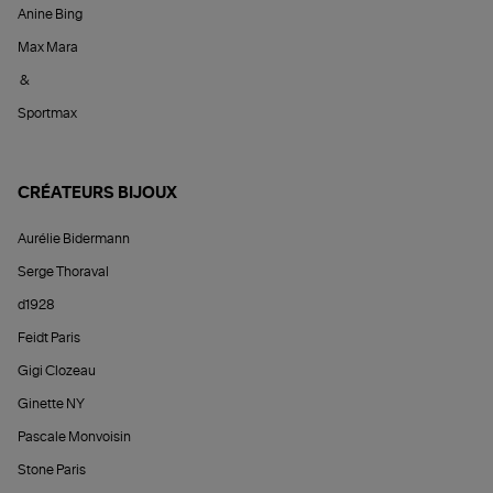
Anine Bing
Max Mara
&
Sportmax
CRÉATEURS BIJOUX
Aurélie Bidermann
Serge Thoraval
d1928
Feidt Paris
Gigi Clozeau
Ginette NY
Pascale Monvoisin
Stone Paris