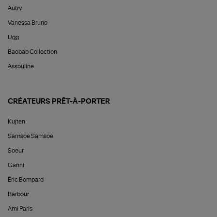
Autry
Vanessa Bruno
Ugg
Baobab Collection
Assouline
CRÉATEURS PRÊT-À-PORTER
Kujten
Samsoe Samsoe
Soeur
Ganni
Éric Bompard
Barbour
Ami Paris