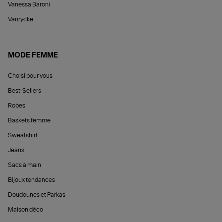
Vanessa Baroni
Vanrycke
MODE FEMME
Choisi pour vous
Best-Sellers
Robes
Baskets femme
Sweatshirt
Jeans
Sacs à main
Bijoux tendances
Doudounes et Parkas
Maison déco