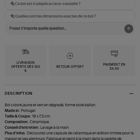
Ce bol est-il adapté au lave-vaisselle ?
Quelles sont les dimensions exactes de ce bol ?
LIVRAISON
PAIEMENT EN
OFFERTE DÈS 150
RETOUR OFFERT
3X,4X
€
DESCRIPTION
Bol coloré jaune et vert en dégradé, forme style ballon.
Made in :
Portugal.
Taille & Coupe :
18 x 7,5 cm.
Composition :
Céramique.
Conseil d'entretien :
Lavage à la main.
Plus d'infos :
Découvrez une capsule de céramique en édition limitée pour la
maison et ses alentours. Fabriqué et peint à la main dans la palette de