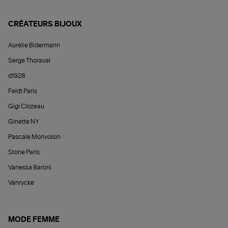
CRÉATEURS BIJOUX
Aurélie Bidermann
Serge Thoraval
d1928
Feidt Paris
Gigi Clozeau
Ginette NY
Pascale Monvoisin
Stone Paris
Vanessa Baroni
Vanrycke
MODE FEMME