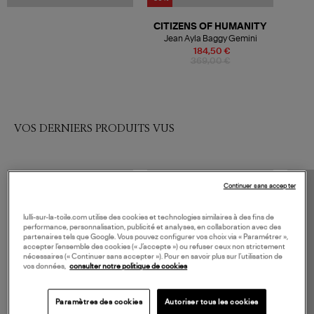
CITIZENS OF HUMANITY
Jean Ayla Baggy Gemini
184,50 €
369,00 €
VOS DERNIERS PRODUITS VUS
Continuer sans accepter
lulli-sur-la-toile.com utilise des cookies et technologies similaires à des fins de
performance, personnalisation, publicité et analyses, en collaboration avec des
partenaires tels que Google. Vous pouvez configurer vos choix via « Paramétrer »,
accepter l’ensemble des cookies (« J’accepte ») ou refuser ceux non strictement
nécessaires (« Continuer sans accepter »). Pour en savoir plus sur l’utilisation de
vos données,
consulter notre politique de cookies
Paramètres des cookies
Autoriser tous les cookies