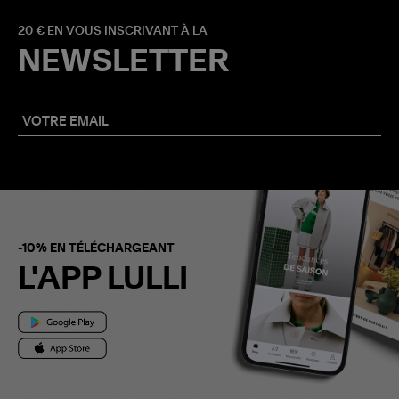
20 € EN VOUS INSCRIVANT À LA
NEWSLETTER
-10% EN TÉLÉCHARGEANT
L'APP LULLI