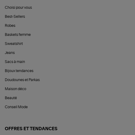
Choisi pour vous
Best-Sellers
Robes
Baskets femme
Sweatshirt
Jeans
Sacs à main
Bijoux tendances
Doudounes et Parkas
Maison déco
Beauté
Conseil Mode
OFFRES ET TENDANCES