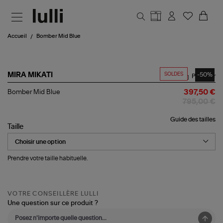
Aller au contenu principal
Accueil
Bomber Mid Blue
SOLDES
-50%
MIRA MIKATI
Partager
Bomber
Bomber Mid Blue
397,50 €
Mid
795,00 €
Blue
Guide des tailles
Taille
Prendre votre taille habituelle.
VOTRE CONSEILLÈRE LULLI
Une question sur ce produit ?