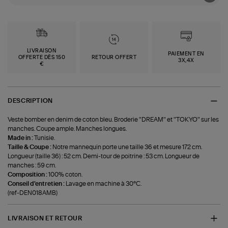
LIVRAISON
PAIEMENT EN
OFFERTE DÈS 150
RETOUR OFFERT
3X,4X
€
DESCRIPTION
Veste bomber en denim de coton bleu. Broderie "DREAM" et "TOKYO" sur les
manches. Coupe ample. Manches longues.
Made in :
Tunisie.
Taille & Coupe :
Notre mannequin porte une taille 36 et mesure 172 cm.
Longueur (taille 36) : 52 cm. Demi-tour de poitrine : 53 cm. Longueur de
manches : 59 cm.
Composition :
100% coton.
Conseil d'entretien :
Lavage en machine à 30°C.
(ref-DEN018AMB)
LIVRAISON ET RETOUR