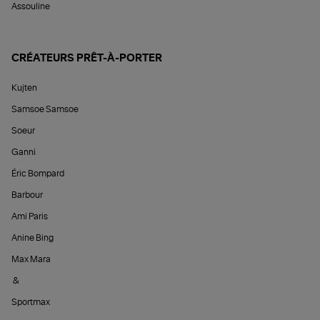
Assouline
CRÉATEURS PRÊT-À-PORTER
Kujten
Samsoe Samsoe
Soeur
Ganni
Éric Bompard
Barbour
Ami Paris
Anine Bing
Max Mara
&
Sportmax