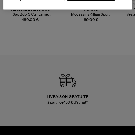
NOUVELLE COLLECTION
N
JEROME DREYFUSS
TORAL
Sac Bobi S Cuir Lamé
Mocassins Killian Sport
Veste
Champagne
Mousse
480,00 €
189,00 €
LIVRAISON GRATUITE
à partir de 150 € d'achat*