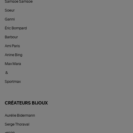
Samsoe Samsoe
Soeur
Ganni
Éric Bompard
Barbour
Ami Paris
Anine Bing
Max Mara
&
Sportmax
CRÉATEURS BIJOUX
Aurélie Bidermann
Serge Thoraval