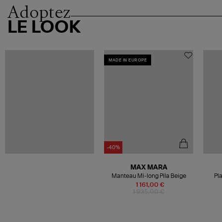
Adoptez
LE LOOK
MADE IN EUROPE
-40%
MAX MARA
Manteau Mi-long Pila Beige
Pl
1 161,00 €
1 935,00 €