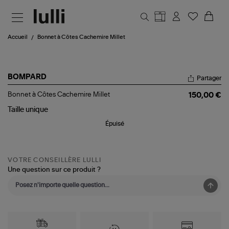
Aller au contenu principal
Accueil
Bonnet à Côtes Cachemire Millet
BOMPARD
Partager
Bonnet
Bonnet à Côtes Cachemire Millet
150,00 €
à
Côtes
Taille
unique
Cachemire
Épuisé
Millet
VOTRE CONSEILLÈRE LULLI
Une question sur ce produit ?