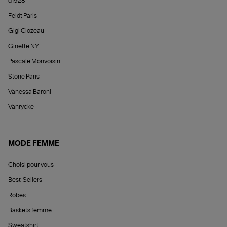
d1928
Feidt Paris
Gigi Clozeau
Ginette NY
Pascale Monvoisin
Stone Paris
Vanessa Baroni
Vanrycke
MODE FEMME
Choisi pour vous
Best-Sellers
Robes
Baskets femme
Sweatshirt