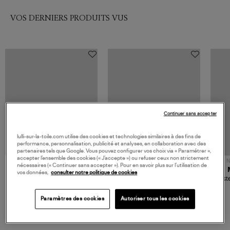
VOS DERNIERS PRODUITS VUS
Continuer sans accepter
lulli-sur-la-toile.com utilise des cookies et technologies similaires à des fins de
performance, personnalisation, publicité et analyses, en collaboration avec des
partenaires tels que Google. Vous pouvez configurer vos choix via « Paramétrer »,
accepter l’ensemble des cookies (« J’accepte ») ou refuser ceux non strictement
NOUVELLE COLLECTION
N
nécessaires (« Continuer sans accepter »). Pour en savoir plus sur l’utilisation de
JEROME DREYFUSS
TORAL
vos données,
consulter notre politique de cookies
Sac Bobi S Cuir Lamé
Mocassins Killian Sport
Veste
Champagne
Mousse
480,00 €
189,00 €
Paramètres des cookies
Autoriser tous les cookies