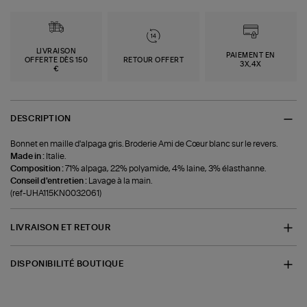
LIVRAISON
PAIEMENT EN
OFFERTE DÈS 150
RETOUR OFFERT
3X,4X
€
DESCRIPTION
Bonnet en maille d'alpaga gris. Broderie Ami de Cœur blanc sur le revers.
Made in :
Italie.
Composition :
71% alpaga, 22% polyamide, 4% laine, 3% élasthanne.
Conseil d'entretien :
Lavage à la main.
(ref-UHA115KN0032061)
LIVRAISON ET RETOUR
DISPONIBILITÉ BOUTIQUE