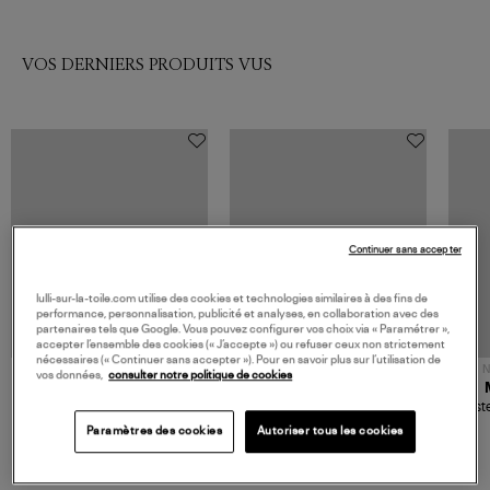
VOS DERNIERS PRODUITS VUS
Continuer sans accepter
lulli-sur-la-toile.com utilise des cookies et technologies similaires à des fins de
performance, personnalisation, publicité et analyses, en collaboration avec des
partenaires tels que Google. Vous pouvez configurer vos choix via « Paramétrer »,
accepter l’ensemble des cookies (« J’accepte ») ou refuser ceux non strictement
nécessaires (« Continuer sans accepter »). Pour en savoir plus sur l’utilisation de
NOUVELLE COLLECTION
N
vos données,
consulter notre politique de cookies
JEROME DREYFUSS
TORAL
Sac Bobi S Cuir Lamé
Mocassins Killian Sport
Veste
Champagne
Mousse
480,00 €
189,00 €
Paramètres des cookies
Autoriser tous les cookies