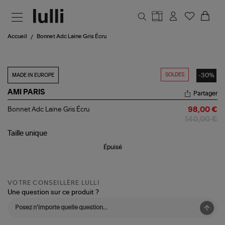
Aller au contenu principal
Accueil
Bonnet Adc Laine Gris Écru
SOLDES
-30%
MADE IN EUROPE
AMI PARIS
Partager
Bonnet
Bonnet Adc Laine Gris Écru
98,00 €
Adc
140,00 €
Laine
Gris
Taille
unique
Écru
Épuisé
VOTRE CONSEILLÈRE LULLI
Une question sur ce produit ?