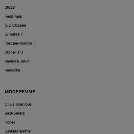
d1928
Feidt Paris
Gigi Clozeau
Ginette NY
Pascale Monvoisin
Stone Paris
Vanessa Baroni
Vanrycke
MODE FEMME
Choisi pour vous
Best-Sellers
Robes
Baskets femme