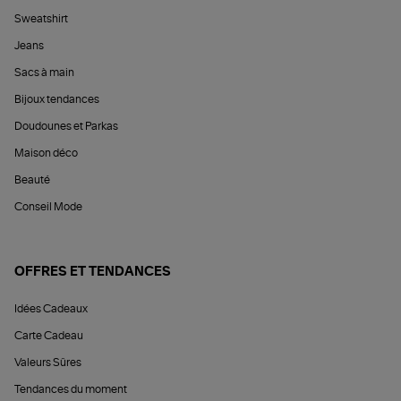
Sweatshirt
Jeans
Sacs à main
Bijoux tendances
Doudounes et Parkas
Maison déco
Beauté
Conseil Mode
OFFRES ET TENDANCES
Idées Cadeaux
Carte Cadeau
Valeurs Sûres
Tendances du moment