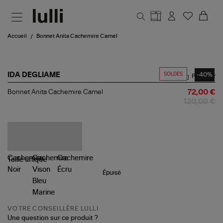
Aller au contenu principal
Accueil
Bonnet Anita Cachemire Camel
SOLDES
-40%
IDA DEGLIAME
Partager
Bonnet
Bonnet Anita Cachemire Camel
72,00 €
Anita
120,00 €
Cachemire
Camel
Taille
unique
Épuisé
VOTRE CONSEILLÈRE LULLI
Une question sur ce produit ?