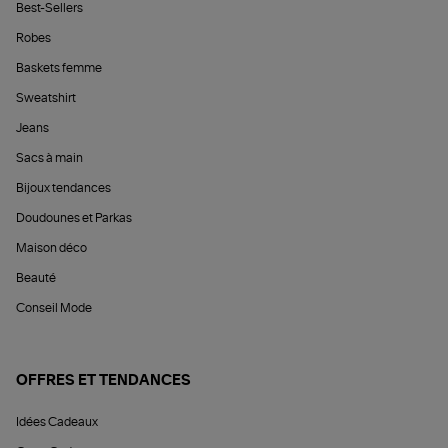
Best-Sellers
Robes
Baskets femme
Sweatshirt
Jeans
Sacs à main
Bijoux tendances
Doudounes et Parkas
Maison déco
Beauté
Conseil Mode
OFFRES ET TENDANCES
Idées Cadeaux