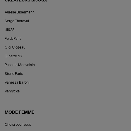
CRÉATEURS BIJOUX
Aurélie Bidermann
Serge Thoraval
d1928
Feidt Paris
Gigi Clozeau
Ginette NY
Pascale Monvoisin
Stone Paris
Vanessa Baroni
Vanrycke
MODE FEMME
Choisi pour vous