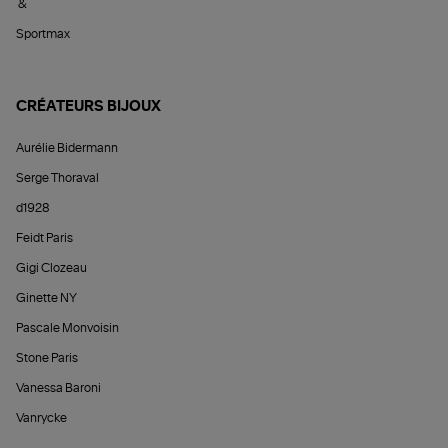
&
Sportmax
CRÉATEURS BIJOUX
Aurélie Bidermann
Serge Thoraval
d1928
Feidt Paris
Gigi Clozeau
Ginette NY
Pascale Monvoisin
Stone Paris
Vanessa Baroni
Vanrycke