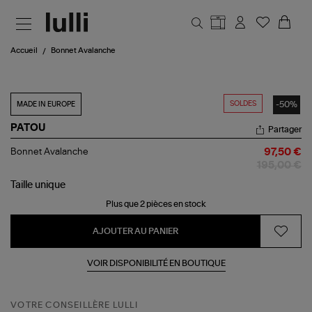
Aller au contenu principal
Accueil
Bonnet Avalanche
SOLDES
-50%
MADE IN EUROPE
PATOU
Partager
Bonnet
Bonnet Avalanche
97,50 €
Avalanche
195,00 €
Taille
unique
Plus que 2 pièces en stock
AJOUTER AU PANIER
VOIR DISPONIBILITÉ EN BOUTIQUE
VOTRE CONSEILLÈRE LULLI