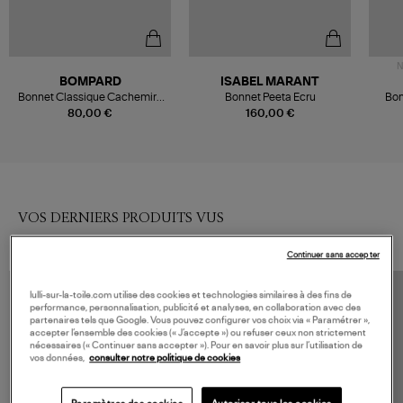
N
BOMPARD
ISABEL MARANT
Bonnet Classique Cachemire
Bonnet Peeta Ecru
Bon
Avoine
M
80,00 €
160,00 €
VOS DERNIERS PRODUITS VUS
Continuer sans accepter
lulli-sur-la-toile.com utilise des cookies et technologies similaires à des fins de
performance, personnalisation, publicité et analyses, en collaboration avec des
partenaires tels que Google. Vous pouvez configurer vos choix via « Paramétrer »,
accepter l’ensemble des cookies (« J’accepte ») ou refuser ceux non strictement
nécessaires (« Continuer sans accepter »). Pour en savoir plus sur l’utilisation de
vos données,
consulter notre politique de cookies