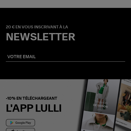
20 € EN VOUS INSCRIVANT À LA
NEWSLETTER
-10% EN TÉLÉCHARGEANT
L'APP LULLI