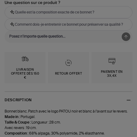
Une question sur ce produit ?
Quelle est la composition exacte de ce bonnet ?
Comment dois-je entretenir ce bonnet pour préserver sa qualité ?
LIVRAISON
PAIEMENT EN
OFFERTE DÈS 150
RETOUR OFFERT
3X,4X
€
DESCRIPTION
Bonnet blanc. Patch avec le logo PATOU noir et blanc à l'avant sur le revers.
Made in :
Portugal.
Taille & Coupe :
Longueur : 28 cm.
Avec revers : 19 cm.
Composition :
68% alpaga, 30% polyamide, 2% élasthanne.