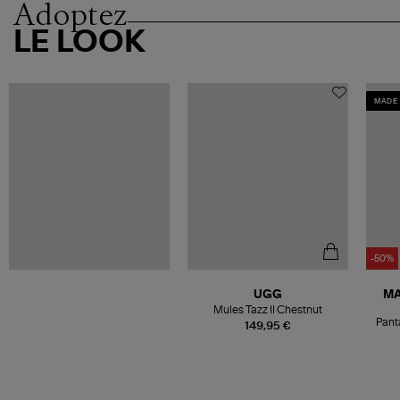
Adoptez
LE LOOK
MADE 
-50%
UGG
MA
Mules Tazz II Chestnut
Pant
149,95 €