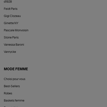
d1928
Feidt Paris
Gigi Clozeau
Ginette NY
Pascale Monvoisin
Stone Paris
Vanessa Baroni
Vanrycke
MODE FEMME
Choisi pour vous
Best-Sellers
Robes
Baskets femme