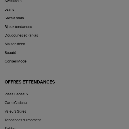
Sweatshirt
Jeans
Sacs à main
Bijoux tendances
Doudounes et Parkas
Maison déco
Beauté
Conseil Mode
OFFRES ET TENDANCES
Idées Cadeaux
Carte Cadeau
Valeurs Sûres
Tendances du moment
Soldes