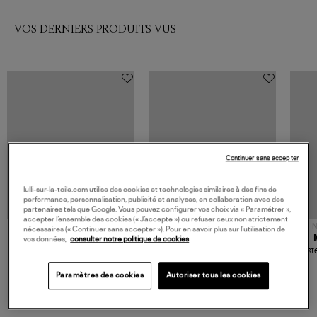
VOS DERNIERS PRODUITS VUS
Continuer sans accepter
lulli-sur-la-toile.com utilise des cookies et technologies similaires à des fins de
performance, personnalisation, publicité et analyses, en collaboration avec des
partenaires tels que Google. Vous pouvez configurer vos choix via « Paramétrer »,
accepter l’ensemble des cookies (« J’accepte ») ou refuser ceux non strictement
NOUVELLE COLLECTION
N
nécessaires (« Continuer sans accepter »). Pour en savoir plus sur l’utilisation de
JEROME DREYFUSS
TORAL
vos données,
consulter notre politique de cookies
Sac Bobi S Cuir Lamé
Mocassins Killian Sport
Veste
Champagne
Mousse
480,00 €
189,00 €
Paramètres des cookies
Autoriser tous les cookies