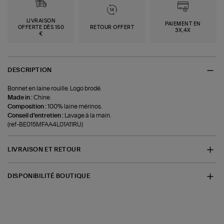
LIVRAISON
PAIEMENT EN
OFFERTE DÈS 150
RETOUR OFFERT
3X,4X
€
DESCRIPTION
Bonnet en laine rouille. Logo brodé.
Made in :
Chine.
Composition :
100% laine mérinos.
Conseil d'entretien :
Lavage à la main.
(ref-BE015MFAA4L01A11RU)
LIVRAISON ET RETOUR
DISPONIBILITÉ BOUTIQUE