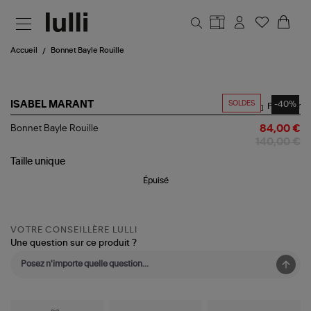
Aller au contenu principal
Accueil
Bonnet Bayle Rouille
SOLDES
-40%
ISABEL MARANT
Partager
Bonnet
Bonnet Bayle Rouille
84,00 €
Bayle
140,00 €
Rouille
Taille
unique
Épuisé
VOTRE CONSEILLÈRE LULLI
Une question sur ce produit ?