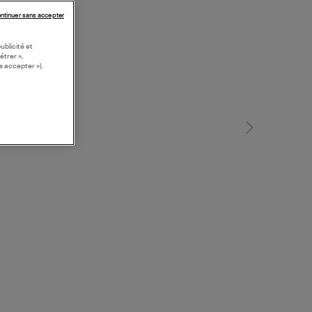
ntinuer sans accepter
ublicité et
étrer »,
s accepter »).