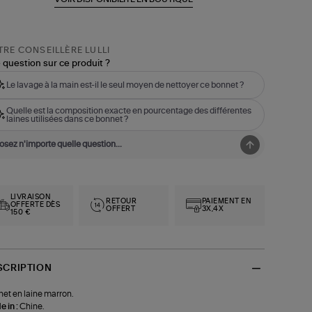
RE CONSEILLÈRE LULLI
 question sur ce produit ?
Le lavage à la main est-il le seul moyen de nettoyer ce bonnet ?
Quelle est la composition exacte en pourcentage des différentes
laines utilisées dans ce bonnet ?
LIVRAISON
RETOUR
PAIEMENT EN
OFFERTE DÈS
OFFERT
3X,4X
150 €
SCRIPTION
et en laine marron.
 in :
Chine.