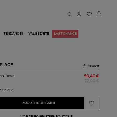
TENDANCES
VALISE D'ÉTÉ
LAST CHANCE
 PLAGE
Partager
nnet
net Camel
50,40 €
mel
72,00 €
le
unique
AJOUTER AU PANIER
VOIR DISPONIBILITÉ EN BOUTIQUE