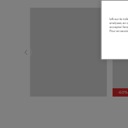
MADE I
lulli-sur-la-t
analyses, en 
accepter l’en
Pour en savoir
-60%