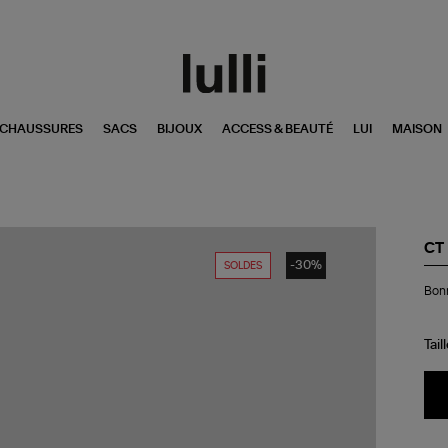
CHAUSSURES
SACS
BIJOUX
ACCESS & BEAUTÉ
LUI
MAISON
CT
-30%
SOLDES
Bo
Bon
Ca
Tail