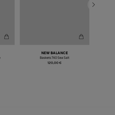
NEW BALANCE
e
Baskets 740 Sea Salt
Veste
120,00 €