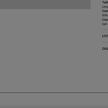
Tail
Long
Com
10% 
Cons
(ref
LI
DI