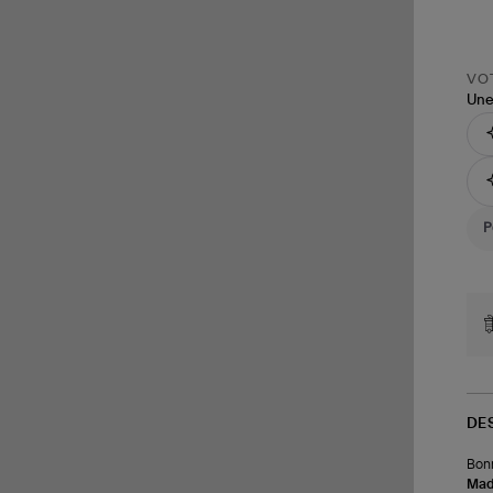
VOT
Une
DE
Bonn
Made