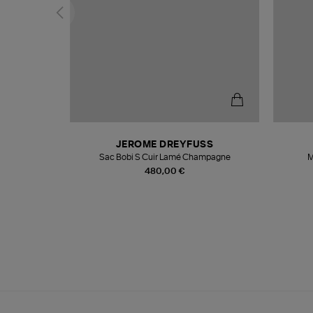
N
JEROME DREYFUSS
te
Sac Bobi S Cuir Lamé Champagne
M
480,00 €