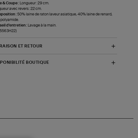
le & Coupe :
Longueur : 29 cm.
ueur avec revers : 22 cm.
position :
50% laine de raton laveur asiatique, 40% laine de renard,
polyamide.
eil d'entretien :
Lavage à la main.
-5563H22)
VRAISON ET RETOUR
SPONIBILITÉ BOUTIQUE