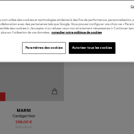
Co
N EUROPE
oile.com utilise des cookies et technologies similaires à des fins de performance, personnalisation, p
collaboration avec des partenaires tels que Google. Vous pouvez configurer vos choix via « Param
semble des cookies (« J’accepte ») ou refuser ceux non strictement nécessaires (« Continuer san
 plus sur l’utilisation de vos données,
consulter notre politique de cookies
Paramètres des cookies
Autoriser tous les cookies
MARNI
Cardigan Noir
398,00 €
995,00 €