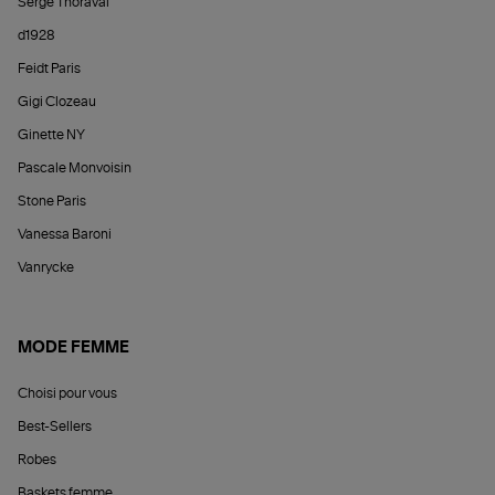
Serge Thoraval
d1928
Feidt Paris
Gigi Clozeau
Ginette NY
Pascale Monvoisin
Stone Paris
Vanessa Baroni
Vanrycke
MODE FEMME
Choisi pour vous
Best-Sellers
Robes
Baskets femme