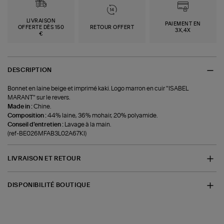
LIVRAISON
PAIEMENT EN
OFFERTE DÈS 150
RETOUR OFFERT
3X,4X
€
DESCRIPTION
Bonnet en laine beige et imprimé kaki. Logo marron en cuir "ISABEL
MARANT" sur le revers.
Made in :
Chine.
Composition :
44% laine, 36% mohair, 20% polyamide.
Conseil d'entretien :
Lavage à la main.
(ref-BE026MFAB3L02A67KI)
LIVRAISON ET RETOUR
DISPONIBILITÉ BOUTIQUE