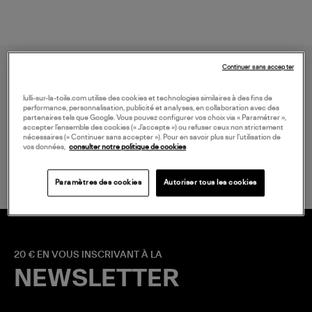
Continuer sans accepter
lulli-sur-la-toile.com utilise des cookies et technologies similaires à des fins de
performance, personnalisation, publicité et analyses, en collaboration avec des
partenaires tels que Google. Vous pouvez configurer vos choix via « Paramétrer »,
accepter l’ensemble des cookies (« J’accepte ») ou refuser ceux non strictement
nécessaires (« Continuer sans accepter »). Pour en savoir plus sur l’utilisation de
LIVRAISON GRATUITE
vos données,
consulter notre politique de cookies
à partir de 150 € d'achat*
Paramètres des cookies
Autoriser tous les cookies
20 € EN VOUS INSCRIVANT À LA
NEWSLETTER