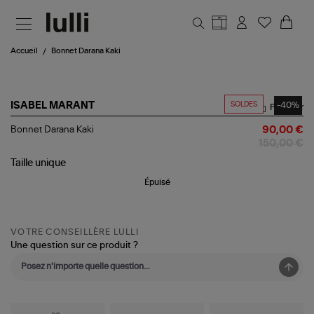
Aller au contenu principal
Accueil
Bonnet Darana Kaki
SOLDES
-40%
ISABEL MARANT
Partager
Bonnet
Bonnet Darana Kaki
90,00 €
Darana
150,00 €
Kaki
Taille
unique
Épuisé
VOTRE CONSEILLÈRE LULLI
Une question sur ce produit ?