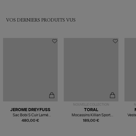
VOS DERNIERS PRODUITS VUS
NOUVELLE COLLECTION
N
JEROME DREYFUSS
TORAL
Sac Bobi S Cuir Lamé
Mocassins Killian Sport
Veste
Champagne
Mousse
480,00 €
189,00 €