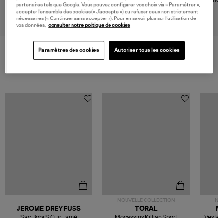
partenaires tels que Google. Vous pouvez configurer vos choix via « Paramétrer »,
Gris Rouge
Flanelle
120,00 €
75,00 €
accepter l’ensemble des cookies (« J’accepte ») ou refuser ceux non strictement
nécessaires (« Continuer sans accepter »). Pour en savoir plus sur l’utilisation de
vos données,
consulter notre politique de cookies
Paramètres des cookies
Autoriser tous les cookies
VOS DERNIERS PRODUITS VUS
NOUVELLE COLLECTION
N
JEROME DREYFUSS
TORAL
Sac Bobi S Cuir Lamé
Mocassins Killian Sport
Veste