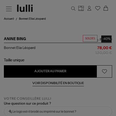
Aller au contenu principal
Accueil
Bonnet Elia Léopard
SOLDES
-40%
ANINE BING
Partager
Bonnet
Bonnet Elia Léopard
78,00 €
Elia
130,00 €
Léopard
Taille
unique
AJOUTER AU PANIER
VOIR DISPONIBILITÉ EN BOUTIQUE
VOTRE CONSEILLÈRE LULLI
Une question sur ce produit ?
Le logo est-il brodé ou imprimé sur le bonnet ?