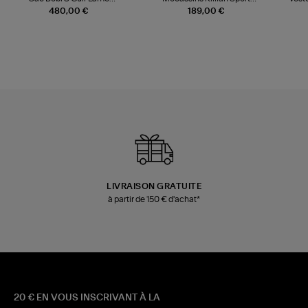
Champagne
Mousse
480,00 €
189,00 €
LIVRAISON GRATUITE
à partir de 150 € d'achat*
20 € EN VOUS INSCRIVANT À LA