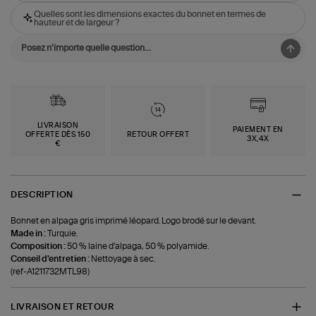
Quelles sont les dimensions exactes du bonnet en termes de
hauteur et de largeur ?
LIVRAISON
PAIEMENT EN
OFFERTE DÈS 150
RETOUR OFFERT
3X,4X
€
DESCRIPTION
Bonnet en alpaga gris imprimé léopard. Logo brodé sur le devant.
Made in :
Turquie.
Composition :
50 % laine d'alpaga, 50 % polyamide.
Conseil d'entretien :
Nettoyage à sec.
(ref-A1211732MTL98)
LIVRAISON ET RETOUR