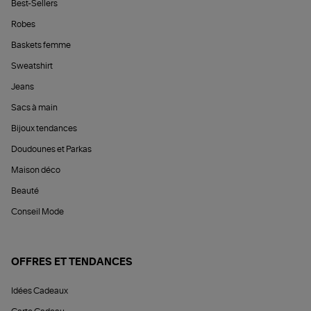
Best-Sellers
Robes
Baskets femme
Sweatshirt
Jeans
Sacs à main
Bijoux tendances
Doudounes et Parkas
Maison déco
Beauté
Conseil Mode
OFFRES ET TENDANCES
Idées Cadeaux