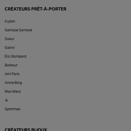
CRÉATEURS PRÊT-À-PORTER
Kujten
Samsoe Samsoe
Soeur
Ganni
Éric Bompard
Barbour
Ami Paris
Anine Bing
Max Mara
&
Sportmax
CRÉATEURS BIJOUX