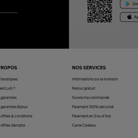
PROPOS
NOS SERVICES
 boutiques
Informations sur la livraison
est Lulli ?
Retour gratuit
 garanties
Suivre ma commande
 garanties Bijoux
Paiement 100% sécurisé
 offres & conditions
Paiement en 3 ou 4 fois
offres d'emploi
Carte Cadeau