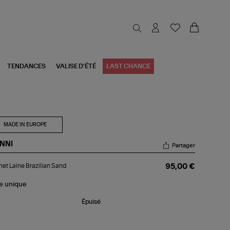
TENDANCES
VALISE D'ÉTÉ
LAST CHANCE
MADE IN EUROPE
NNI
Partager
nnet
et Laine Brazilian Sand
95,00 €
ne
zilian
nd
le
unique
Épuisé