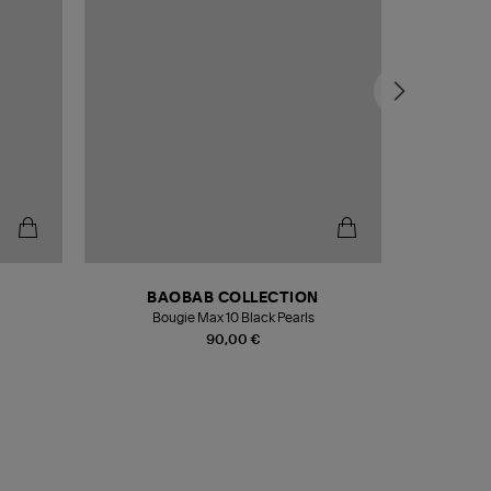
BAOBAB COLLECTION
Bougie Max 10 Black Pearls
Paréo Fou
90,00 €