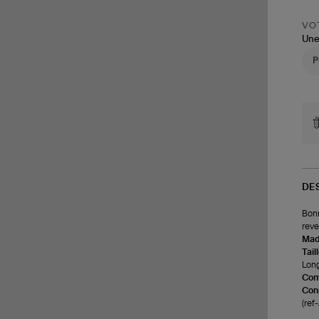
VOT
Une
DE
Bonn
reve
Made
Tail
Long
Com
Cons
(ref