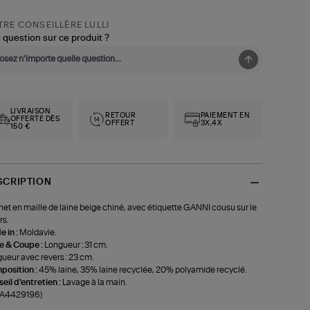
RE CONSEILLÈRE LULLI
 question sur ce produit ?
LIVRAISON
RETOUR
PAIEMENT EN
OFFERTE DÈS
OFFERT
3X,4X
150 €
SCRIPTION
et en maille de laine beige chiné, avec étiquette GANNI cousu sur le
rs.
 in :
Moldavie.
le & Coupe :
Longueur : 31 cm.
ueur avec revers : 23 cm.
position :
45% laine, 35% laine recyclée, 20% polyamide recyclé.
eil d'entretien :
Lavage à la main.
-A4429196)