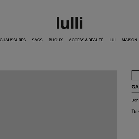
CHAUSSURES
SACS
BIJOUX
ACCESS & BEAUTÉ
LUI
MAISON
GA
Bo
Bonn
Lai
Bra
Sa
Tail