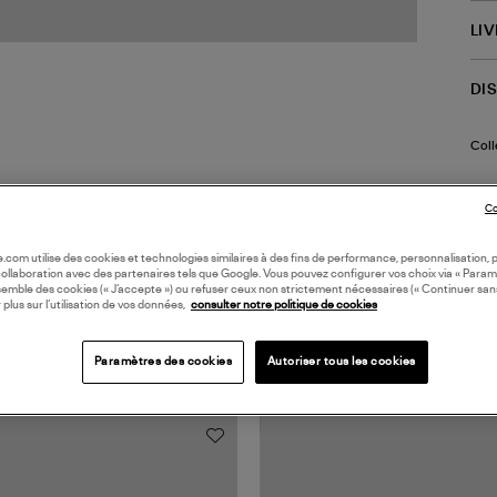
LI
DI
Coll
Co
oile.com utilise des cookies et technologies similaires à des fins de performance, personnalisation, p
collaboration avec des partenaires tels que Google. Vous pouvez configurer vos choix via « Param
semble des cookies (« J’accepte ») ou refuser ceux non strictement nécessaires (« Continuer san
 plus sur l’utilisation de vos données,
consulter notre politique de cookies
TS VUS
Paramètres des cookies
Autoriser tous les cookies