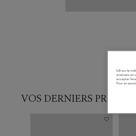
lulli-sur-la-t
analyses, en 
accepter l’en
Pour en savoir
VOS DERNIERS PRODUI