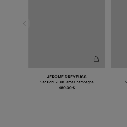
T
JEROME DREYFUSS
k
Sac Bobi S Cuir Lamé Champagne
M
480,00 €