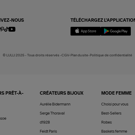
IVEZ-NOUS
TÉLÉCHARGEZ L'APPLICATIO
© LULLI 2025 - Tous droits réservés -CGV-Plan du site-Politique de confidentialité
S PRÊT-À-
CRÉATEURS BIJOUX
MODE FEMME
Aurélie Bidermann
Choisi pour vous
Serge Thoraval
Best-Sellers
soe
d1928
Robes
Feidt Paris
Baskets femme