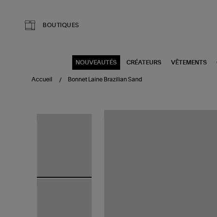
Aller au contenu principal
BOUTIQUES
NOUVEAUTÉS
CRÉATEURS
VÊTEMENTS
Accueil
Bonnet Laine Brazilian Sand