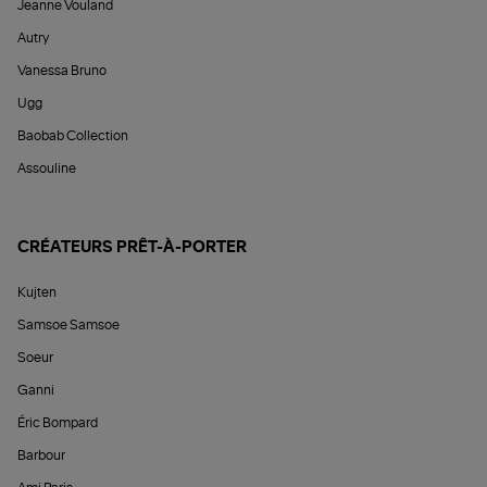
Jeanne Vouland
Autry
Vanessa Bruno
Ugg
Baobab Collection
Assouline
CRÉATEURS PRÊT-À-PORTER
Kujten
Samsoe Samsoe
Soeur
Ganni
Éric Bompard
Barbour