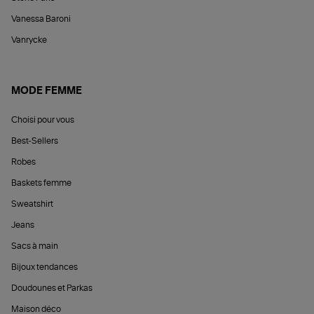
Vanessa Baroni
Vanrycke
MODE FEMME
Choisi pour vous
Best-Sellers
Robes
Baskets femme
Sweatshirt
Jeans
Sacs à main
Bijoux tendances
Doudounes et Parkas
Maison déco