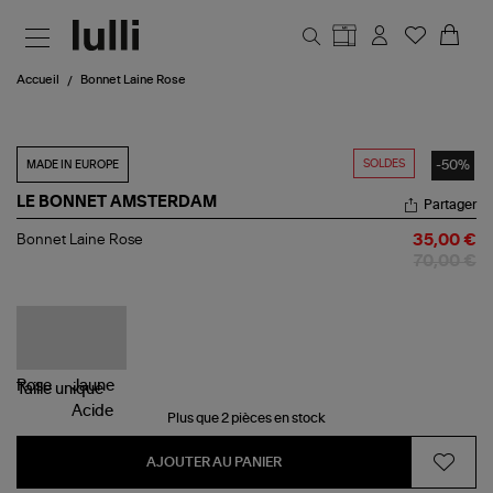
Aller au contenu principal
Accueil
Bonnet Laine Rose
SOLDES
-50%
MADE IN EUROPE
LE BONNET AMSTERDAM
Partager
Bonnet
Bonnet Laine Rose
35,00 €
Laine
70,00 €
Rose
Taille
unique
Plus que 2 pièces en stock
AJOUTER AU PANIER