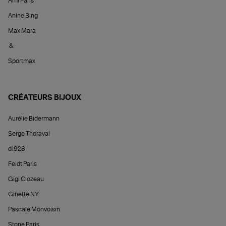
Ami Paris
Anine Bing
Max Mara
&
Sportmax
CRÉATEURS BIJOUX
Aurélie Bidermann
Serge Thoraval
d1928
Feidt Paris
Gigi Clozeau
Ginette NY
Pascale Monvoisin
Stone Paris