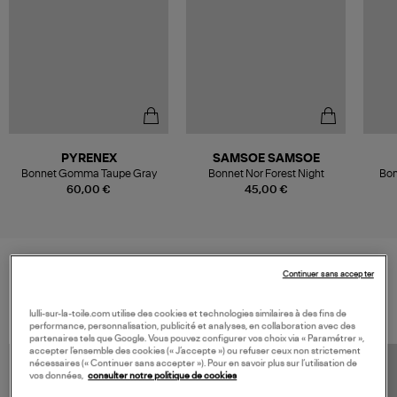
PYRENEX
SAMSOE SAMSOE
Bonnet Gomma Taupe Gray
Bonnet Nor Forest Night
Bon
60,00 €
45,00 €
Continuer sans accepter
VOS DERNIERS PRODUITS VUS
lulli-sur-la-toile.com utilise des cookies et technologies similaires à des fins de
performance, personnalisation, publicité et analyses, en collaboration avec des
partenaires tels que Google. Vous pouvez configurer vos choix via « Paramétrer »,
accepter l’ensemble des cookies (« J’accepte ») ou refuser ceux non strictement
nécessaires (« Continuer sans accepter »). Pour en savoir plus sur l’utilisation de
vos données,
consulter notre politique de cookies