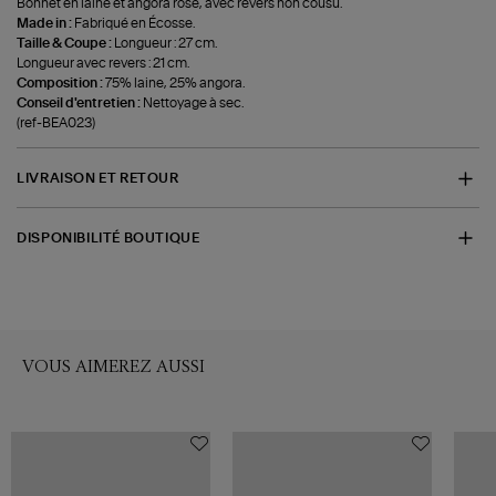
Bonnet en laine et angora rose, avec revers non cousu.
Made in :
Fabriqué en Écosse.
Taille & Coupe :
Longueur : 27 cm.
Longueur avec revers : 21 cm.
Composition :
75% laine, 25% angora.
Conseil d'entretien :
Nettoyage à sec.
(ref-BEA023)
LIVRAISON ET RETOUR
DISPONIBILITÉ BOUTIQUE
VOUS AIMEREZ AUSSI