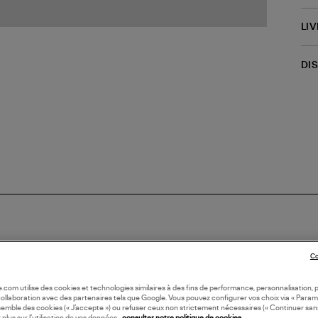
LI
DI
Co
N EUROPE
oile.com utilise des cookies et technologies similaires à des fins de performance, personnalisation, p
collaboration avec des partenaires tels que Google. Vous pouvez configurer vos choix via « Param
semble des cookies (« J’accepte ») ou refuser ceux non strictement nécessaires (« Continuer san
 plus sur l’utilisation de vos données,
consulter notre politique de cookies