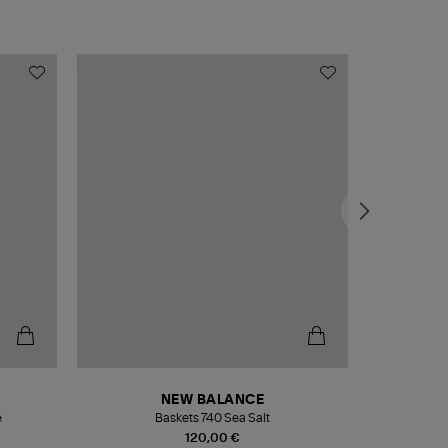
NEW BALANCE
e
Baskets 740 Sea Salt
Veste
120,00 €