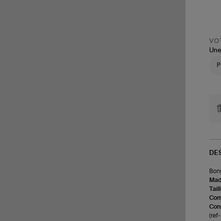
VOT
Une
DE
Bonn
Made
Tail
Com
Cons
(re