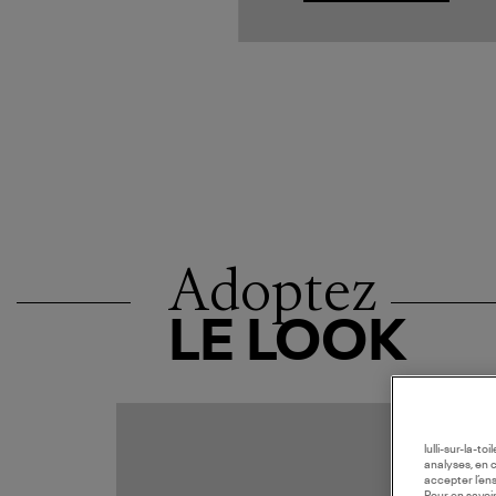
Adoptez
LE LOOK
MADE I
lulli-sur-la-t
analyses, en 
accepter l’en
Pour en savoir