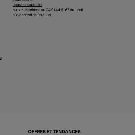
nous contacter ici
ou par téléphone au 04 91 44 61 67 du lundi
au vendredi de 9h à 18h.
N
OFFRES ET TENDANCES