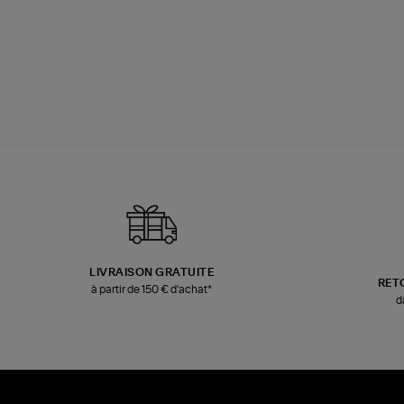
LIVRAISON GRATUITE
RET
à partir de 150 € d'achat*
d