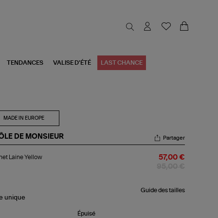
TENDANCES
VALISE D'ÉTÉ
LAST CHANCE
MADE IN EUROPE
ÔLE DE MONSIEUR
Partager
nnet
et Laine Yellow
57,00 €
ne
low
95,00 €
Guide des tailles
le
unique
Épuisé