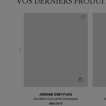
VOS DERNIERS PRODUI
N
JEROME DREYFUSS
te
Sac Bobi S Cuir Lamé Champagne
M
480,00 €