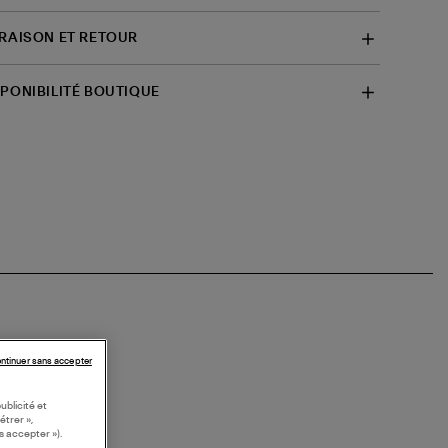
VRAISON ET RETOUR
SPONIBILITÉ BOUTIQUE
ntinuer sans accepter
ublicité et
étrer »,
s accepter »).