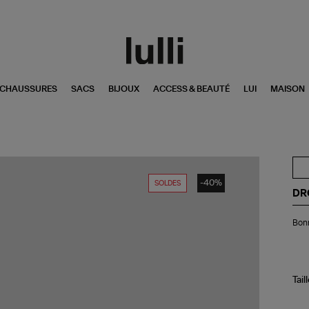
CHAUSSURES
SACS
BIJOUX
ACCESS & BEAUTÉ
LUI
MAISON
-40%
SOLDES
DR
Bo
Bonn
Lai
Yel
Tail