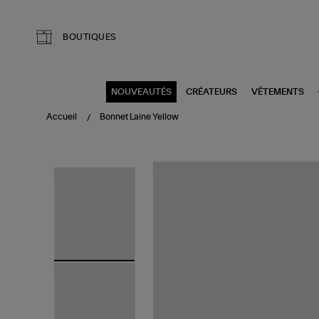
Aller au contenu principal
BOUTIQUES
NOUVEAUTÉS
CRÉATEURS
VÊTEMENTS
Accueil
Bonnet Laine Yellow