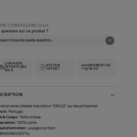
RE CONSEILLÈRE LULLI
 question sur ce produit ?
LIVRAISON
RETOUR
PAIEMENT EN
OFFERTE DÈS
OFFERT
3X,4X
150 €
SCRIPTION
et en laine côtelée. Inscription "DROLE" sur devant bonnet.
 in :
Portugal.
le & Coupe :
Taille unique.
position :
100% Laine.
eil d'entretien :
Lavage à la main.
f-BN104WO007YL)