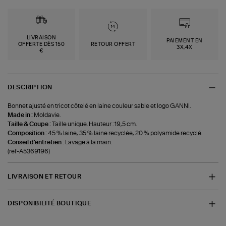
LIVRAISON
PAIEMENT EN
OFFERTE DÈS 150
RETOUR OFFERT
3X,4X
€
DESCRIPTION
Bonnet ajusté en tricot côtelé en laine couleur sable et logo GANNI.
Made in :
Moldavie.
Taille & Coupe :
Taille unique. Hauteur : 19,5 cm.
Composition :
45 % laine, 35 % laine recyclée, 20 % polyamide recyclé.
Conseil d'entretien :
Lavage à la main.
(ref-A5369196)
LIVRAISON ET RETOUR
DISPONIBILITÉ BOUTIQUE