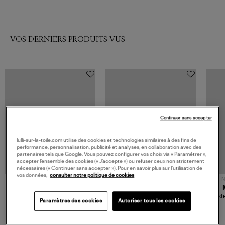
VOS DERNIERS PRODUITS VUS
Continuer sans accepter
lulli-sur-la-toile.com utilise des cookies et technologies similaires à des fins de
performance, personnalisation, publicité et analyses, en collaboration avec des
partenaires tels que Google. Vous pouvez configurer vos choix via « Paramétrer »,
accepter l’ensemble des cookies (« J’accepte ») ou refuser ceux non strictement
nécessaires (« Continuer sans accepter »). Pour en savoir plus sur l’utilisation de
vos données,
consulter notre politique de cookies
NOUVELLE COLLECTION
N
JEROME DREYFUSS
TORAL
Sac Bobi S Cuir Lamé
Mocassins Killian Sport
Veste
Paramètres des cookies
Autoriser tous les cookies
Champagne
Mousse
480,00 €
189,00 €