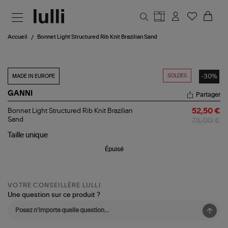
Aller au contenu principal
Accueil
Bonnet Light Structured Rib Knit Brazilian Sand
SOLDES
-30%
MADE IN EUROPE
GANNI
Partager
Bonnet
Bonnet Light Structured Rib Knit Brazilian
52,50 €
Light
Sand
75,00 €
Structured
Rib
Taille
unique
Knit
Épuisé
Brazilian
Sand
VOTRE CONSEILLÈRE LULLI
Une question sur ce produit ?