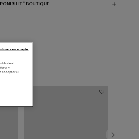
SPONIBILITÉ BOUTIQUE
ntinuer sans accepter
ublicité et
étrer »,
s accepter »).