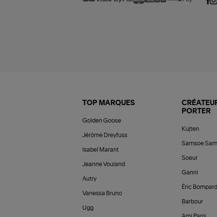
TOP MARQUES
CRÉATEUR
PORTER
Golden Goose
Kujten
Jérôme Dreyfuss
Samsoe Sam
Isabel Marant
Soeur
Jeanne Vouland
Ganni
Autry
Éric Bompar
Vanessa Bruno
Barbour
Ugg
Ami Paris