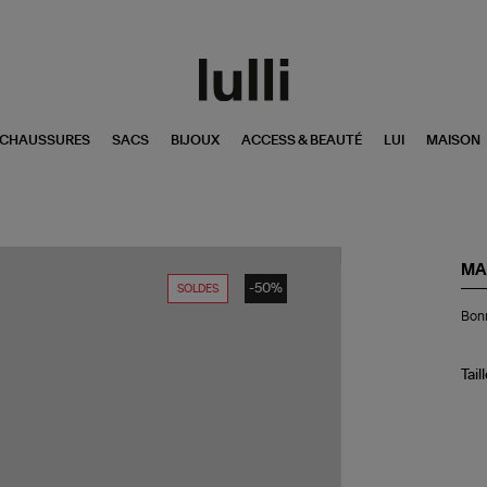
CHAUSSURES
SACS
BIJOUX
ACCESS & BEAUTÉ
LUI
MAISON
MA
-50%
SOLDES
Bo
Bon
No
Gr
Tail