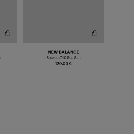
NEW BALANCE
e
Baskets 740 Sea Salt
Veste
120,00 €