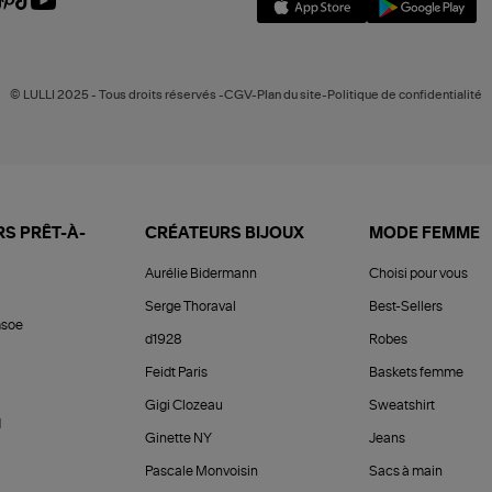
© LULLI 2025 - Tous droits réservés -CGV-Plan du site-Politique de confidentialité
S PRÊT-À-
CRÉATEURS BIJOUX
MODE FEMME
Aurélie Bidermann
Choisi pour vous
Serge Thoraval
Best-Sellers
soe
d1928
Robes
Feidt Paris
Baskets femme
Gigi Clozeau
Sweatshirt
d
Ginette NY
Jeans
Pascale Monvoisin
Sacs à main