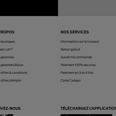
PROPOS
NOS SERVICES
 boutiques
Informations sur la livraison
est Lulli ?
Retour gratuit
 garanties
Suivre ma commande
 garanties Bijoux
Paiement 100% sécurisé
 offres & conditions
Paiement en 3 ou 4 fois
offres d'emploi
Carte Cadeau
IVEZ-NOUS
TÉLÉCHARGEZ L'APPLICATIO