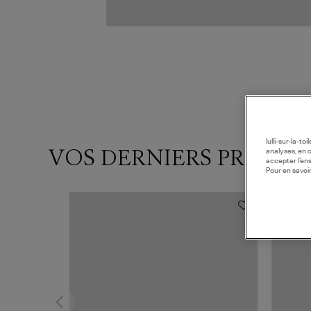
lulli-sur-la-t
VOS DERNIERS PRODUI
analyses, en 
accepter l’en
Pour en savoir