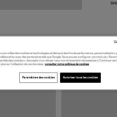
DI
Co
oile.com utilise des cookies et technologies similaires à des fins de performance, personnalisation, p
TS VUS
collaboration avec des partenaires tels que Google. Vous pouvez configurer vos choix via « Param
semble des cookies (« J’accepte ») ou refuser ceux non strictement nécessaires (« Continuer san
 plus sur l’utilisation de vos données,
consulter notre politique de cookies
Paramètres des cookies
Autoriser tous les cookies