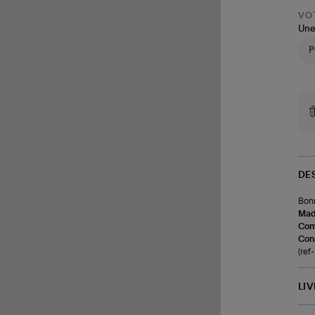
VOT
Une
DE
Bonn
Made
Com
Cons
(re
LI