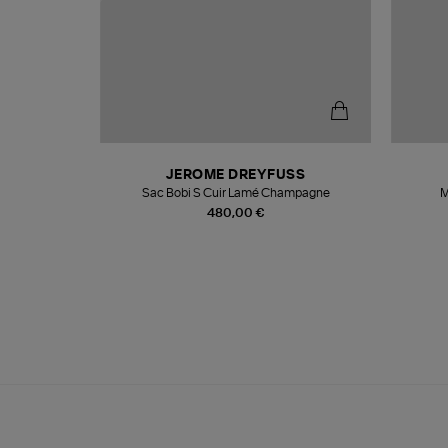
N
JEROME DREYFUSS
te
Sac Bobi S Cuir Lamé Champagne
M
480,00 €