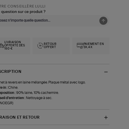
RE CONSEILLÈRE LULLI
 question sur ce produit ?
LIVRAISON
RETOUR
PAIEMENT EN
OFFERTE DÈS
OFFERT
3X,4X
150 €
SCRIPTION
et à revers en laine mélangée. Plaque métal avec logo.
 in :
Chine.
position :
90% laine, 10% cachemire.
eil d'entretien :
Nettoyage à sec.
f-NOEGR)
VRAISON ET RETOUR