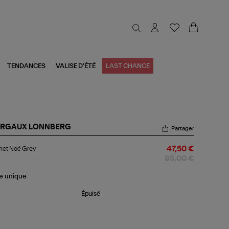
TENDANCES
VALISE D'ÉTÉ
LAST CHANCE
RGAUX LONNBERG
Partager
nnet
net Noé Grey
47,50 €
é
ey
95,00 €
le
unique
Épuisé