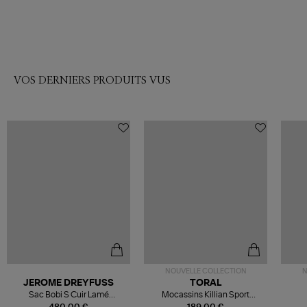
VOS DERNIERS PRODUITS VUS
NOUVELLE COLLECTION
N
JEROME DREYFUSS
TORAL
Sac Bobi S Cuir Lamé
Mocassins Killian Sport
Champagne
Mousse
480,00 €
189,00 €