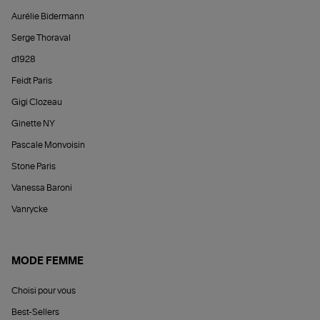
Aurélie Bidermann
Serge Thoraval
d1928
Feidt Paris
Gigi Clozeau
Ginette NY
Pascale Monvoisin
Stone Paris
Vanessa Baroni
Vanrycke
MODE FEMME
Choisi pour vous
Best-Sellers