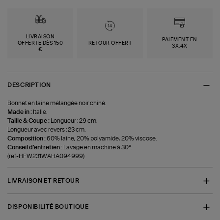
LIVRAISON
PAIEMENT EN
OFFERTE DÈS 150
RETOUR OFFERT
3X,4X
€
DESCRIPTION
Bonnet en laine mélangée noir chiné.
Made in :
Italie.
Taille & Coupe :
Longueur : 29 cm.
Longueur avec revers : 23 cm.
Composition :
60% laine, 20% polyamide, 20% viscose.
Conseil d'entretien :
Lavage en machine à 30°.
(ref-HFW231WAHA094999)
LIVRAISON ET RETOUR
DISPONIBILITÉ BOUTIQUE