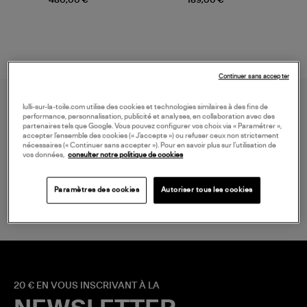
Continuer sans accepter
lulli-sur-la-toile.com utilise des cookies et technologies similaires à des fins de
performance, personnalisation, publicité et analyses, en collaboration avec des
partenaires tels que Google. Vous pouvez configurer vos choix via « Paramétrer »,
accepter l’ensemble des cookies (« J’accepte ») ou refuser ceux non strictement
nécessaires (« Continuer sans accepter »). Pour en savoir plus sur l’utilisation de
vos données,
consulter notre politique de cookies
LIVRAISON GRATUITE
à partir de 150 € d'achat*
Paramètres des cookies
Autoriser tous les cookies
20 € EN VOUS INSCRIVANT À LA