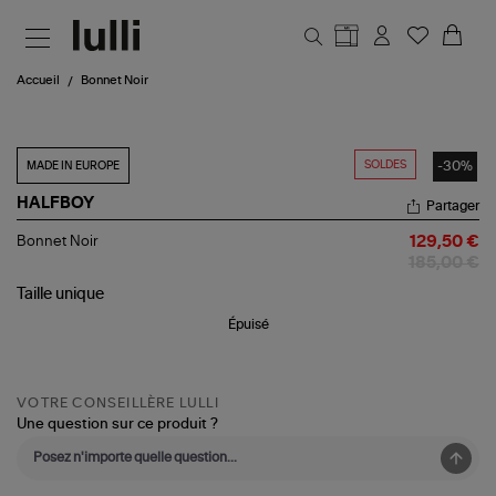
Aller au contenu principal
Accueil
Bonnet Noir
SOLDES
-30%
MADE IN EUROPE
HALFBOY
Partager
Bonnet
Bonnet Noir
129,50 €
Noir
185,00 €
Taille
unique
Épuisé
VOTRE CONSEILLÈRE LULLI
Une question sur ce produit ?