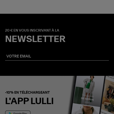
20 € EN VOUS INSCRIVANT À LA
NEWSLETTER
-10% EN TÉLÉCHARGEANT
L'APP LULLI