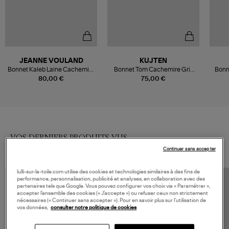
JEANNE VOULAND
KUJTEN
Bonnet Kaleb Laine Cachemire
Bonnet Tom Cachemire Gris
Bonn
Anthracite
Flanelle
80,00 €
75,00 €
VOS DERNIERS PRODUITS VUS
Continuer sans accepter
lulli-sur-la-toile.com utilise des cookies et technologies similaires à des fins de
performance, personnalisation, publicité et analyses, en collaboration avec des
partenaires tels que Google. Vous pouvez configurer vos choix via « Paramétrer »,
accepter l’ensemble des cookies (« J’accepte ») ou refuser ceux non strictement
nécessaires (« Continuer sans accepter »). Pour en savoir plus sur l’utilisation de
vos données,
consulter notre politique de cookies