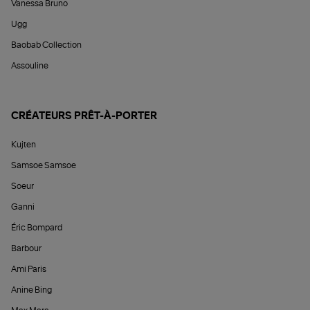
Vanessa Bruno
Ugg
Baobab Collection
Assouline
CRÉATEURS PRÊT-À-PORTER
Kujten
Samsoe Samsoe
Soeur
Ganni
Éric Bompard
Barbour
Ami Paris
Anine Bing