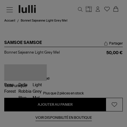
Aller au contenu principal
Accueil
Bonnet Sajeanne Light Grey Mel
SAMSOE SAMSOE
Partager
Bonnet
Bonnet Sajeanne Light Grey Mel
50,00 €
Sajeanne
Light
Grey
Mel
Taille
unique
Plus que 2 pièces en stock
AJOUTER AU PANIER
VOIR DISPONIBILITÉ EN BOUTIQUE