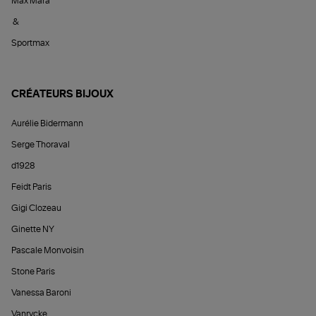
Max Mara
&
Sportmax
CRÉATEURS BIJOUX
Aurélie Bidermann
Serge Thoraval
d1928
Feidt Paris
Gigi Clozeau
Ginette NY
Pascale Monvoisin
Stone Paris
Vanessa Baroni
Vanrycke