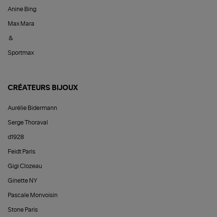
Anine Bing
Max Mara
&
Sportmax
CRÉATEURS BIJOUX
Aurélie Bidermann
Serge Thoraval
d1928
Feidt Paris
Gigi Clozeau
Ginette NY
Pascale Monvoisin
Stone Paris