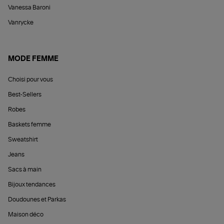
Vanessa Baroni
Vanrycke
MODE FEMME
Choisi pour vous
Best-Sellers
Robes
Baskets femme
Sweatshirt
Jeans
Sacs à main
Bijoux tendances
Doudounes et Parkas
Maison déco