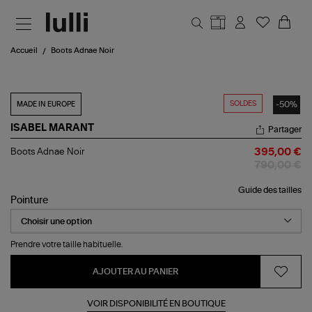
Aller au contenu principal
Accueil
Boots Adnae Noir
SOLDES
-50%
MADE IN EUROPE
ISABEL MARANT
Partager
Boots
Boots Adnae Noir
395,00 €
Adnae
790,00 €
Noir
Guide des tailles
Pointure
Prendre votre taille habituelle.
AJOUTER AU PANIER
VOIR DISPONIBILITÉ EN BOUTIQUE