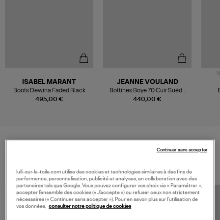
N
ISABEL MARANT
JEANNE VOULAND
Boots Dewina Faded Black
Bottines Boye 70 Cuir Suédé
Noir
495,00 €
440,00 €
Continuer sans accepter
VOS DERNIERS PRODUITS VUS
lulli-sur-la-toile.com utilise des cookies et technologies similaires à des fins de
performance, personnalisation, publicité et analyses, en collaboration avec des
partenaires tels que Google. Vous pouvez configurer vos choix via « Paramétrer »,
accepter l’ensemble des cookies (« J’accepte ») ou refuser ceux non strictement
nécessaires (« Continuer sans accepter »). Pour en savoir plus sur l’utilisation de
vos données,
consulter notre politique de cookies