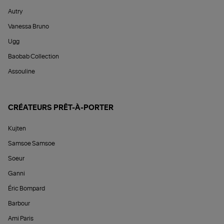
Autry
Vanessa Bruno
Ugg
Baobab Collection
Assouline
CRÉATEURS PRÊT-À-PORTER
Kujten
Samsoe Samsoe
Soeur
Ganni
Éric Bompard
Barbour
Ami Paris