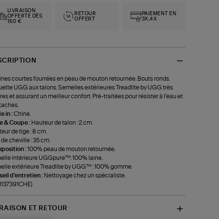
LIVRAISON
RETOUR
PAIEMENT EN
OFFERTE DÈS
OFFERT
3X,4X
150 €
SCRIPTION
ines courtes fourrées en peau de mouton retournée. Bouts ronds.
uette UGG aux talons. Semelles extérieures Treadlite by UGG très
res et assurant un meilleur confort. Pré-traitées pour résister à l’eau et
taches.
 in :
Chine.
le & Coupe :
Hauteur de talon : 2 cm.
eur de tige : 8 cm.
 de cheville : 35 cm.
position :
100% peau de mouton retournée.
lle intérieure UGGpure™: 100% laine.
lle extérieure Treadlite by UGG™ : 100% gomme.
eil d'entretien :
Nettoyage chez un spécialiste.
-1137391CHE)
VRAISON ET RETOUR