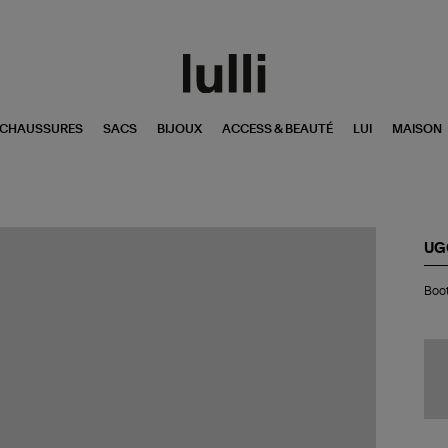
CHAUSSURES
SACS
BIJOUX
ACCESS & BEAUTÉ
LUI
MAISON
UG
Bo
Boot
Cla
Ult
Min
Uni
Ch