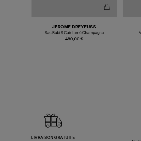
N
JEROME DREYFUSS
te
Sac Bobi S Cuir Lamé Champagne
M
480,00 €
LIVRAISON GRATUITE