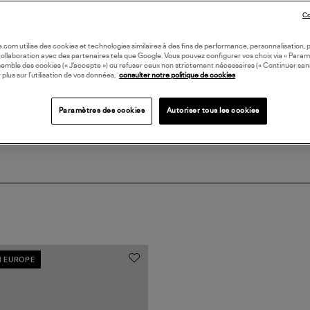
Co
DI
oile.com utilise des cookies et technologies similaires à des fins de performance, personnalisation, p
collaboration avec des partenaires tels que Google. Vous pouvez configurer vos choix via « Param
Coll
semble des cookies (« J’accepte ») ou refuser ceux non strictement nécessaires (« Continuer san
FOU
 plus sur l’utilisation de vos données,
consulter notre politique de cookies
Paramètres des cookies
Autoriser tous les cookies
N EUROPE