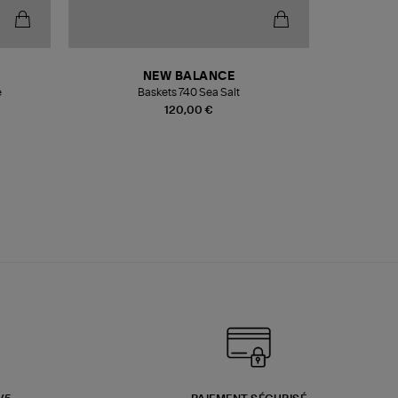
NEW BALANCE
e
Baskets 740 Sea Salt
Veste
120,00 €