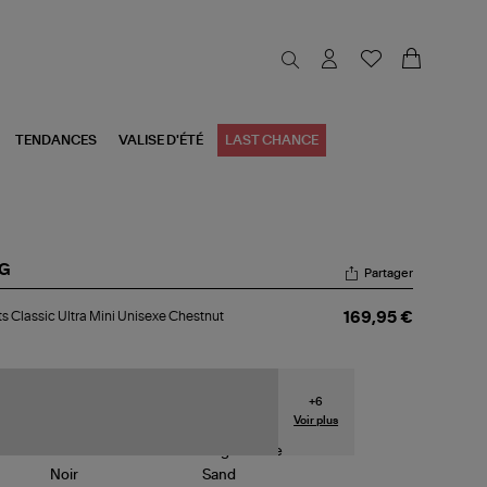
TENDANCES
VALISE D'ÉTÉ
LAST CHANCE
G
Partager
ots
s Classic Ultra Mini Unisexe Chestnut
169,95 €
ssic
ra
i
sexe
estnut
+
6
Voir plus