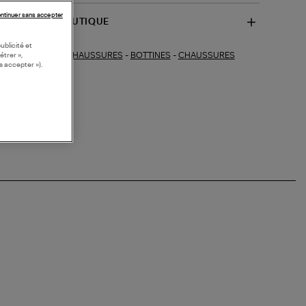
ntinuer sans accepter
SPONIBILITÉ BOUTIQUE
ublicité et
CHAUSSURES
-
BOTTINES
-
CHAUSSURES
étrer »,
ections similaires :
s accepter »).
RREES