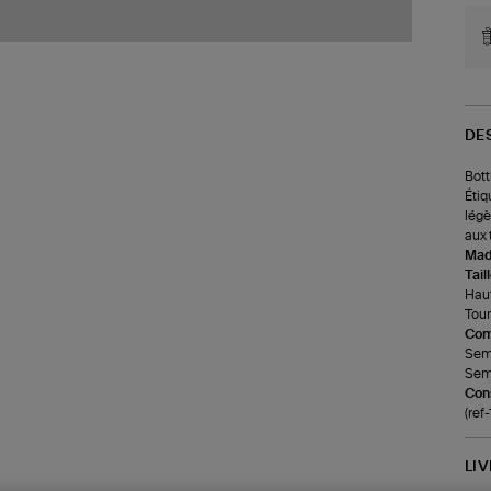
DE
Bott
Étiq
légè
aux 
Made
Tail
Haut
Tour
Com
Seme
Seme
Cons
(ref
LI