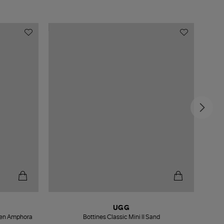
UGG
reen Amphora
Bottines Classic Mini II Sand