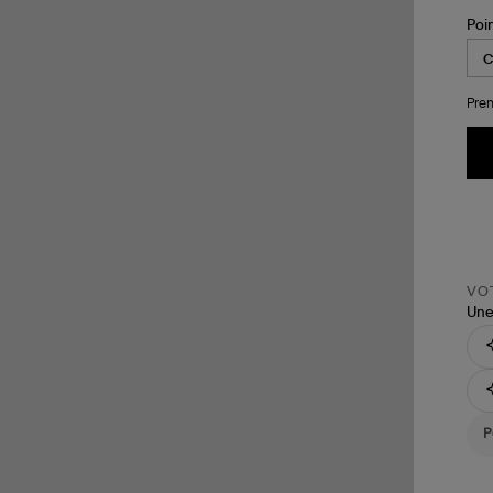
Poi
Pren
VOT
Une