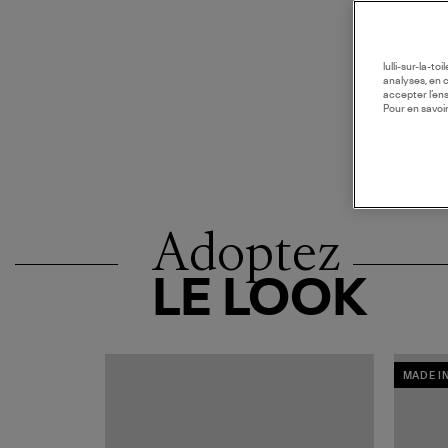
lulli-sur-la-t
analyses, en 
accepter l’en
Pour en savoir
Adoptez
LE LOOK
MADE I