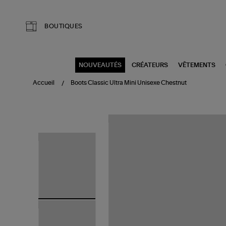
Aller au contenu principal
BOUTIQUES
NOUVEAUTÉS
CRÉATEURS
VÊTEMENTS
Accueil
Boots Classic Ultra Mini Unisexe Chestnut