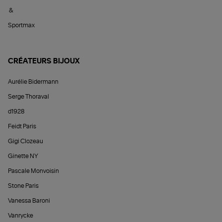
&
Sportmax
CRÉATEURS BIJOUX
Aurélie Bidermann
Serge Thoraval
d1928
Feidt Paris
Gigi Clozeau
Ginette NY
Pascale Monvoisin
Stone Paris
Vanessa Baroni
Vanrycke