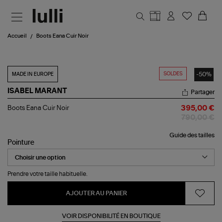
Aller au contenu principal
Accueil
Boots Eana Cuir Noir
SOLDES
-50%
MADE IN EUROPE
ISABEL MARANT
Partager
Boots
Boots Eana Cuir Noir
395,00 €
Eana
790,00 €
Cuir
Noir
Guide des tailles
Pointure
Prendre votre taille habituelle.
AJOUTER AU PANIER
VOIR DISPONIBILITÉ EN BOUTIQUE