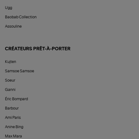
Ugg
Baobab Collection
Assouline
CRÉATEURS PRÊT-À-PORTER
Kujten
Samsoe Samsoe
Soeur
Ganni
Éric Bompard
Barbour
Ami Paris
Anine Bing
Max Mara