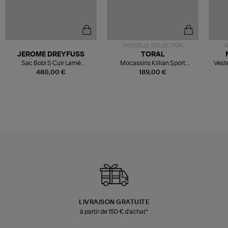
NOUVELLE COLLECTION
N
JEROME DREYFUSS
TORAL
Sac Bobi S Cuir Lamé
Mocassins Killian Sport
Veste
Champagne
Mousse
480,00 €
189,00 €
LIVRAISON GRATUITE
à partir de 150 € d'achat*