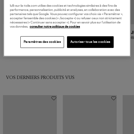
lulli-sur-la-toile.com utilise des cookies et technologies similaires à des fins de
performance, personnalisation, publicité et analyses, en collaboration avec des
partenaires tels que Google. Vous pouvez configurer vos choix via « Paramétrer »,
accepter l’ensemble des cookies (« J’accepte ») ou refuser ceux non strictement
nécessaires (« Continuer sans accepter »). Pour en savoir plus sur l’utilisation de
vos données,
consulter notre politique de cookies
NOUVELLE COLLECTION
JEANNE VOULAND
MI-MAI
J
Bottines Boye 70 Cuir Mat Noir
Bottines Jonas Black
Bott
Paramètres des cookies
Autoriser tous les cookies
460,00 €
365,00 €
VOS DERNIERS PRODUITS VUS