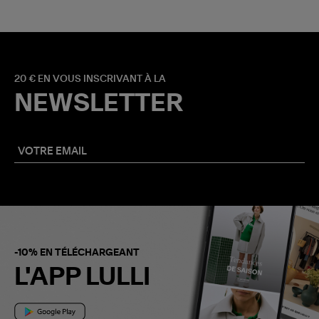
20 € EN VOUS INSCRIVANT À LA
NEWSLETTER
-10% EN TÉLÉCHARGEANT
L'APP LULLI