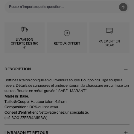
LIVRAISON
PAIEMENT EN
OFFERTE DÈS 150
RETOUR OFFERT
3X,4X
€
DESCRIPTION
Bottines à talon conique en cuir velours souple. Bout pointu. Tige souple à
revers. Détails de surpiqures et brides entourant la chaussure en cuir lisse ton
sur ton. Boucle en métal gravée "ISABEL MARANT".
Made in :
Italie.
Taille & Coupe :
Hauteur talon : 4,5 cm
Composition :
100% cuir de veau.
Conseil d'entretien :
Nettoyage chez un spécialiste.
(ref-BO0137FBB4A11SBW)
LIVRAISON ET RETOUR