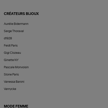
CRÉATEURS BIJOUX
Aurélie Bidermann
Serge Thoraval
d1928
Feidt Paris
Gigi Clozeau
Ginette NY
Pascale Monvoisin
Stone Paris
Vanessa Baroni
Vanrycke
MODE FEMME