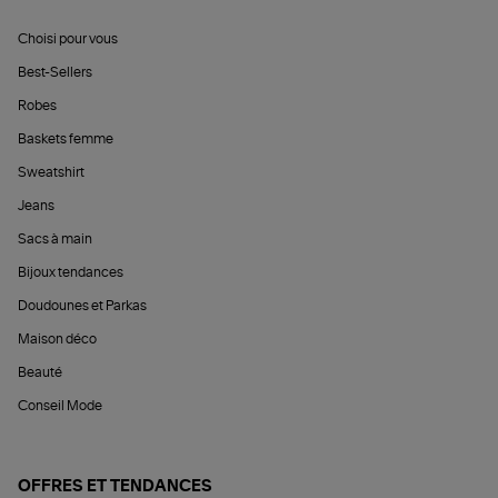
Choisi pour vous
Best-Sellers
Robes
Baskets femme
Sweatshirt
Jeans
Sacs à main
Bijoux tendances
Doudounes et Parkas
Maison déco
Beauté
Conseil Mode
OFFRES ET TENDANCES