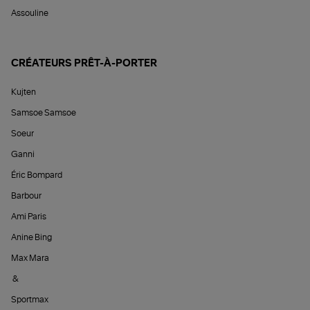
Assouline
CRÉATEURS PRÊT-À-PORTER
Kujten
Samsoe Samsoe
Soeur
Ganni
Éric Bompard
Barbour
Ami Paris
Anine Bing
Max Mara
&
Sportmax