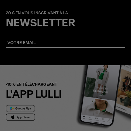
20 € EN VOUS INSCRIVANT À LA
NEWSLETTER
-10% EN TÉLÉCHARGEANT
L'APP LULLI