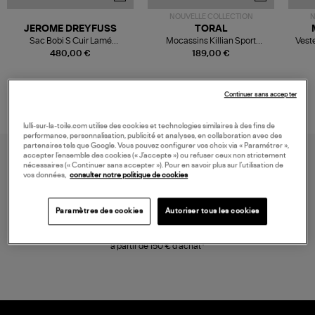
NOUVELLE COLLECTION
N
JEROME DREYFUSS
TORAL
Sac Bobi S Cuir Lamé
Mocassins Killian Sport
Veste
Champagne
Mousse
480,00 €
189,00 €
Continuer sans accepter
lulli-sur-la-toile.com utilise des cookies et technologies similaires à des fins de
performance, personnalisation, publicité et analyses, en collaboration avec des
partenaires tels que Google. Vous pouvez configurer vos choix via « Paramétrer »,
accepter l’ensemble des cookies (« J’accepte ») ou refuser ceux non strictement
nécessaires (« Continuer sans accepter »). Pour en savoir plus sur l’utilisation de
vos données,
consulter notre politique de cookies
Paramètres des cookies
Autoriser tous les cookies
LIVRAISON GRATUITE
à partir de 150 € d'achat*