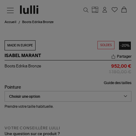
Aller au contenu principal
Accueil
Boots Edrika Bronze
SOLDES
-20%
MADE IN EUROPE
ISABEL MARANT
Partager
Boots
Boots Edrika Bronze
952,00 €
Edrika
1 190,00 €
Bronze
Guide des tailles
Pointure
Prendre votre taille habituelle.
VOTRE CONSEILLÈRE LULLI
Une question sur ce produit ?