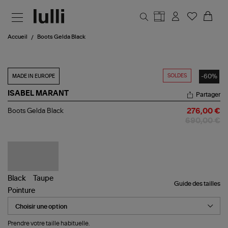
Aller au contenu principal
Accueil
Boots Gelda Black
SOLDES
-60%
MADE IN EUROPE
ISABEL MARANT
Partager
Boots
Boots Gelda Black
276,00 €
Gelda
690,00 €
Black
Guide des tailles
Pointure
Prendre votre taille habituelle.