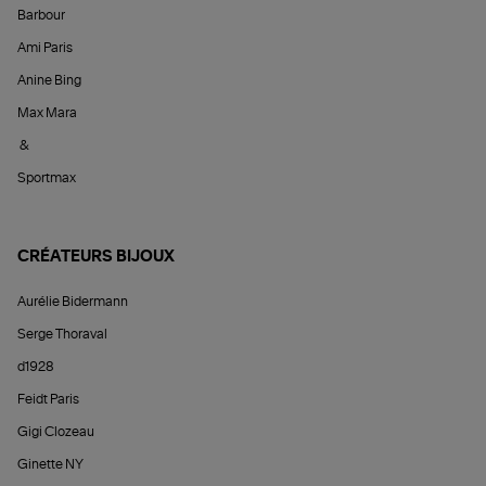
Barbour
Ami Paris
Anine Bing
Max Mara
&
Sportmax
CRÉATEURS BIJOUX
Aurélie Bidermann
Serge Thoraval
d1928
Feidt Paris
Gigi Clozeau
Ginette NY