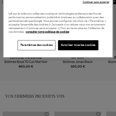
MADE IN EUROPE
MADE 
Continuer sans accepter
lulli-sur-la-toile.com utilise des cookies et technologies similaires à des fins de
performance, personnalisation, publicité et analyses, en collaboration avec des
partenaires tels que Google. Vous pouvez configurer vos choix via « Paramétrer »,
accepter l’ensemble des cookies (« J’accepte ») ou refuser ceux non strictement
nécessaires (« Continuer sans accepter »). Pour en savoir plus sur l’utilisation de
vos données,
consulter notre politique de cookies
Paramètres des cookies
Autoriser tous les cookies
NOUVELLE COLLECTION
JEANNE VOULAND
MI-MAI
J
Bottines Boye 70 Cuir Mat Noir
Bottines Jonas Black
Boots
460,00 €
365,00 €
VOS DERNIERS PRODUITS VUS