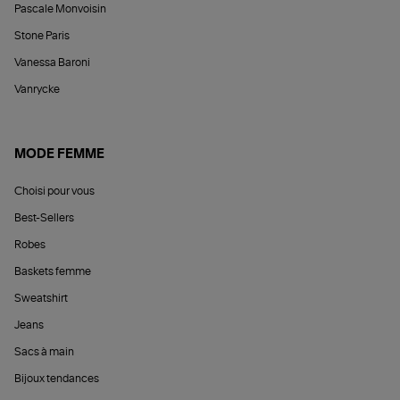
Pascale Monvoisin
Stone Paris
Vanessa Baroni
Vanrycke
MODE FEMME
Choisi pour vous
Best-Sellers
Robes
Baskets femme
Sweatshirt
Jeans
Sacs à main
Bijoux tendances