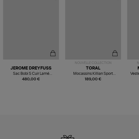
NOUVELLE COLLECTION
N
JEROME DREYFUSS
TORAL
Sac Bobi S Cuir Lamé
Mocassins Killian Sport
Veste
Champagne
Mousse
480,00 €
189,00 €