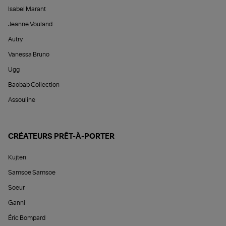
Isabel Marant
Jeanne Vouland
Autry
Vanessa Bruno
Ugg
Baobab Collection
Assouline
CRÉATEURS PRÊT-À-PORTER
Kujten
Samsoe Samsoe
Soeur
Ganni
Éric Bompard