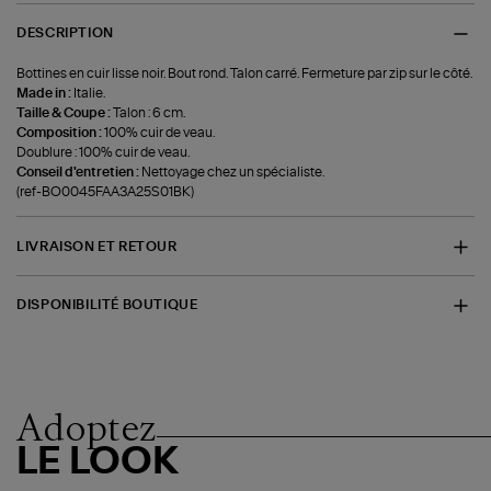
DESCRIPTION
Bottines en cuir lisse noir. Bout rond. Talon carré. Fermeture par zip sur le côté.
Made in :
Italie.
Taille & Coupe :
Talon : 6 cm.
Composition :
100% cuir de veau.
Doublure : 100% cuir de veau.
Conseil d'entretien :
Nettoyage chez un spécialiste.
(ref-BO0045FAA3A25S01BK)
LIVRAISON ET RETOUR
DISPONIBILITÉ BOUTIQUE
Adoptez
LE LOOK