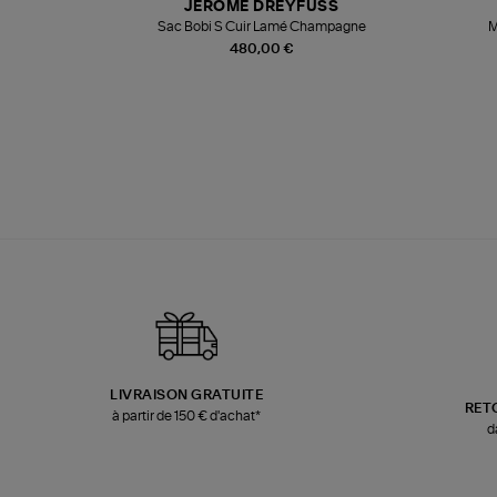
JEROME DREYFUSS
te
Sac Bobi S Cuir Lamé Champagne
M
480,00 €
LIVRAISON GRATUITE
RET
à partir de 150 € d'achat*
d