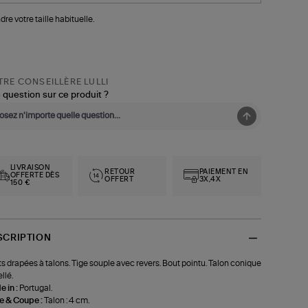
dre votre taille habituelle.
RE CONSEILLÈRE LULLI
 question sur ce produit ?
LIVRAISON
RETOUR
PAIEMENT EN
OFFERTE DÈS
OFFERT
3X,4X
150 €
SCRIPTION
s drapées à talons. Tige souple avec revers. Bout pointu. Talon conique
llé.
 in :
Portugal.
le & Coupe :
Talon : 4 cm.