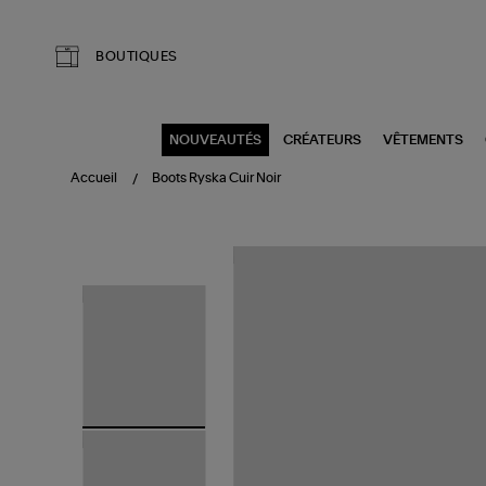
Aller au contenu principal
BOUTIQUES
NOUVEAUTÉS
CRÉATEURS
VÊTEMENTS
Accueil
Boots Ryska Cuir Noir