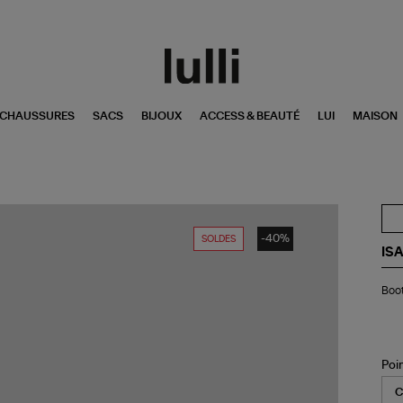
CHAUSSURES
SACS
BIJOUX
ACCESS & BEAUTÉ
LUI
MAISON
-40%
SOLDES
IS
Bo
Boot
Ry
Cui
Noi
Poi