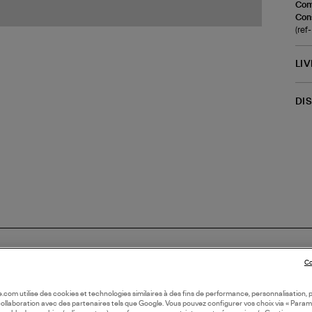
Com
Cons
(re
LI
DI
Co
oile.com utilise des cookies et technologies similaires à des fins de performance, personnalisation, p
collaboration avec des partenaires tels que Google. Vous pouvez configurer vos choix via « Param