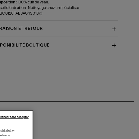
position :
100% cuir de veau.
eil d'entretien :
Nettoyage chez un spécialiste.
f-BO0126FAB3A04S01BK)
VRAISON ET RETOUR
SPONIBILITÉ BOUTIQUE
ntinuer sans accepter
ublicité et
étrer »,