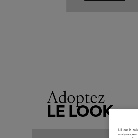
Adoptez
LE LOOK
lulli-sur-la-t
analyses, en 