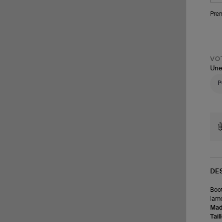
Pren
VOT
Une
DE
Boot
lame
Made
Tail