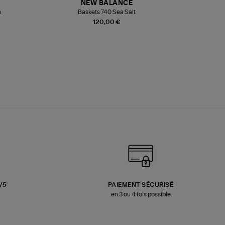
NEW BALANCE
e
Baskets 740 Sea Salt
Veste
120,00 €
3/5
PAIEMENT SÉCURISÉ
en 3 ou 4 fois possible