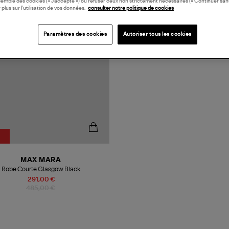
semble des cookies (« J’accepte ») ou refuser ceux non strictement nécessaires (« Continuer san
 plus sur l’utilisation de vos données,
consulter notre politique de cookies
Paramètres des cookies
Autoriser tous les cookies
%
MAX MARA
Robe Courte Glasgow Black
291,00 €
485,00 €