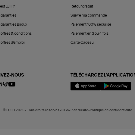
est Lulli ?
Retour gratuit
 garanties
Suivre ma commande
 garanties Bijoux
Paiement 100% sécurisé
 offres & conditions
Paiement en 3 ou 4 fois
offres d'emploi
Carte Cadeau
IVEZ-NOUS
TÉLÉCHARGEZ L'APPLICATIO
© LULLI 2025 - Tous droits réservés -CGV-Plan du site-Politique de confidentialité