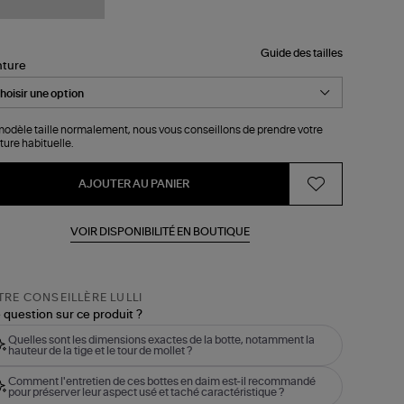
Guide des tailles
nture
odèle taille normalement, nous vous conseillons de prendre votre
ture habituelle.
AJOUTER AU PANIER
VOIR DISPONIBILITÉ EN BOUTIQUE
RE CONSEILLÈRE LULLI
 question sur ce produit ?
Quelles sont les dimensions exactes de la botte, notamment la
hauteur de la tige et le tour de mollet ?
Comment l'entretien de ces bottes en daim est-il recommandé
pour préserver leur aspect usé et taché caractéristique ?