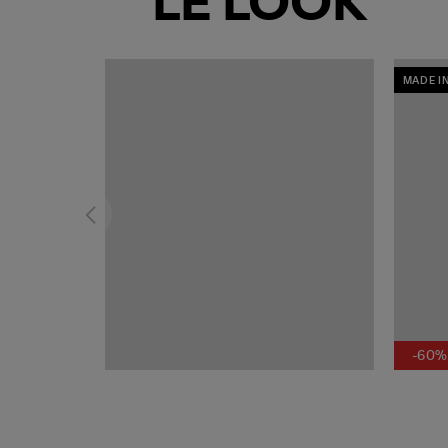
LE LOOK
MADE I
-60%