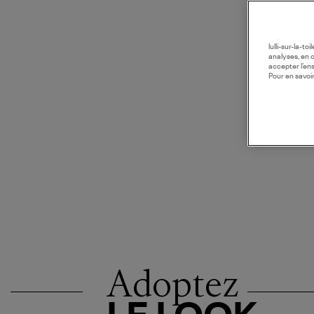
lulli-sur-la-t
analyses, en 
accepter l’en
Pour en savoir
Adoptez