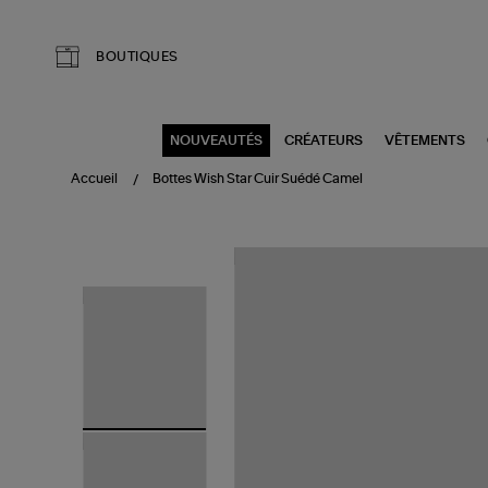
Aller au contenu principal
BOUTIQUES
NOUVEAUTÉS
CRÉATEURS
VÊTEMENTS
Accueil
Bottes Wish Star Cuir Suédé Camel