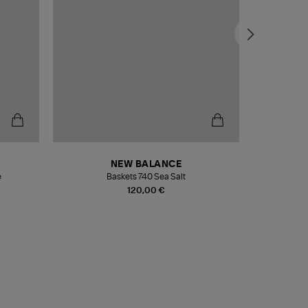
NEW BALANCE
e
Baskets 740 Sea Salt
Veste
120,00 €