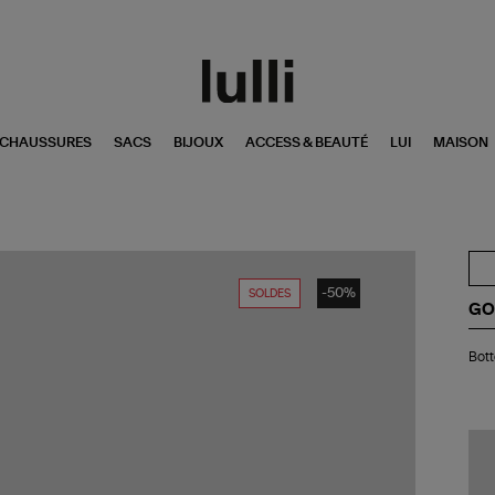
CHAUSSURES
SACS
BIJOUX
ACCESS & BEAUTÉ
LUI
MAISON
-50%
SOLDES
GO
Bot
Bott
Wi
Sta
Cui
Su
Ca