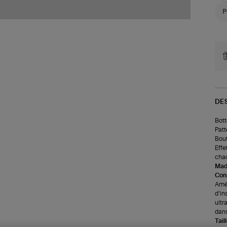
DE
Bott
Patt
Bout
Effe
cha
Made
Cons
Amér
d’in
ultr
dans
Tail