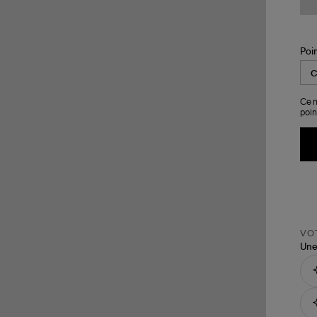
Poi
Ce m
poin
VOT
Une