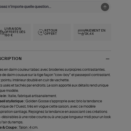
LIVRAISON
RETOUR
PAIEMENT EN
OFFERTE DÈS
OFFERT
3X,4X
150 €
SCRIPTION
es en daim couleur tabac avec broderies surpiqûres contrastantes.
e de daim cousue sur la tige façon "cow-boy" et passepoil contrastant.
 pointu. Intérieur doublé en cuir de vachette.
ts usés et tachés par endroits. Le soin apporté aux détails rend unique
que modèle.
 in :
Italie, fabriqué artisanalement.
eil stylistique :
Golden Goose s’approprie avec brio la tendance
ique de l’Ouest, très en vogue cette saison, avec ce modèle
spiration santiags. Rejoignez la tendance en associant ces créations
a-désirables à une robe courte ou à une jupe longueur midi pour un look
 l’air du temps.
le & Coupe :
Talon : 4 cm.