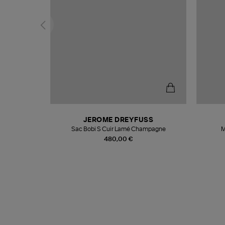
N
JEROME DREYFUSS
te
Sac Bobi S Cuir Lamé Champagne
M
480,00 €