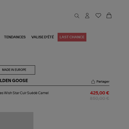
TENDANCES
VALISE D'ÉTÉ
LAST CHANCE
MADE IN EUROPE
LDEN GOOSE
Partager
tes
es Wish Star Cuir Suédé Camel
425,00 €
sh
r
850,00 €
r
édé
mel