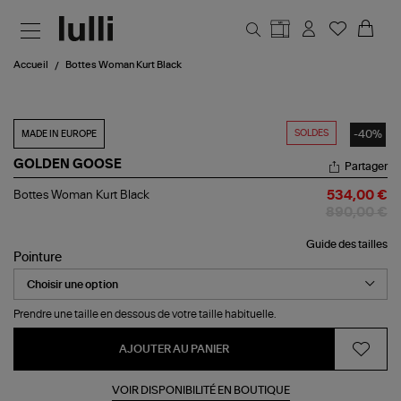
Aller au contenu principal
Accueil
Bottes Woman Kurt Black
SOLDES
-40%
MADE IN EUROPE
GOLDEN GOOSE
Partager
Bottes
Bottes Woman Kurt Black
534,00 €
Woman
890,00 €
Kurt
Black
Guide des tailles
Pointure
Prendre une taille en dessous de votre taille habituelle.
AJOUTER AU PANIER
VOIR DISPONIBILITÉ EN BOUTIQUE