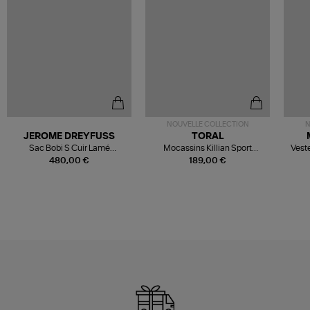
NOUVELLE COLLECTION
N
JEROME DREYFUSS
TORAL
Sac Bobi S Cuir Lamé
Mocassins Killian Sport
Veste
Champagne
Mousse
480,00 €
189,00 €