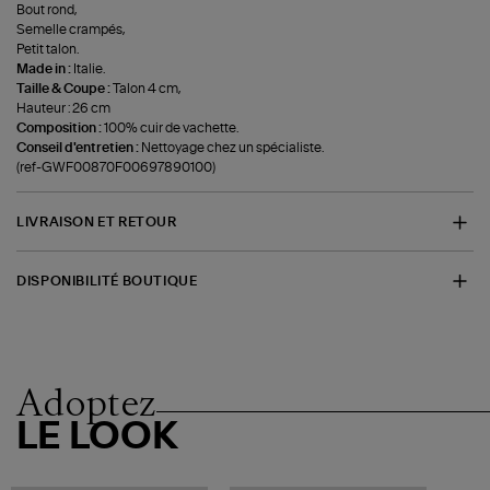
Bout rond,
Semelle crampés,
Petit talon.
Made in :
Italie.
Taille & Coupe :
Talon 4 cm,
Hauteur : 26 cm
Composition :
100% cuir de vachette.
Conseil d'entretien :
Nettoyage chez un spécialiste.
(ref-GWF00870F00697890100)
LIVRAISON ET RETOUR
DISPONIBILITÉ BOUTIQUE
Adoptez
LE LOOK