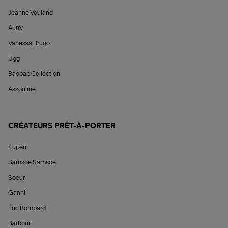
Jeanne Vouland
Autry
Vanessa Bruno
Ugg
Baobab Collection
Assouline
CRÉATEURS PRÊT-À-PORTER
Kujten
Samsoe Samsoe
Soeur
Ganni
Éric Bompard
Barbour