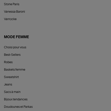
Stone Paris
Vanessa Baroni
Vanrycke
MODE FEMME
Choisi pour vous
Best-Sellers
Robes
Baskets femme
Sweatshirt
Jeans
Sacs à main
Bijoux tendances
Doudounes et Parkas