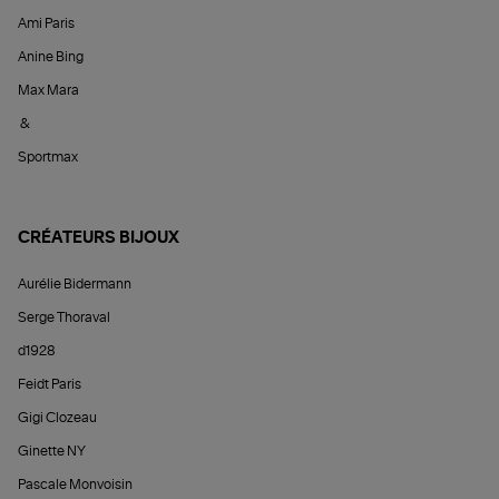
Ami Paris
Anine Bing
Max Mara
&
Sportmax
CRÉATEURS BIJOUX
Aurélie Bidermann
Serge Thoraval
d1928
Feidt Paris
Gigi Clozeau
Ginette NY
Pascale Monvoisin