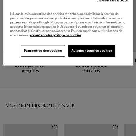
Continuer sans accepter
lulli-sur-la-toile.com utilise des cookies et technologies similaires à des fins de
performance, personnalisation, publicité et analyses, en collaboration avec des
partenaires tels que Google. Vous pouvez configurer vos choix via « Paramétrer »,
accepter l’ensemble des cookies (« J’accepte ») ou refuser ceux non strictement
nécessaires (« Continuer sans accepter »). Pour en savoir plus sur l’utilisation de
vos données,
consulter notre politique de cookies
Paramètres des cookies
Autoriser tous les cookies
VANESSA BRUNO
ISABEL MARANT
Bottes 45Mm Noir
Bottes Lyone Black
495,00 €
990,00 €
VOS DERNIERS PRODUITS VUS