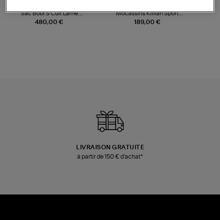
JEROME DREYFUSS
TORAL
Sac Bobi S Cuir Lamé
Mocassins Killian Sport
Champagne
Mousse
480,00 €
189,00 €
LIVRAISON GRATUITE
à partir de 150 € d'achat*