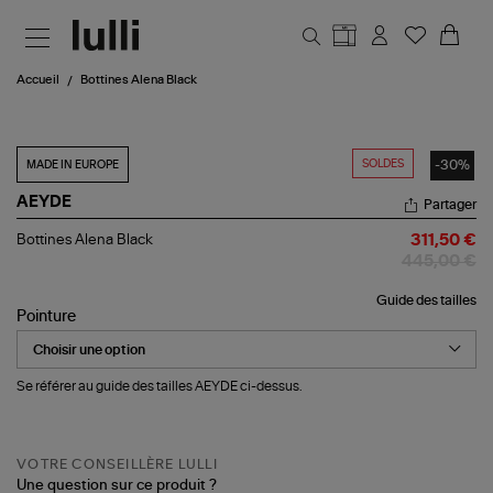
Aller au contenu principal
Accueil
Bottines Alena Black
SOLDES
-30%
MADE IN EUROPE
AEYDE
Partager
Bottines
Bottines Alena Black
311,50 €
Alena
445,00 €
Black
Guide des tailles
Pointure
Se référer au guide des tailles AEYDE ci-dessus.
VOTRE CONSEILLÈRE LULLI
Une question sur ce produit ?