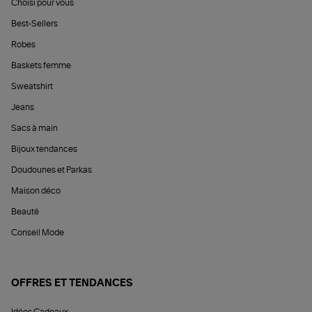
Choisi pour vous
Best-Sellers
Robes
Baskets femme
Sweatshirt
Jeans
Sacs à main
Bijoux tendances
Doudounes et Parkas
Maison déco
Beauté
Conseil Mode
OFFRES ET TENDANCES