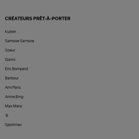
CRÉATEURS PRÊT-À-PORTER
Kujten
Samsoe Samsoe
Soeur
Ganni
Éric Bompard
Barbour
Ami Paris
Anine Bing
Max Mara
&
Sportmax