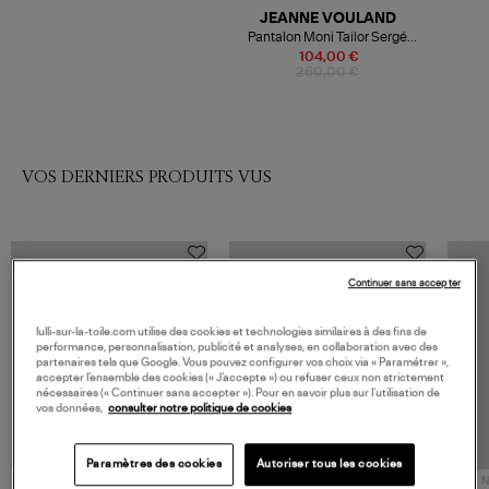
JEANNE VOULAND
Pantalon Moni Tailor Sergé
Noir
104,00 €
260,00 €
VOS DERNIERS PRODUITS VUS
Continuer sans accepter
lulli-sur-la-toile.com utilise des cookies et technologies similaires à des fins de
performance, personnalisation, publicité et analyses, en collaboration avec des
partenaires tels que Google. Vous pouvez configurer vos choix via « Paramétrer »,
accepter l’ensemble des cookies (« J’accepte ») ou refuser ceux non strictement
nécessaires (« Continuer sans accepter »). Pour en savoir plus sur l’utilisation de
vos données,
consulter notre politique de cookies
Paramètres des cookies
Autoriser tous les cookies
NOUVELLE COLLECTION
N