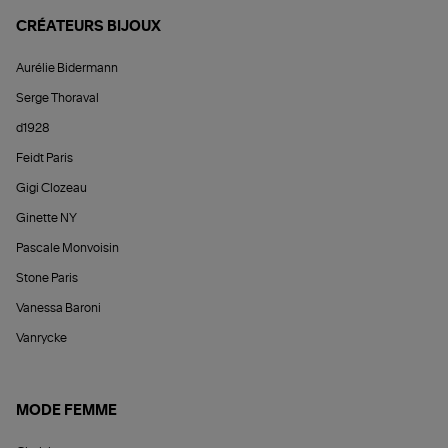
CRÉATEURS BIJOUX
Aurélie Bidermann
Serge Thoraval
d1928
Feidt Paris
Gigi Clozeau
Ginette NY
Pascale Monvoisin
Stone Paris
Vanessa Baroni
Vanrycke
MODE FEMME