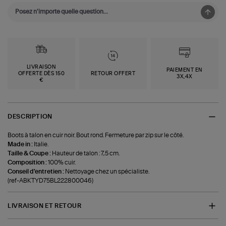
LIVRAISON
PAIEMENT EN
OFFERTE DÈS 150
RETOUR OFFERT
3X,4X
€
DESCRIPTION
Boots à talon en cuir noir. Bout rond. Fermeture par zip sur le côté.
Made in :
Italie.
Taille & Coupe :
Hauteur de talon : 7,5 cm.
Composition :
100% cuir.
Conseil d'entretien :
Nettoyage chez un spécialiste.
(ref-ABKTYD75BL222800046)
LIVRAISON ET RETOUR