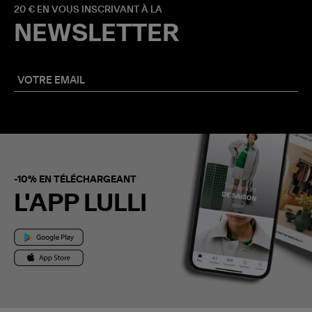
20 € EN VOUS INSCRIVANT À LA
NEWSLETTER
-10% EN TÉLÉCHARGEANT
L'APP LULLI