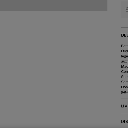
DE
Bott
Étiq
légè
aux 
Made
Com
Seme
Seme
Cons
(ref
LI
DI