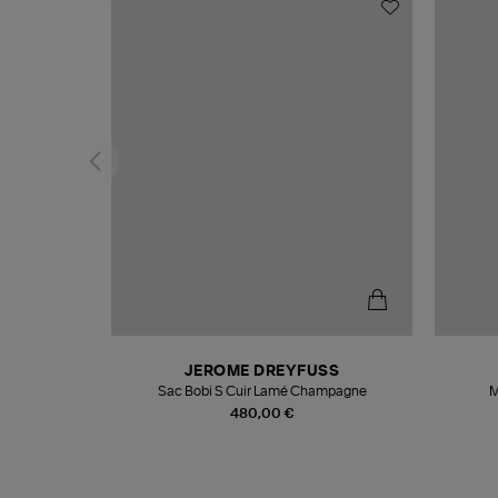
N
JEROME DREYFUSS
te
Sac Bobi S Cuir Lamé Champagne
M
480,00 €