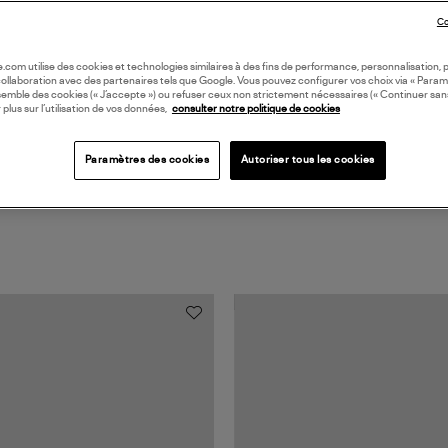
Co
Coll
FOU
oile.com utilise des cookies et technologies similaires à des fins de performance, personnalisation, p
collaboration avec des partenaires tels que Google. Vous pouvez configurer vos choix via « Param
semble des cookies (« J’accepte ») ou refuser ceux non strictement nécessaires (« Continuer san
 plus sur l’utilisation de vos données,
consulter notre politique de cookies
Paramètres des cookies
Autoriser tous les cookies