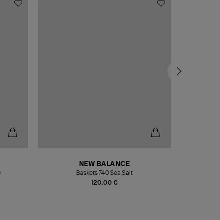
NEW BALANCE
e
Baskets 740 Sea Salt
Veste
120,00 €