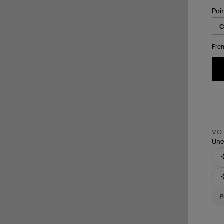
Poi
Pren
VOT
Une