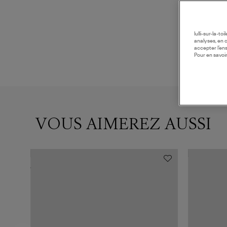
lulli-sur-la-t
analyses, en 
accepter l’en
Pour en savoir
VOUS AIMEREZ AUSSI