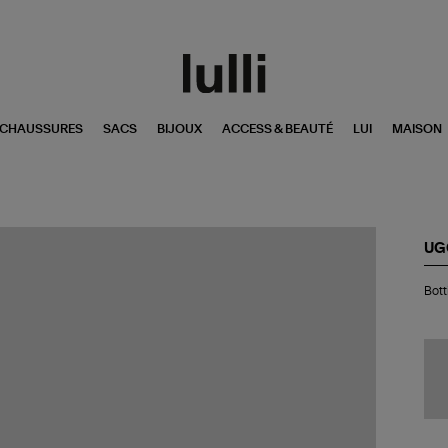
CHAUSSURES
SACS
BIJOUX
ACCESS & BEAUTÉ
LUI
MAISON
UG
Bot
Bott
Cla
Mic
De
Sm