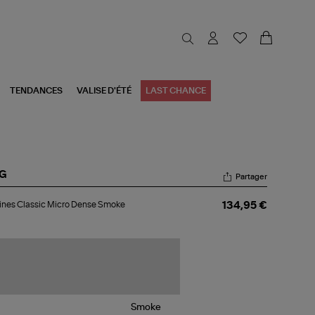
TENDANCES
VALISE D'ÉTÉ
LAST CHANCE
G
Partager
tines
ines Classic Micro Dense Smoke
134,95 €
ssic
ro
nse
oke