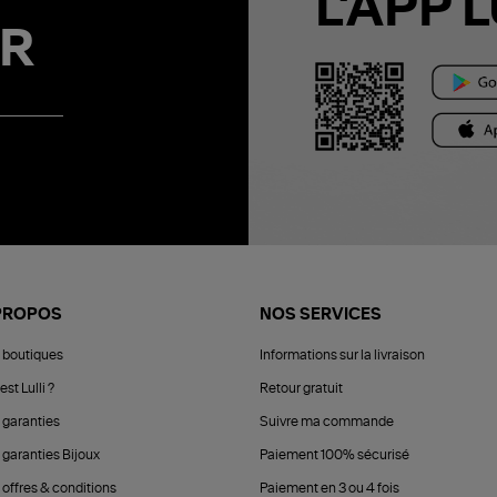
L'APP L
R
PROPOS
NOS SERVICES
 boutiques
Informations sur la livraison
est Lulli ?
Retour gratuit
 garanties
Suivre ma commande
 garanties Bijoux
Paiement 100% sécurisé
 offres & conditions
Paiement en 3 ou 4 fois