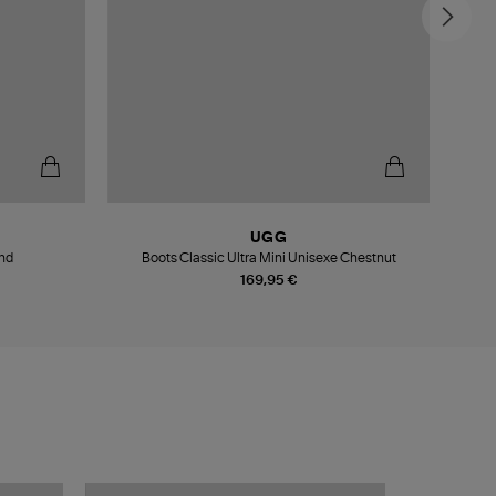
UGG
and
Boots Classic Ultra Mini Unisexe Chestnut
Baskets
169,95 €