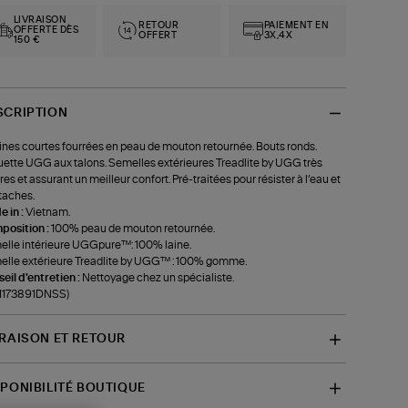
LIVRAISON
RETOUR
PAIEMENT EN
OFFERTE DÈS
OFFERT
3X,4X
150 €
SCRIPTION
ines courtes fourrées en peau de mouton retournée. Bouts ronds.
uette UGG aux talons. Semelles extérieures Treadlite by UGG très
res et assurant un meilleur confort. Pré-traitées pour résister à l’eau et
taches.
 in :
Vietnam.
position :
100% peau de mouton retournée.
lle intérieure UGGpure™: 100% laine.
lle extérieure Treadlite by UGG™ : 100% gomme.
eil d'entretien :
Nettoyage chez un spécialiste.
-1173891DNSS)
VRAISON ET RETOUR
SPONIBILITÉ BOUTIQUE